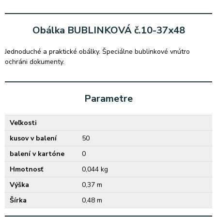
Obálka BUBLINKOVÁ č.10-37x48
Jednoduché a praktické obálky. Špeciálne bublinkové vnútro
ochráni dokumenty.
Parametre
Veľkosti
kusov v balení
50
balení v kartóne
0
Hmotnosť
0,044 kg
Výška
0,37 m
Šírka
0,48 m