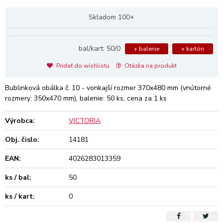
Skladom 100+
bal/kart: 50/0
+ balenie
+ kartón
Pridať do wishlistu
Otázka na produkt
Bublinková obálka č. 10 - vonkajší rozmer 370x480 mm (vnútorné
rozmery: 350x470 mm), balenie: 50 ks, cena za 1 ks
Výrobca:
VICTORIA
Obj. čislo:
14181
EAN:
4026283013359
ks / bal:
50
ks / kart:
0