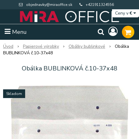
objednavky@miraoffice.sk
+421911324556
Ceny v
€
Menu
Úvod
Papierové výrobky
Obálky bublinkové
Obálka
BUBLINKOVÁ č.10-37x48
Obálka BUBLINKOVÁ č.10-37x48
Skladom
Extra výpredaj zásob
Výpredaj BTS