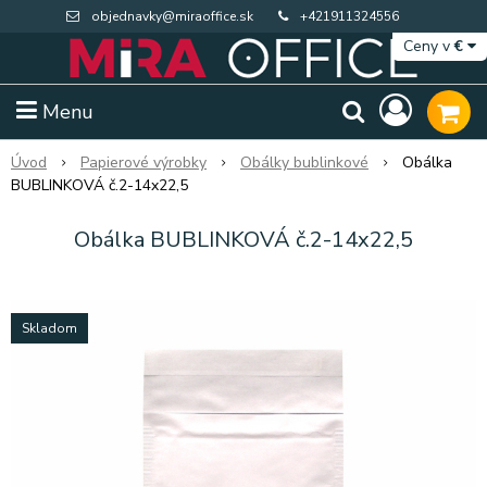
objednavky@miraoffice.sk
+421911324556
Ceny v
€
Menu
Úvod
Papierové výrobky
Obálky bublinkové
Obálka
BUBLINKOVÁ č.2-14x22,5
Obálka BUBLINKOVÁ č.2-14x22,5
Skladom
Extra výpredaj zásob
Výpredaj BTS