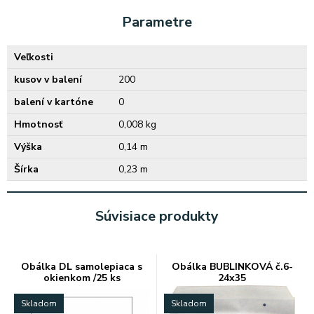
Parametre
Veľkosti
kusov v balení
200
balení v kartóne
0
Hmotnosť
0,008 kg
Výška
0,14 m
Šírka
0,23 m
Súvisiace produkty
Obálka DL samolepiaca s
Obálka BUBLINKOVÁ č.6-
okienkom /25 ks
24x35
Skladom
Skladom