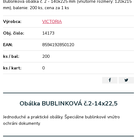
Bublinková obálka č. 2 - 140x225 mm (vnútorné rozmery: 120x215
mm), balenie: 200 ks, cena za 1 ks
Výrobca:
VICTORIA
Obj. čislo:
14173
EAN:
8594192850120
ks / bal:
200
ks / kart:
0
Obálka BUBLINKOVÁ č.2-14x22,5
Jednoduché a praktické obálky. Špeciálne bublinkové vnútro
ochráni dokumenty.