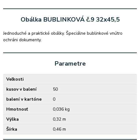
Obálka BUBLINKOVÁ č.9 32x45,5
Jednoduché a praktické obálky. Špeciálne bublinkové vnútro
ochráni dokumenty.
Parametre
Veľkosti
kusov v balení
50
balení v kartóne
0
Hmotnosť
0,036 kg
Výška
0,32 m
Šírka
0,46 m