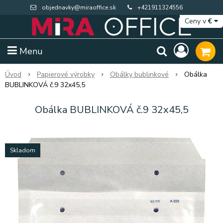
objednavky@miraoffice.sk
+421911324556
Ceny v
€
Menu
Úvod
Papierové výrobky
Obálky bublinkové
Obálka
BUBLINKOVÁ č.9 32x45,5
Obálka BUBLINKOVÁ č.9 32x45,5
Skladom
Extra výpredaj zásob
Výpredaj BTS