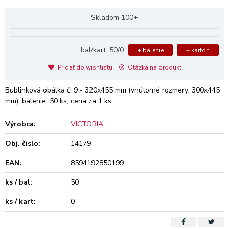
Skladom 100+
bal/kart: 50/0
+ balenie
+ kartón
Pridať do wishlistu
Otázka na produkt
Bublinková obálka č. 9 - 320x455 mm (vnútorné rozmery: 300x445
mm), balenie: 50 ks, cena za 1 ks
Výrobca:
VICTORIA
Obj. čislo:
14179
EAN:
8594192850199
ks / bal:
50
ks / kart:
0