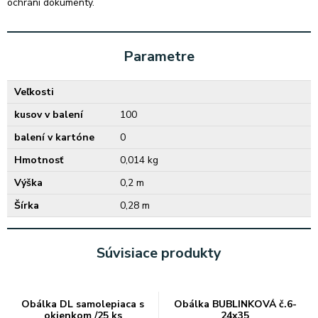
ochráni dokumenty.
Parametre
Veľkosti
kusov v balení
100
balení v kartóne
0
Hmotnosť
0,014 kg
Výška
0,2 m
Šírka
0,28 m
Súvisiace produkty
Obálka DL samolepiaca s
Obálka BUBLINKOVÁ č.6-
okienkom /25 ks
24x35