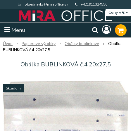
objednavky@miraoffice.sk
+421911324556
Ceny v
€
Menu
Úvod
Papierové výrobky
Obálky bublinkové
Obálka
BUBLINKOVÁ č.4 20x27,5
Obálka BUBLINKOVÁ č.4 20x27,5
Skladom
Extra výpredaj zásob
Výpredaj BTS