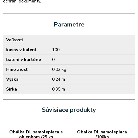
ochráni dokumenty.
Parametre
Veľkosti
kusov v balení
100
balení v kartóne
0
Hmotnosť
0,02 kg
Výška
0,24 m
Šírka
0,35 m
Súvisiace produkty
Obálka DL samolepiaca s
Obálka DL samolepiaca
okienkom /25 ks
/100ks