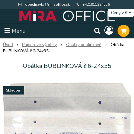
objednavky@miraoffice.sk
+421911324556
Ceny v
€
Menu
Úvod
Papierové výrobky
Obálky bublinkové
Obálka
BUBLINKOVÁ č.6-24x35
Obálka BUBLINKOVÁ č.6-24x35
Skladom
Extra výpredaj zásob
Výpredaj BTS