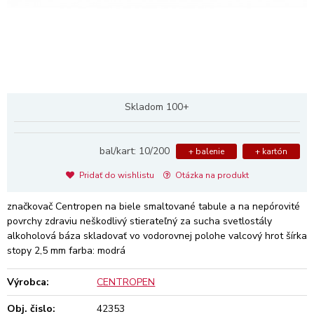
Skladom 100+
bal/kart: 10/200
+ balenie
+ kartón
Pridať do wishlistu
Otázka na produkt
značkovač Centropen na biele smaltované tabule a na nepórovité
povrchy zdraviu neškodlivý stierateľný za sucha svetlostály
alkoholová báza skladovať vo vodorovnej polohe valcový hrot šírka
stopy 2,5 mm farba: modrá
Výrobca:
CENTROPEN
Obj. čislo:
42353