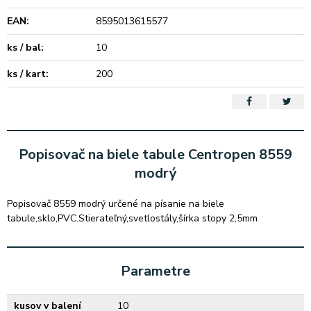
EAN:
8595013615577
ks / bal:
10
ks / kart:
200
Popisovač na biele tabule Centropen 8559
modrý
Popisovač 8559 modrý určené na písanie na biele
tabule,sklo,PVC.Stierateľný,svetlostály,šírka stopy 2,5mm
Parametre
kusov v balení
10