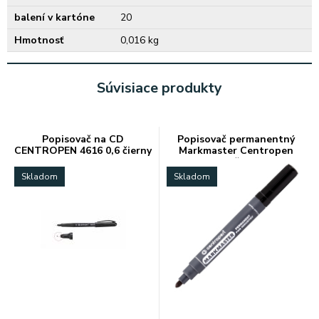
balení v kartóne
20
Hmotnosť
0,016 kg
Súvisiace produkty
Popisovač na CD
Popisovač permanentný
CENTROPEN 4616 0,6 čierny
Markmaster Centropen
8599 čierny
Skladom
Skladom