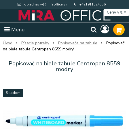
objednavky@miraoffice.sk
+421911324556
Ceny v
€
Menu
Úvod
Písacie potreby
Popisovače na tabule
Popisovač
na biele tabule Centropen 8559 modrý
Popisovač na biele tabule Centropen 8559
modrý
Skladom
Extra výpredaj zásob
Výpredaj BTS