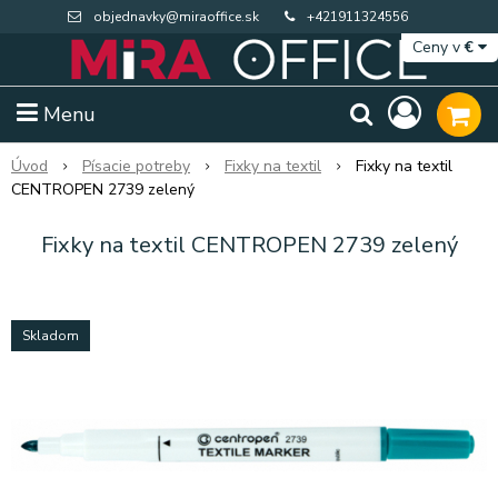
objednavky@miraoffice.sk
+421911324556
Ceny v
€
Menu
Úvod
Písacie potreby
Fixky na textil
Fixky na textil
CENTROPEN 2739 zelený
Fixky na textil CENTROPEN 2739 zelený
Skladom
Extra výpredaj zásob
Výpredaj BTS