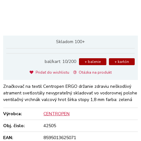
Skladom 100+
bal/kart: 10/200
+ balenie
+ kartón
Pridať do wishlistu
Otázka na produkt
Značkovač na textil Centropen ERGO držanie zdraviu neškodlivý
atrament svetlostály nevyprateľný skladovať vo vodorovnej polohe
ventilačný vrchnák valcový hrot šírka stopy 1,8 mm farba: zelená
Výrobca:
CENTROPEN
Obj. čislo:
42505
EAN:
8595013625071