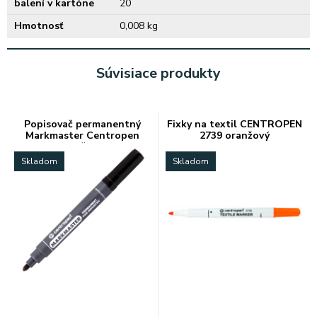
balení v kartóne
20
Hmotnosť
0,008 kg
Súvisiace produkty
Popisovač permanentný
Fixky na textil CENTROPEN
Markmaster Centropen
2739 oranžový
8599 čierny
Skladom
Skladom