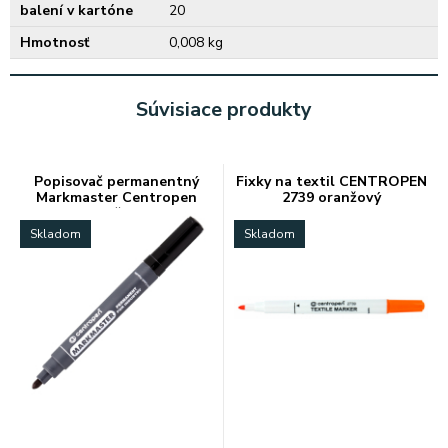
balení v kartóne
20
Hmotnosť
0,008 kg
Súvisiace produkty
Popisovač permanentný
Fixky na textil CENTROPEN
Markmaster Centropen
2739 oranžový
8599 čierny
Skladom
Skladom