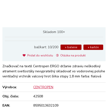
Skladom 100+
bal/kart: 10/200
+ balenie
+ kartón
Pridať do wishlistu
Otázka na produkt
Značkovač na textil Centropen ERGO držanie zdraviu neškodlivý
atrament svetlostály nevyprateľný skladovať vo vodorovnej polohe
ventilačný vrchnák valcový hrot šírka stopy 1,8 mm farba: fialová
Výrobca:
CENTROPEN
Obj. čislo:
42508
EAN:
8595013632109