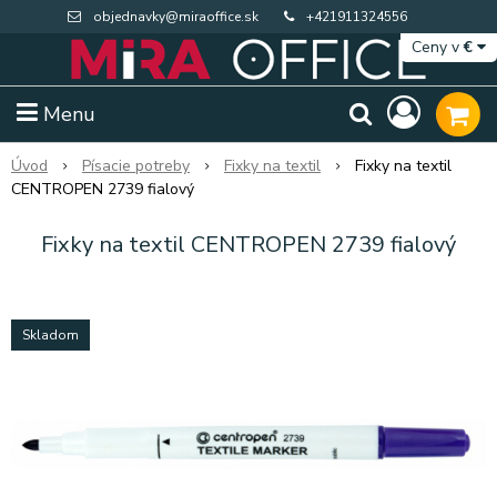
objednavky@miraoffice.sk
+421911324556
Ceny v
€
Menu
Úvod
Písacie potreby
Fixky na textil
Fixky na textil
CENTROPEN 2739 fialový
Fixky na textil CENTROPEN 2739 fialový
Skladom
Extra výpredaj zásob
Výpredaj BTS