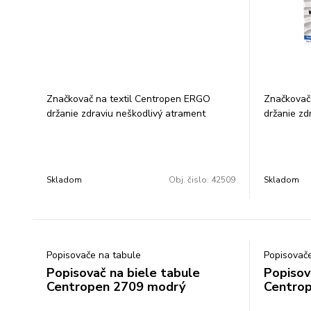
Značkovač na textil Centropen ERGO
Značkovač
držanie zdraviu neškodlivý atrament
držanie zd
svetlostály nevyprateľný skladovať vo
svetlostál
vodorovnej polohe ventilačný vrchnák
vodorovnej
valcový hrot šírka stopy 1,8 mm farba:
valcový hr
svetlo zelená
10 farieb
Skladom
Obj. čislo:
42509
Skladom
Popisovače na tabule
Popisovače
Popisovač na biele tabule
Popisov
Centropen 2709 modrý
Centrop