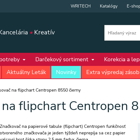
WRITECH
Katalógy
E-sho
Kancelária
•
Kreatív
 potreby
Darčekový sortiment
Korekcia a le
Aktuálny Leták
Novinky
Extra výpredaj zásob
sovač na flipchart Centropen 8550 čierny
 na flipchart Centropen 8
Značkovač na papierové tabule (flipchart) Centropen funkčnosť
otvoreného značkovača je jeden týždeň neprepíja sa cez papier
valcový hrot šírka stopy 2,5 mm farba: čierna