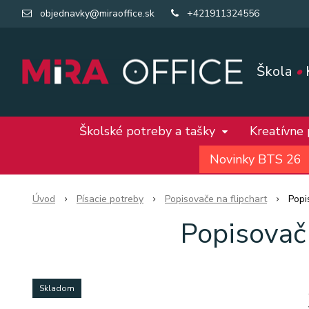
objednavky@miraoffice.sk
+421911324556
Škola
•
Školské potreby a tašky
Kreatívne
Novinky BTS 26
Úvod
Písacie potreby
Popisovače na flipchart
Popi
Popisovač
Skladom