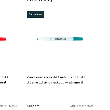
Skladom
 ERGO
Značkovač na textil Centropen ERGO
ment
držanie zdraviu neškodlivý atrament
vať vo
svetlostály nevyprateľný skladovať vo
rchnák
vodorovnej polohe ventilačný vrchnák
farba:
valcový hrot šírka stopy 1,8 mm farba:
zelená
čislo:
42504
Skladom
Obj. čislo:
42505