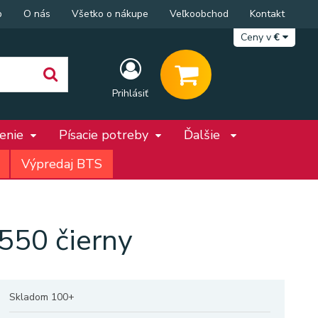
p
O nás
Všetko o nákupe
Veľkoobchod
Kontakt
Ceny v
€
Prihlásiť
penie
Písacie potreby
Ďalšie
Výpredaj BTS
550 čierny
Skladom 100+