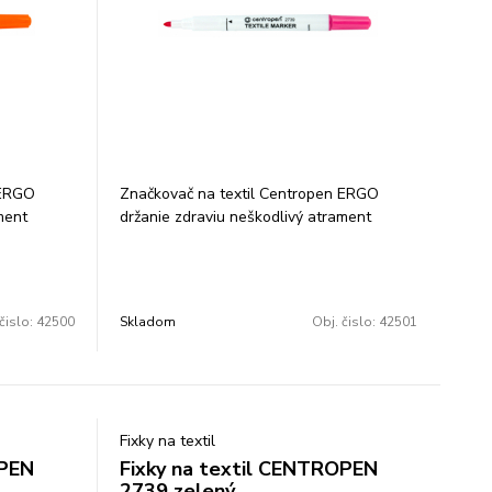
 ERGO
Značkovač na textil Centropen ERGO
ment
držanie zdraviu neškodlivý atrament
vať vo
svetlostály nevyprateľný skladovať vo
rchnák
vodorovnej polohe ventilačný vrchnák
farba:
valcový hrot šírka stopy 1,8 mm farba:
ružová
čislo:
42500
Skladom
Obj. čislo:
42501
Fixky na textil
OPEN
Fixky na textil CENTROPEN
2739 zelený