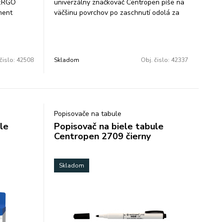
 ERGO
univerzálny značkovač Centropen píše na
ment
väčšinu povrchov po zaschnutí odolá za
vať vo
sucha oteru, vode, poveternostním
rchnák
vpyvom alkoholová báza nevysychavý
farba:
(vydrží aj 14 dní bez vrchnáka) valcový
hrot šírka stopy 2,5 mm farba: čierna
čislo:
42508
Skladom
Obj. čislo:
42337
balenie: 10 ks
Popisovače na tabule
le
Popisovač na biele tabule
Centropen 2709 čierny
Skladom