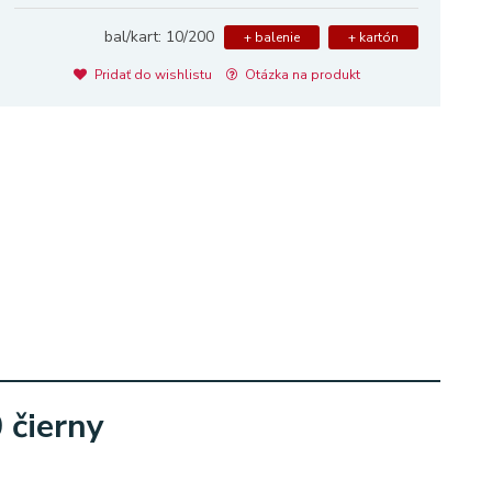
bal/kart: 10/200
+ balenie
+ kartón
Pridať do wishlistu
Otázka na produkt
 čierny