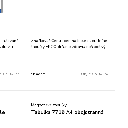
smaltované
Značkovač Centropen na biele stierateľné
zdraviu
tabuľky ERGO držanie zdraviu neškodlivý
stierateľný za sucha svetlostály
ladovať vo
alkoholová báza skladovať vo vodorovnej
šírka
polohe valcový hrot šírka stopy 1,8 mm
farba: čierna
čislo:
42356
Skladom
Obj. čislo:
42362
Magnetické tabuľky
le
Tabulka 7719 A4 obojstranná