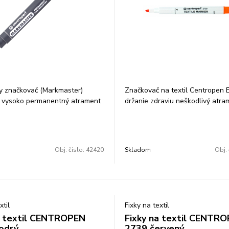
y značkovač (Markmaster)
Značkovač na textil Centropen
 vysoko permanentný atrament
držanie zdraviu neškodlivý atra
čšinu povrchov odolá vode,
svetlostály nevyprateľný sklado
veternostným vplyvom
vodorovnej polohe ventilačný v
y alkoholová báza valcový hrot
valcový hrot šírka stopy 1,8 mm 
y 2,5 mm farba: čierna
oranžová
Obj. čislo:
42420
Skladom
Obj. 
xtil
Fixky na textil
a textil CENTROPEN
Fixky na textil CENTR
odrý
2739 červený