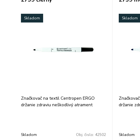
Skladom
Skladom
Značkovač na textil Centropen ERGO
Značkovač
držanie zdraviu neškodlivý atrament
držanie zd
svetlostály nevyprateľný skladovať vo
svetlostál
vodorovnej polohe ventilačný vrchnák
vodorovnej
valcový hrot šírka stopy 1,8 mm farba:
valcový hr
čierna
modrá
Skladom
Obj. čislo:
42502
Skladom