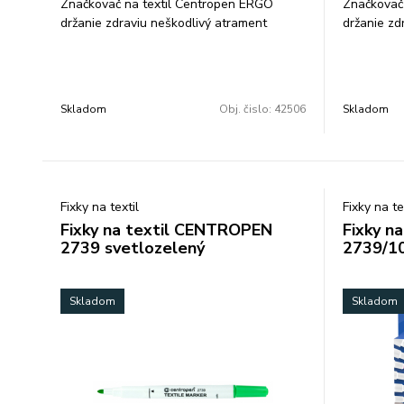
Značkovač na textil Centropen ERGO
Značkovač
držanie zdraviu neškodlivý atrament
držanie zd
svetlostály nevyprateľný skladovať vo
svetlostál
vodorovnej polohe ventilačný vrchnák
vodorovnej
valcový hrot šírka stopy 1,8 mm farba: žltá
valcový hr
hnedá
Skladom
Obj. čislo:
42506
Skladom
Fixky na textil
Fixky na te
Fixky na textil CENTROPEN
Fixky n
2739 svetlozelený
2739/1
Skladom
Skladom