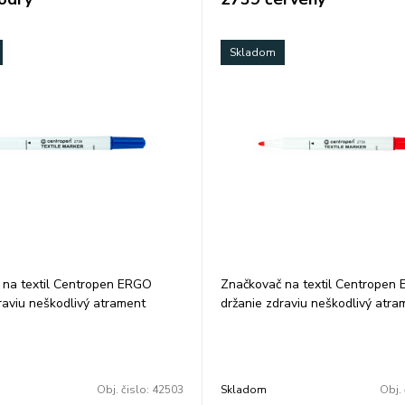
Skladom
 na textil Centropen ERGO
Značkovač na textil Centropen
raviu neškodlivý atrament
držanie zdraviu neškodlivý atra
y nevyprateľný skladovať vo
svetlostály nevyprateľný sklado
 polohe ventilačný vrchnák
vodorovnej polohe ventilačný v
ot šírka stopy 1,8 mm farba:
valcový hrot šírka stopy 1,8 mm 
červená
Obj. čislo:
42503
Skladom
Obj. 