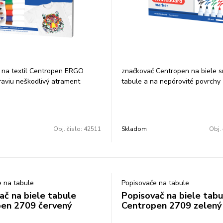
 na textil Centropen ERGO
značkovač Centropen na biele 
raviu neškodlivý atrament
tabule a na nepórovité povrchy 
y nevyprateľný skladovať vo
neškodlivý stierateľný za sucha
 polohe ventilačný vrchnák
svetlostály alkoholová báza sk
ot šírka stopy 1,8 mm súprava
vodorovnej polohe valcový hrot 
stopy 2,5 mm súprava 4 farieb
Obj. čislo:
42511
Skladom
Obj. 
 na tabule
Popisovače na tabule
ač na biele tabule
Popisovač na biele tabu
en 2709 červený
Centropen 2709 zelený