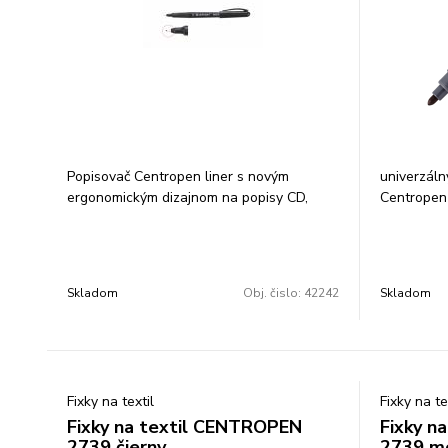
Popisovač Centropen liner s novým
univerzáln
ergonomickým dizajnom na popisy CD,
Centropen
DVD, BD diskov permanentný čierny
píše na vä
atrament alkoholová báza jemný plastový
oteru, po
hrot šírka stopy 0,6 mm balenie: 10 ks
svetlostál
cena za 1 ks
šírka stop
Skladom
Obj. čislo:
42242
Skladom
Fixky na textil
Fixky na te
Fixky na textil CENTROPEN
Fixky n
2739 čierny
2739 m