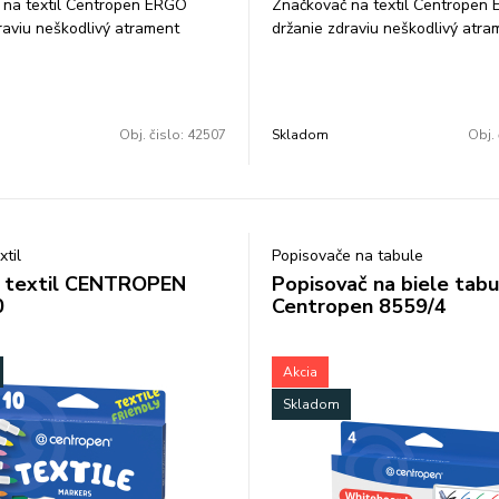
 na textil Centropen ERGO
Značkovač na textil Centropen
raviu neškodlivý atrament
držanie zdraviu neškodlivý atra
y nevyprateľný skladovať vo
svetlostály nevyprateľný sklado
 polohe ventilačný vrchnák
vodorovnej polohe ventilačný v
ot šírka stopy 1,8 mm farba:
valcový hrot šírka stopy 1,8 mm 
fialová
Obj. čislo:
42507
Skladom
Obj. 
xtil
Popisovače na tabule
a textil CENTROPEN
Popisovač na biele tabu
0
Centropen 8559/4
Akcia
Skladom