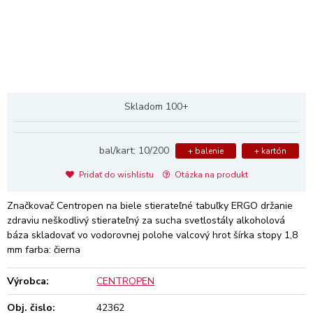
Skladom 100+
bal/kart: 10/200
+ balenie
+ kartón
Pridať do wishlistu
Otázka na produkt
Značkovač Centropen na biele stierateľné tabuľky ERGO držanie
zdraviu neškodlivý stierateľný za sucha svetlostály alkoholová
báza skladovať vo vodorovnej polohe valcový hrot šírka stopy 1,8
mm farba: čierna
Výrobca:
CENTROPEN
Obj. čislo:
42362