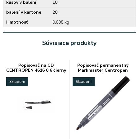
kusov v balení
10
balení v kartóne
20
Hmotnosť
0,008 kg
Súvisiace produkty
Popisovač na CD
Popisovač permanentný
CENTROPEN 4616 0,6 čierny
Markmaster Centropen
8599 čierny
Skladom
Skladom