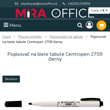
objednavky@miraoffice.sk
+421911324556
Ceny v
€
Menu
Úvod
Písacie potreby
Popisovače na tabule
Popisovač
na biele tabule Centropen 2709 čierny
Popisovač na biele tabule Centropen 2709
čierny
Skladom
Extra výpredaj zásob
Výpredaj BTS