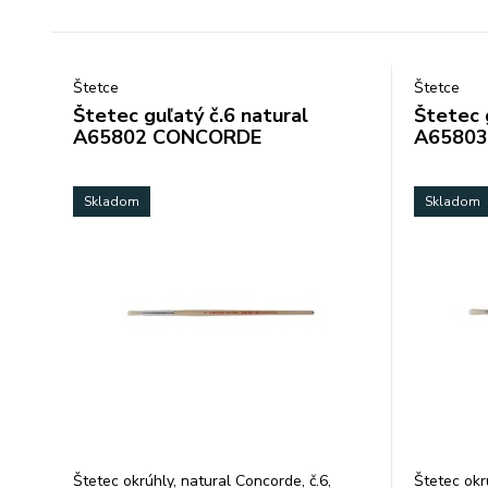
Štetce
Štetce
Štetec guľatý č.6 natural
Štetec 
A65802 CONCORDE
A6580
Skladom
Skladom
Štetec okrúhly, natural Concorde, č.6,
Štetec okr