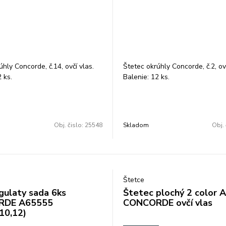
hly Concorde, č.14, ovčí vlas.
Štetec okrúhly Concorde, č.2, ovč
 ks.
Balenie: 12 ks.
Obj. čislo:
25548
Skladom
Obj. 
Štetce
gulaty sada 6ks
Štetec plochý 2 color 
RDE A65555
CONCORDE ovčí vlas
,10,12)