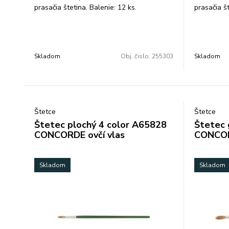
prasačia štetina. Balenie: 12 ks.
prasačia št
Skladom
Obj. čislo:
255303
Skladom
Štetce
Štetce
Štetec plochý 4 color A65828
Štetec 
CONCORDE ovčí vlas
CONCOR
Skladom
Skladom