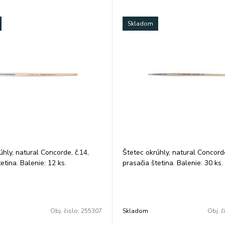
KOH-I-NOOR.
Skladom
úhly, natural Concorde, č.14,
Štetec okrúhly, natural Concorde
etina. Balenie: 12 ks.
prasačia štetina. Balenie: 30 ks.
Obj. čislo:
255307
Skladom
Obj. č