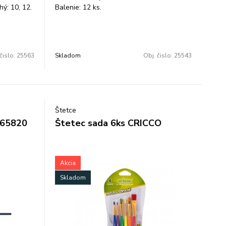
hý: 10, 12.
Balenie: 12 ks.
čislo:
25563
Skladom
Obj. čislo:
25543
Štetce
A65820
Štetec sada 6ks CRICCO
Akcia
Skladom