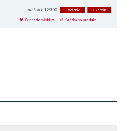
bal/kart: 12/300
+ balenie
+ kartón
Pridať do wishlistu
Otázka na produkt