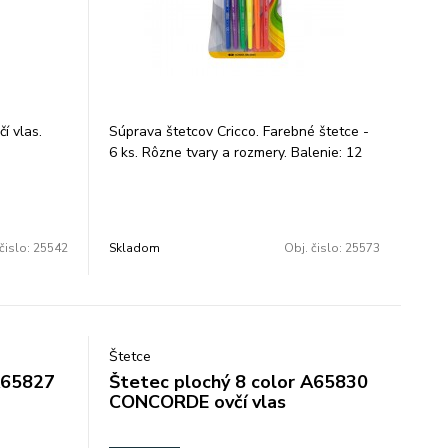
í vlas.
Súprava štetcov Cricco. Farebné štetce -
6 ks. Rôzne tvary a rozmery. Balenie: 12
ks.
čislo:
25542
Skladom
Obj. čislo:
25573
Štetce
A65827
Štetec plochý 8 color A65830
CONCORDE ovčí vlas