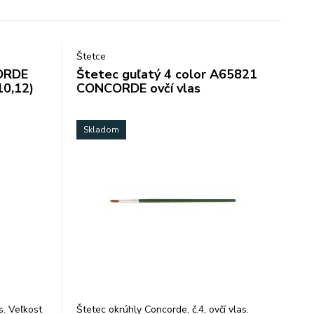
Štetce
ORDE
Štetec guľatý 4 color A65821
10,12)
CONCORDE ovčí vlas
Skladom
s. Veľkost
Štetec okrúhly Concorde, č.4, ovčí vlas.