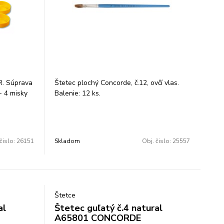
R. Súprava
Štetec plochý Concorde, č.12, ovčí vlas.
- 4 misky
Balenie: 12 ks.
po
ozmery
.pr. 63
 Miska I.
čislo:
26151
Skladom
Obj. čislo:
25557
 výška 23
t.pr. 51
.pr. 50 mm,
ka IV.
 výška 17
Štetce
h
al
Štetec guľatý č.4 natural
, šedá,
A65801 CONCORDE
načka: