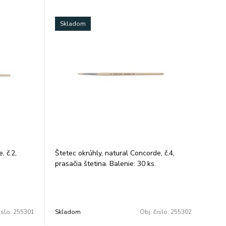
Skladom
, č.2,
Štetec okrúhly, natural Concorde, č.4,
prasačia štetina. Balenie: 30 ks.
islo:
255301
Skladom
Obj. čislo:
255302