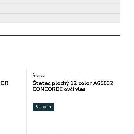
Štetce
OOR
Štetec plochý 12 color A65832
CONCORDE ovčí vlas
Skladom