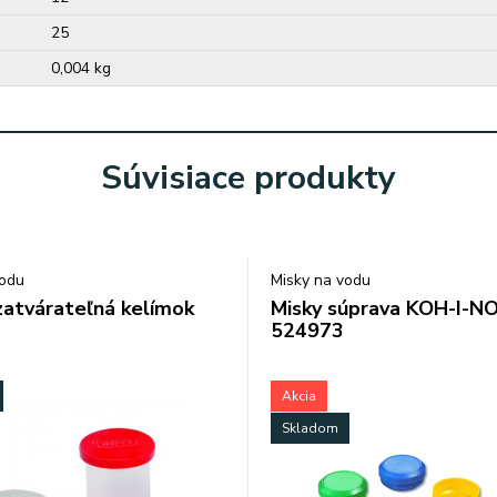
25
0,004 kg
Súvisiace produkty
vodu
Misky na vodu
zatvárateľná kelímok
Misky súprava KOH-I-N
524973
Akcia
Skladom