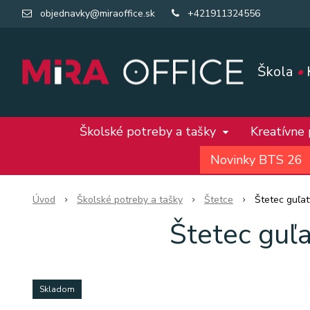
objednavky@miraoffice.sk
+421911324556
Škola
•
Školské potreby a tašky
Kreatívne
Novinky BTS 26
Úvod
Školské potreby a tašky
Štetce
Štetec guľa
Štetec gu
Skladom