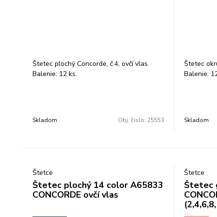
Štetec plochý Concorde, č.4, ovčí vlas.
Štetec okrú
Balenie: 12 ks.
Balenie: 12
Skladom
Obj. čislo:
25553
Skladom
Štetce
Štetce
Štetec plochý 14 color A65833
Štetec 
CONCORDE ovčí vlas
CONCO
(2,4,6,8