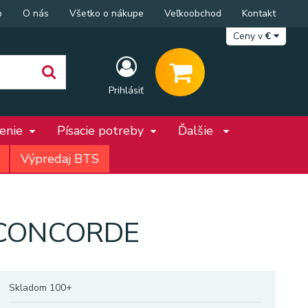
p
O nás
Všetko o nákupe
Veľkoobchod
Kontakt
Ceny v
€
Prihlásiť
penie
Písacie potreby
Ďalšie
Výpredaj BTS
4 CONCORDE
Skladom 100+