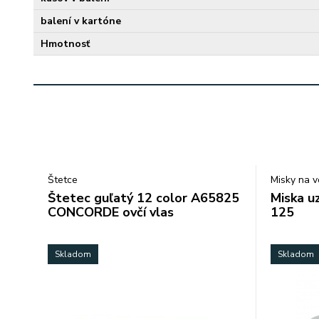
balení v kartóne
Hmotnosť
Štetce
Misky na 
Štetec guľatý 12 color A65825
Miska u
CONCORDE ovčí vlas
125
Skladom
Skladom