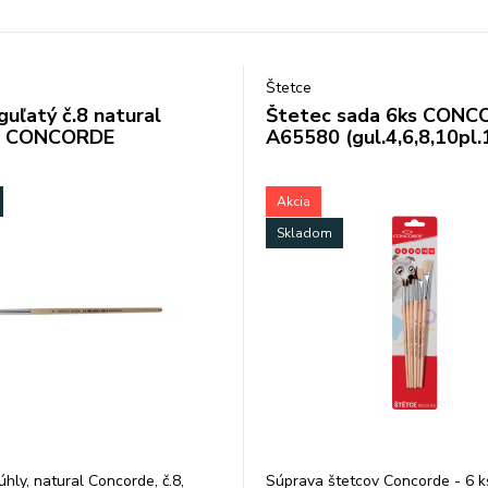
Štetce
guľatý č.8 natural
Štetec sada 6ks CONC
3 CONCORDE
A65580 (gul.4,6,8,10pl.
Akcia
Skladom
úhly, natural Concorde, č.8,
Súprava štetcov Concorde - 6 k