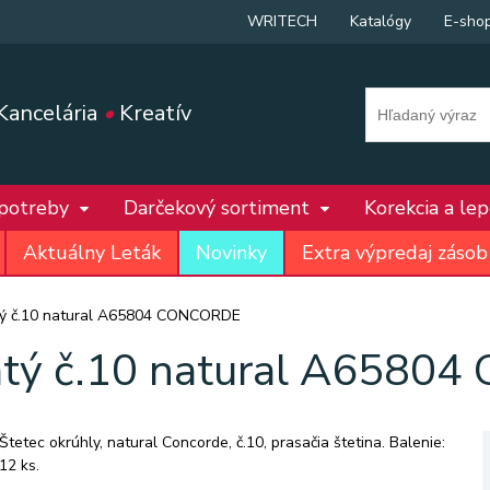
WRITECH
Katalógy
E-sho
Kancelária
•
Kreatív
 potreby
Darčekový sortiment
Korekcia a le
Aktuálny Leták
Novinky
Extra výpredaj zásob
tý č.10 natural A65804 CONCORDE
ľatý č.10 natural A6580
Štetec okrúhly, natural Concorde, č.10, prasačia štetina. Balenie:
12 ks.