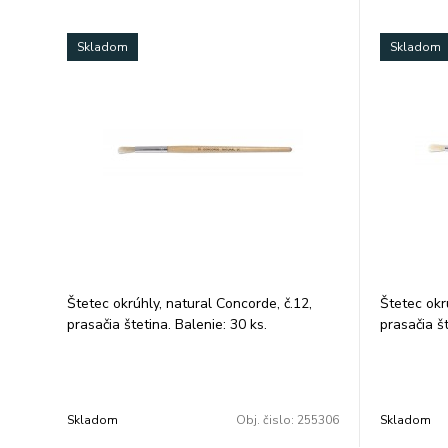
Skladom
Skladom
Štetec okrúhly, natural Concorde, č.12,
Štetec okr
prasačia štetina. Balenie: 30 ks.
prasačia št
Skladom
Obj. čislo:
255306
Skladom