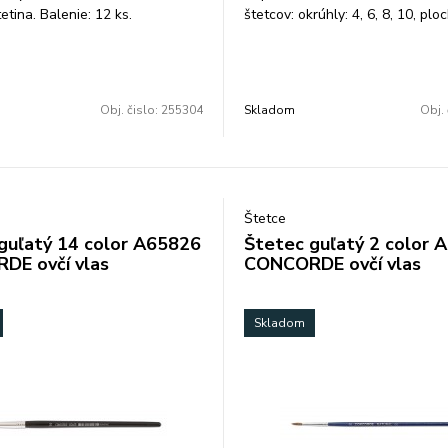
etina. Balenie: 12 ks.
štetcov: okrúhly: 4, 6, 8, 10, ploc
Balenie: 24 ks.
Obj. čislo:
255304
Skladom
Obj. 
Štetce
guľatý 14 color A65826
Štetec guľatý 2 color 
DE ovčí vlas
CONCORDE ovčí vlas
Skladom