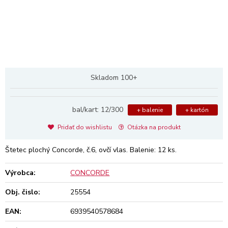
Skladom 100+
bal/kart: 12/300
+ balenie
+ kartón
Pridať do wishlistu
Otázka na produkt
Štetec plochý Concorde, č.6, ovčí vlas. Balenie: 12 ks.
Výrobca:
CONCORDE
Obj. čislo:
25554
EAN:
6939540578684