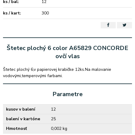
ks / bal:
12
ks / kart:
300
Štetec plochý 6 color A65829 CONCORDE
ovčí vlas
Štetec plochý 6,v papierovej krabičke 12ks.Na malovanie
vodovými,temperovými farbami.
Parametre
kusov v balení
12
balení v kartóne
25
Hmotnosť
0,002 kg