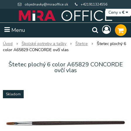
objednavky@miraoffice.sk
+421911324556
Ceny v
€
Menu
Úvod
Školské potreby a tašky
Štetce
Štetec plochý 6
color A65829 CONCORDE ovčí vlas
Štetec plochý 6 color A65829 CONCORDE
ovčí vlas
Skladom
Extra výpredaj zásob
Výpredaj BTS