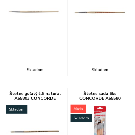
Skladom
Skladom
Štetec guľatý č.8 natural
Štetec sada 6ks
A65803 CONCORDE
CONCORDE A65580
(gul.4,6,8,10pl.10,12)
Akcia
Skladom
Skladom