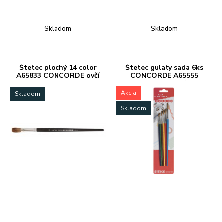
Skladom
Skladom
Štetec plochý 14 color
Štetec gulaty sada 6ks
A65833 CONCORDE ovčí
CONCORDE A65555
vlas
(2,4,6,8,10,12)
Akcia
Skladom
Skladom