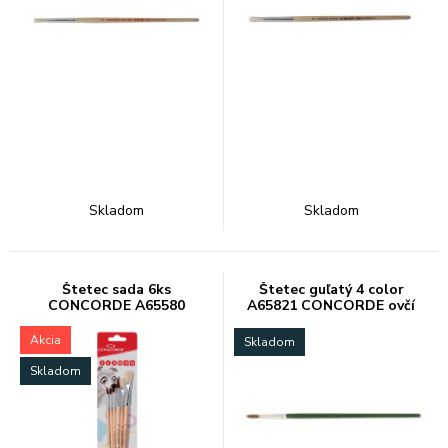
Skladom
Skladom
Štetec sada 6ks
Štetec guľatý 4 color
CONCORDE A65580
A65821 CONCORDE ovčí
(gul.4,6,8,10pl.10,12)
vlas
Akcia
Skladom
Skladom