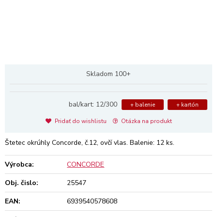
Skladom 100+
bal/kart: 12/300
+ balenie
+ kartón
Pridať do wishlistu
Otázka na produkt
Štetec okrúhly Concorde, č.12, ovčí vlas. Balenie: 12 ks.
Výrobca:
CONCORDE
Obj. čislo:
25547
EAN:
6939540578608