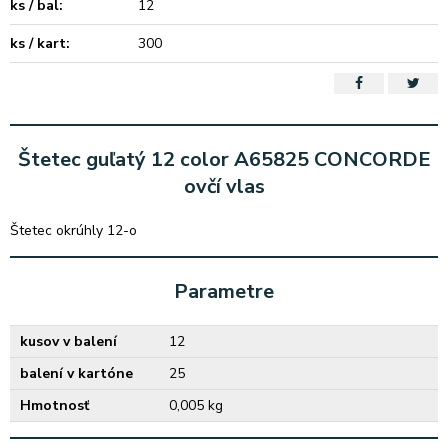
ks / bal:
12
ks / kart:
300
Štetec guľatý 12 color A65825 CONCORDE
ovčí vlas
Štetec okrúhly 12-o
Parametre
kusov v balení
12
balení v kartóne
25
Hmotnosť
0,005 kg