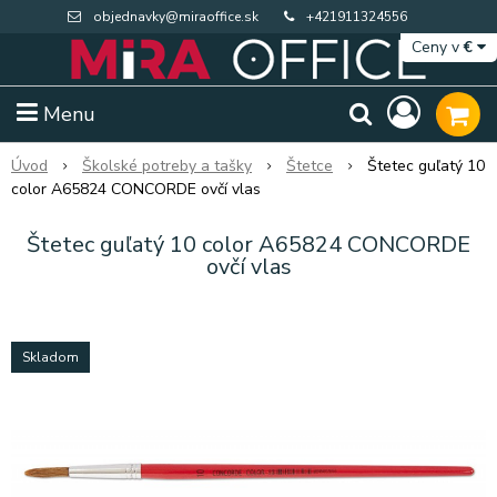
objednavky@miraoffice.sk
+421911324556
Ceny v
€
Menu
Úvod
Školské potreby a tašky
Štetce
Štetec guľatý 10
color A65824 CONCORDE ovčí vlas
Štetec guľatý 10 color A65824 CONCORDE
ovčí vlas
Skladom
Extra výpredaj zásob
Výpredaj BTS