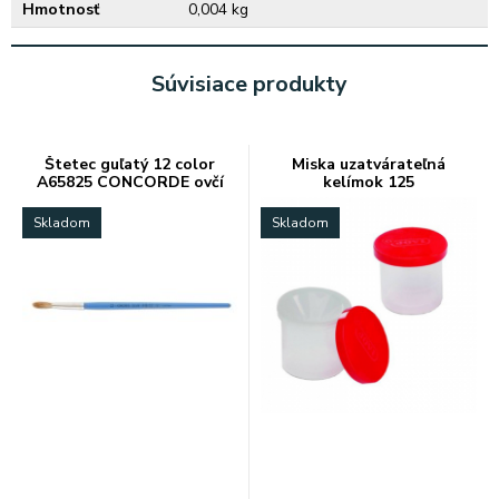
Hmotnosť
0,004 kg
Súvisiace produkty
Štetec guľatý 12 color
Miska uzatvárateľná
A65825 CONCORDE ovčí
kelímok 125
vlas
Skladom
Skladom