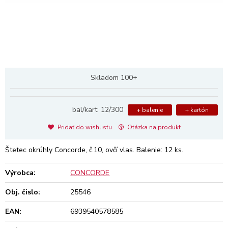
Skladom 100+
bal/kart: 12/300
+ balenie
+ kartón
Pridať do wishlistu
Otázka na produkt
Štetec okrúhly Concorde, č.10, ovčí vlas. Balenie: 12 ks.
Výrobca:
CONCORDE
Obj. čislo:
25546
EAN:
6939540578585