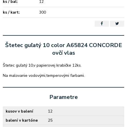
ks / bal:
12
ks / kart:
300
Štetec guľatý 10 color A65824 CONCORDE
ovčí vlas
Štetec guľatý 10,v papierovej krabičke 12ks.
Na malovanie vodovými,temperovými farbami.
Parametre
kusov v balení
12
balení v kartóne
25