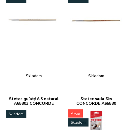
Skladom
Skladom
Štetec guľatý č.8 natural
Štetec sada 6ks
A65803 CONCORDE
CONCORDE A65580
(gul.4,6,8,10pl.10,12)
Akcia
Skladom
Skladom