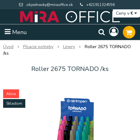
objednavky@miraoffice.sk
+421911324556
Ceny v
€
Menu
Úvod
Písacie potreby
Linery
Roller 2675 TORNADO
/ks
Roller 2675 TORNADO /ks
Akcia
Skladom
Extra výpredaj zásob
Výpredaj BTS