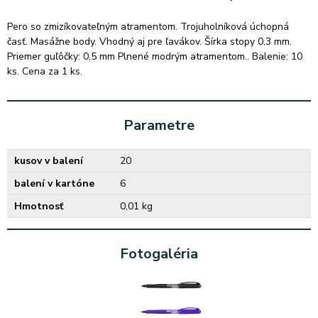
Pero so zmizíkovateľným atramentom. Trojuholníková úchopná
časť. Masážne body. Vhodný aj pre ľavákov. Šírka stopy 0,3 mm.
Priemer guľôčky: 0,5 mm Plnené modrým atramentom.. Balenie: 10
ks. Cena za 1 ks.
Parametre
kusov v balení
20
balení v kartóne
6
Hmotnosť
0,01 kg
Fotogaléria