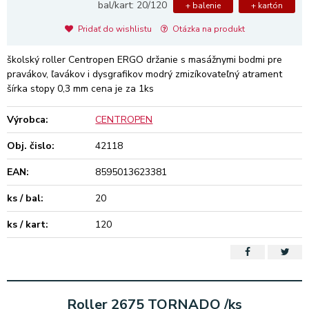
bal/kart: 20/120
+ balenie
+ kartón
Pridať do wishlistu
Otázka na produkt
školský roller Centropen ERGO držanie s masážnymi bodmi pre
pravákov, ľavákov i dysgrafikov modrý zmizíkovateľný atrament
šírka stopy 0,3 mm cena je za 1ks
Výrobca:
CENTROPEN
Obj. čislo:
42118
EAN:
8595013623381
ks / bal:
20
ks / kart:
120
Roller 2675 TORNADO /ks