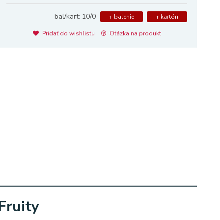
bal/kart: 10/0
+ balenie
+ kartón
Pridať do wishlistu
Otázka na produkt
Fruity