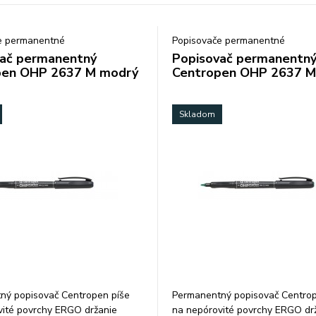
e permanentné
Popisovače permanentné
ač permanentný
Popisovač permanentn
pen OHP 2637 M modrý
Centropen OHP 2637 M
Skladom
ný popisovač Centropen píše
Permanentný popisovač Centrop
vité povrchy ERGO držanie
na nepórovité povrchy ERGO dr