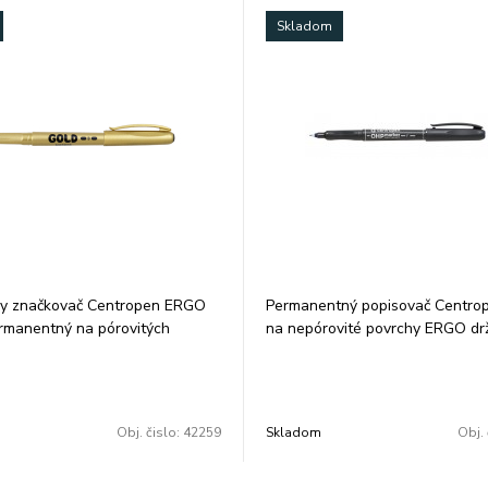
Skladom
ny značkovač Centropen ERGO
Permanentný popisovač Centrop
rmanentný na pórovitých
na nepórovité povrchy ERGO dr
svetlostály skladovať vo
odolá vode a oteru alkoholová 
 polohe valcový hrot šírka
stopy 0,6 mm farba: modrá balen
3 mm farba: zlatá balenie: 10 ks
ks/farba cena za 1 ks
ks
Obj. čislo:
42259
Skladom
Obj. 