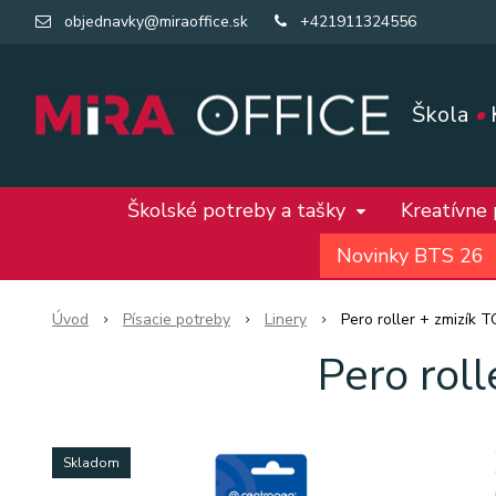
objednavky@miraoffice.sk
+421911324556
Škola
•
Školské potreby a tašky
Kreatívne
Novinky BTS 26
Úvod
Písacie potreby
Linery
Pero roller + zmizík
Pero rol
Skladom