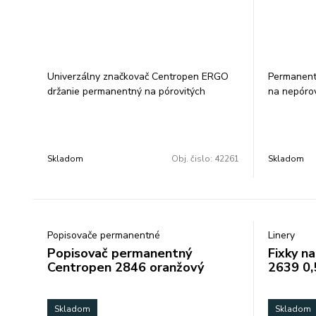
Univerzálny značkovač Centropen ERGO
Permanent
držanie permanentný na pórovitých
na nepóro
povrchoch svetlostály skladovať vo
odolá vode
vodorovnej polohe valcový hrot šírka
stopy 0,6 
stopy 1 mm farba zlatá balenie: 10 ks
ks/farba c
cena za 1 ks
Skladom
Obj. čislo:
42261
Skladom
Popisovače permanentné
Linery
Popisovač permanentný
Fixky n
Centropen 2846 oranžový
2639 0,
Skladom
Skladom