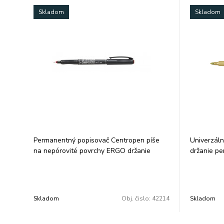
Skladom
Skladom
Permanentný popisovač Centropen píše
Univerzál
na nepórovité povrchy ERGO držanie
držanie pe
odolá vode a oteru alkoholová báza šírka
povrchoch 
stopy 0,6 mm farba: červená balenie: 10
vodorovnej
ks/farba cena za 1 ks
stopy 1,5-
cena za 1 
Skladom
Obj. čislo:
42214
Skladom