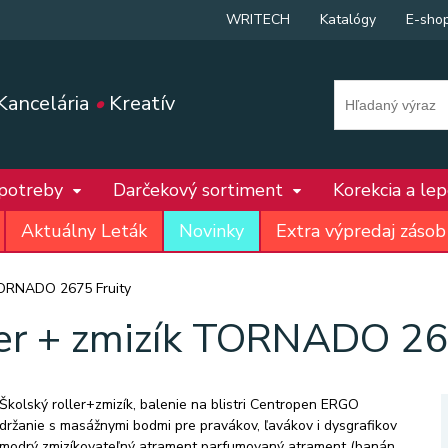
WRITECH
Katalógy
E-sho
Kancelária
•
Kreatív
 potreby
Darčekový sortiment
Korekcia a le
Aktuálny Leták
Novinky
Extra výpredaj zásob
 TORNADO 2675 Fruity
ler + zmizík TORNADO 26
Školský roller+zmizík, balenie na blistri Centropen ERGO
držanie s masážnymi bodmi pre pravákov, ľavákov i dysgrafikov
modrý zmizíkovateľný atrament parfumovaný atrament (banán,