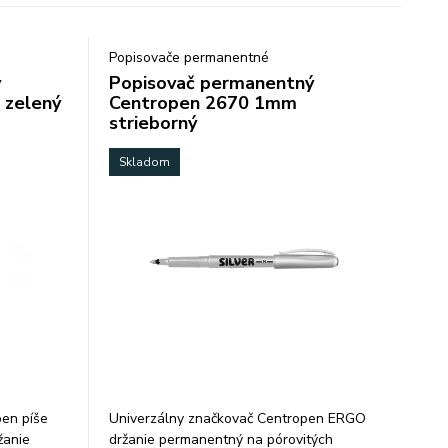
Popisovače permanentné
ý
Popisovač permanentný
 zelený
Centropen 2670 1mm
strieborný
Skladom
en píše
Univerzálny značkovač Centropen ERGO
žanie
držanie permanentný na pórovitých