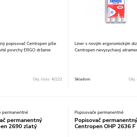
ný popisovač Centropen píše
Liner s novým ergonomickým di
vité povrchy ERGO držanie
Centropen nevysychavý atramen
 a oteru alkoholová báza šírka
aj 14 dní bez vrchnáka) jemný p
 farba: čierna balenie: 10
hrot dĺžka stopy 1 500 m šírka s
ena za 1 ks
mm Súprava 4 farieb: čierna, mo
červená,zelená Balenie: 10 súp
Obj. čislo:
42222
Skladom
Obj. 
za 1 súpravu
e permanentné
Popisovače permanentné
ač permanentný
Popisovač permanentn
en 2690 zlatý
Centropen OHP 2636 F