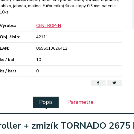
jablko, jahoda, malina, čučoriedka) šírka stopy 0,3 mm balenie:
10ks
Výrobca:
CENTROPEN
Obj. čislo:
42111
EAN:
8595013626412
ks / bal:
10
ks / kart:
0
Popis
Parametre
roller + zmizík TORNADO 2675 