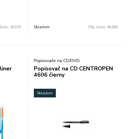
báza šírka
povrchoch svetlostály skladovať vo
e: 10
vodorovnej polohe valcový hrot šírka
stopy 1 mm farba strieborná balenie: 10
ks cena za 1 ks
čislo:
42225
Skladom
Obj. čislo:
42260
Popisovače na CD/DVD
liner
Popisovač na CD CENTROPEN
4606 čierny
Skladom