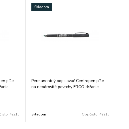
Skladom
en píše
Permanentný popisovač Centropen píše
žanie
na nepórovité povrchy ERGO držanie
báza šírka
odolá vode a oteru alkoholová báza šírka
ie: 10
stopy 0,6 mm farba: zelená balenie: 10
ks/farba cena za 1 ks
čislo:
42213
Skladom
Obj. čislo:
42215