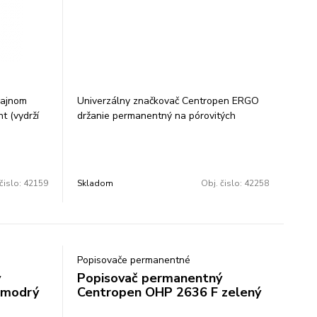
zajnom
Univerzálny značkovač Centropen ERGO
t (vydrží
držanie permanentný na pórovitých
lastový
povrchoch svetlostály skladovať vo
topy 0,3
vodorovnej polohe valcový hrot šírka
drá,
stopy 1,5-3 mm farba: strieborná balenie:
rav Cena
10 ks cena za 1 ks
čislo:
42159
Skladom
Obj. čislo:
42258
Popisovače permanentné
ý
Popisovač permanentný
 modrý
Centropen OHP 2636 F zelený