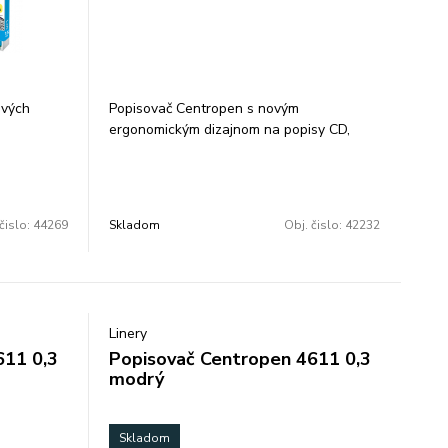
ivých
Popisovač Centropen s novým
ergonomickým dizajnom na popisy CD,
 mm, čo
DVD, BD diskov permanentný čierny
dej noty.
atrament alkoholová báza valcový hrot
o otvorení
šírka stopy 1 mm Balenie: 10 ks Cena za 1
da
ks.
čislo:
44269
Skladom
Obj. čislo:
42232
u Eco PET,
To nielen
oskytuje
esto na
v balení:
Linery
611 0,3
Popisovač Centropen 4611 0,3
modrý
Skladom