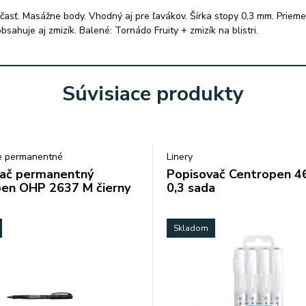
časť. Masážne body. Vhodný aj pre ľavákov. Šírka stopy 0,3 mm. Pri
bsahuje aj zmizík. Balené: Tornádo Fruity + zmizík na blistri.
Súvisiace produkty
e permanentné
Linery
ač permanentný
Popisovač Centropen 4
en OHP 2637 M čierny
0,3 sada
Skladom