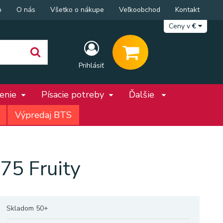
p
O nás
Všetko o nákupe
Veľkoobchod
Kontakt
Ceny v
€
Prihlásiť
penie
Písacie potreby
Ďalšie
Výpredaj BTS
75 Fruity
Skladom 50+