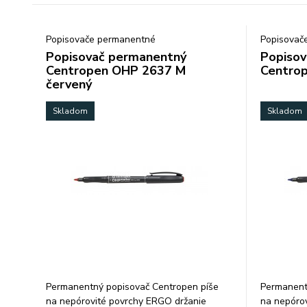
Popisovače permanentné
Popisovač
Popisovač permanentný
Popisov
Centropen OHP 2637 M
Centro
červený
Skladom
Skladom
Permanentný popisovač Centropen píše
Permanent
na nepórovité povrchy ERGO držanie
na nepóro