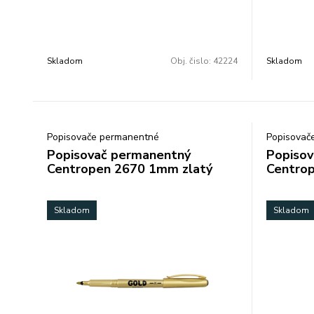
odolá vode a oteru alkoholová báza šírka
odolá vode
stopy 1 mm farba: červená balenie: 10
stopy 1 mm
ks/farba cena za 1 ks
ks/farba c
Skladom
Obj. čislo:
42224
Skladom
Popisovače permanentné
Popisovač
Popisovač permanentný
Popisov
Centropen 2670 1mm zlatý
Centrop
Skladom
Skladom