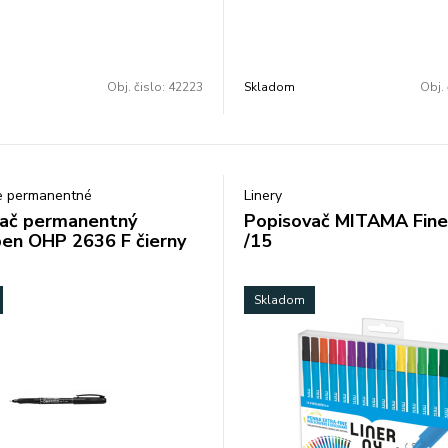
 a oteru alkoholová báza šírka
odolá vode a oteru alkoholová 
 farba: modrá balenie: 10
stopy 1 mm farba: zelená baleni
ena za 1 ks
ks/farba cena za 1 ks
Obj. čislo:
42223
Skladom
Obj. 
e permanentné
Linery
ač permanentný
Popisovač MITAMA Fine
en OHP 2636 F čierny
/15
Skladom