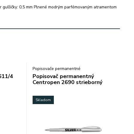
emer guľôčky: 0,5 mm Plnené modrým parfémovaným atramentom
Popisovače permanentné
611/4
Popisovač permanentný
Centropen 2690 strieborný
Skladom