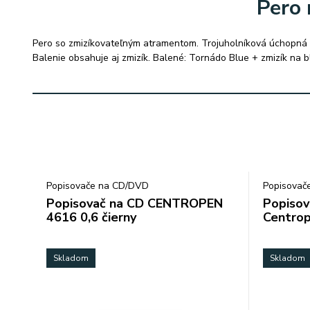
Pero
Pero so zmizíkovateľným atramentom. Trojuholníková úchopná č
Balenie obsahuje aj zmizík. Balené: Tornádo Blue + zmizík na bli
Popisovače na CD/DVD
Popisovač
Popisovač na CD CENTROPEN
Popisov
4616 0,6 čierny
Centrop
Skladom
Skladom