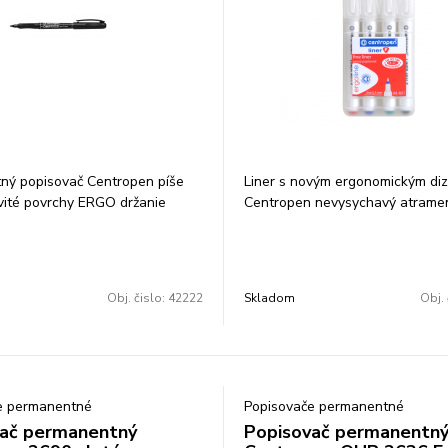
ný popisovač Centropen píše
Liner s novým ergonomickým di
vité povrchy ERGO držanie
Centropen nevysychavý atramen
 a oteru alkoholová báza šírka
aj 14 dní bez vrchnáka) jemný p
 farba: čierna balenie: 10
hrot dĺžka stopy 1 500 m šírka s
ena za 1 ks
mm Súprava 4 farieb: čierna, mo
červená,zelená Balenie: 10 súp
Obj. čislo:
42222
Skladom
Obj. 
za 1 súpravu
e permanentné
Popisovače permanentné
ač permanentný
Popisovač permanentn