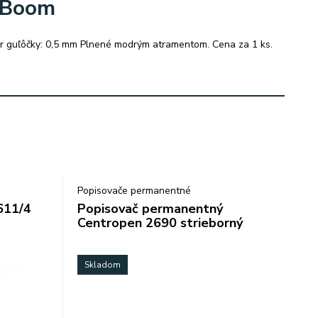
 Boom
er guľôčky: 0,5 mm Plnené modrým atramentom. Cena za 1 ks.
Popisovače permanentné
611/4
Popisovač permanentný
Centropen 2690 strieborný
Skladom