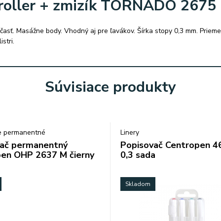
 roller + zmizík TORNADO 2675
asť. Masážne body. Vhodný aj pre ľavákov. Šírka stopy 0,3 mm. Priem
stri.
Súvisiace produkty
e permanentné
Linery
ač permanentný
Popisovač Centropen 4
en OHP 2637 M čierny
0,3 sada
Skladom