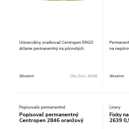
Univerzálny značkovač Centropen ERGO
Permanent
držanie permanentný na pórovitých
na nepóro
povrchoch svetlostály skladovať vo
odolá vode
vodorovnej polohe valcový hrot šírka
stopy 0,6 
stopy 1 mm farba zlatá balenie: 10 ks
ks/farba c
cena za 1 ks
Skladom
Obj. čislo:
42261
Skladom
Popisovače permanentné
Linery
Popisovač permanentný
Fixky n
Centropen 2846 oranžový
2639 0,