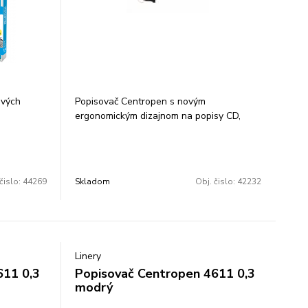
ivých
Popisovač Centropen s novým
ergonomickým dizajnom na popisy CD,
 mm, čo
DVD, BD diskov permanentný čierny
dej noty.
atrament alkoholová báza valcový hrot
o otvorení
šírka stopy 1 mm Balenie: 10 ks Cena za 1
da
ks.
čislo:
44269
Skladom
Obj. čislo:
42232
u Eco PET,
To nielen
oskytuje
esto na
v balení:
Linery
611 0,3
Popisovač Centropen 4611 0,3
modrý