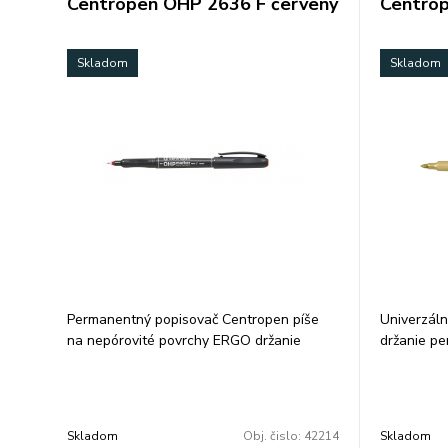
Centropen OHP 2636 F červený
Centrop
Skladom
Skladom
Permanentný popisovač Centropen píše
Univerzál
na nepórovité povrchy ERGO držanie
držanie pe
odolá vode a oteru alkoholová báza šírka
povrchoch 
stopy 0,6 mm farba: červená balenie: 10
vodorovnej
ks/farba cena za 1 ks
stopy 1,5-
cena za 1 
Skladom
Obj. čislo:
42214
Skladom