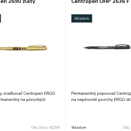
en 2690 zlatý
Centropen OHP 2636 F
Skladom
ny značkovač Centropen ERGO
Permanentný popisovač Centrop
rmanentný na pórovitých
na nepórovité povrchy ERGO dr
svetlostály skladovať vo
odolá vode a oteru alkoholová 
 polohe valcový hrot šírka
stopy 0,6 mm farba: modrá balen
3 mm farba: zlatá balenie: 10 ks
ks/farba cena za 1 ks
ks
Obj. čislo:
42259
Skladom
Obj. 