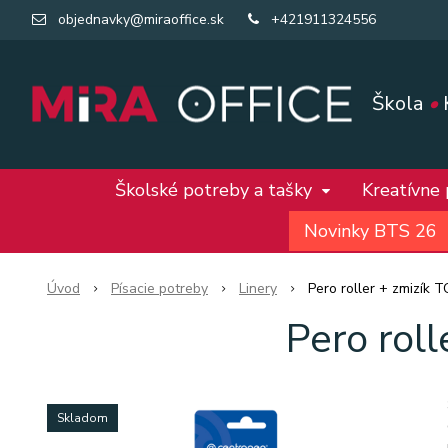
objednavky@miraoffice.sk
+421911324556
Škola
•
Školské potreby a tašky
Kreatívne
Novinky BTS 26
Úvod
Písacie potreby
Linery
Pero roller + zmizí
Pero ro
Skladom