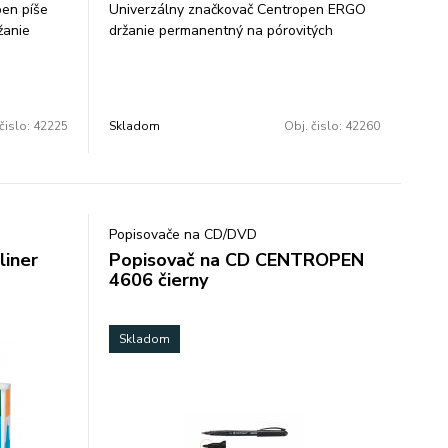
en píše
Univerzálny značkovač Centropen ERGO
žanie
držanie permanentný na pórovitých
báza šírka
povrchoch svetlostály skladovať vo
e: 10
vodorovnej polohe valcový hrot šírka
stopy 1 mm farba strieborná balenie: 10
ks cena za 1 ks
čislo:
42225
Skladom
Obj. čislo:
42260
Popisovače na CD/DVD
liner
Popisovač na CD CENTROPEN
4606 čierny
Skladom