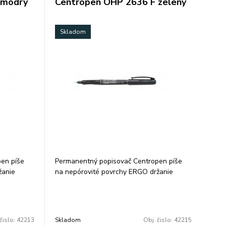
 modrý
Centropen OHP 2636 F zelený
Skladom
en píše
Permanentný popisovač Centropen píše
žanie
na nepórovité povrchy ERGO držanie
báza šírka
odolá vode a oteru alkoholová báza šírka
ie: 10
stopy 0,6 mm farba: zelená balenie: 10
ks/farba cena za 1 ks
čislo:
42213
Skladom
Obj. čislo:
42215