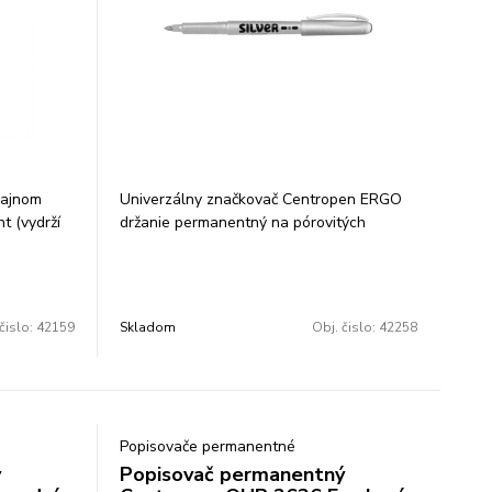
zajnom
Univerzálny značkovač Centropen ERGO
t (vydrží
držanie permanentný na pórovitých
lastový
povrchoch svetlostály skladovať vo
topy 0,3
vodorovnej polohe valcový hrot šírka
drá,
stopy 1,5-3 mm farba: strieborná balenie:
rav Cena
10 ks cena za 1 ks
čislo:
42159
Skladom
Obj. čislo:
42258
Popisovače permanentné
ý
Popisovač permanentný