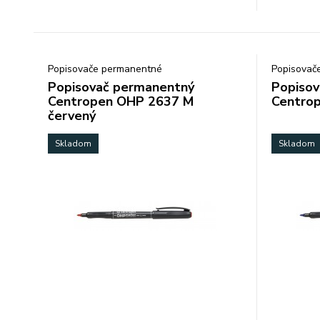
Popisovače permanentné
Popisovač
Popisovač permanentný
Popisov
Centropen OHP 2637 M
Centro
červený
Skladom
Skladom