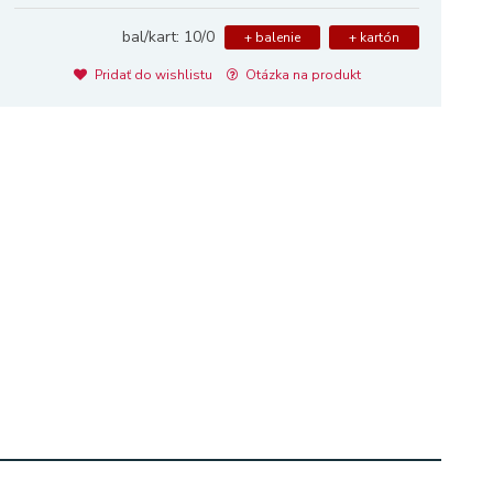
bal/kart: 10/0
+ balenie
+ kartón
Pridať do wishlistu
Otázka na produkt