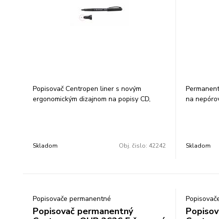
Popisovač Centropen liner s novým
Permanent
ergonomickým dizajnom na popisy CD,
na nepóro
DVD, BD diskov permanentný čierny
odolá vode
atrament alkoholová báza jemný plastový
stopy 1 mm
hrot šírka stopy 0,6 mm balenie: 10 ks
ks/farba c
cena za 1 ks
Skladom
Obj. čislo:
42242
Skladom
Popisovače permanentné
Popisovač
Popisovač permanentný
Popisov