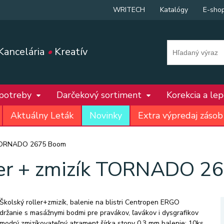
WRITECH
Katalógy
E-sho
Kancelária
•
Kreatív
 potreby
Darčekový sortiment
Korekcia a le
Aktuálny Leták
Novinky
Extra výpredaj zásob
k TORNADO 2675 Boom
ller + zmizík TORNADO 2
Školský roller+zmizík, balenie na blistri Centropen ERGO
držanie s masážnymi bodmi pre pravákov, ľavákov i dysgrafikov
modrý zmizíkovateľný atrament šírka stopy 0,3 mm balenie: 10ks