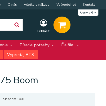
p
O nás
Všetko o nákupe
Veľkoobchod
Kontakt
Ceny v
€
Prihlásiť
penie
Písacie potreby
Ďalšie
Výpredaj BTS
675 Boom
Skladom 100+