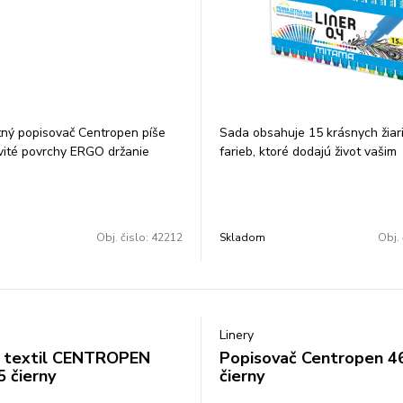
ný popisovač Centropen píše
Sada obsahuje 15 krásnych žiar
vité povrchy ERGO držanie
farieb, ktoré dodajú život vašim
 a oteru alkoholová báza šírka
poznámkam. Hrúbka pera je 0,4
mm farba: čierna balenie: 10
zaisťuje výnimočnú presnosť kaž
ena za 1 ks
Atrament nezaschne 4 hodiny p
uzáveru. Krabička, v ktorej je sa
Obj. čislo:
42212
Skladom
Obj. 
uložená, je vyrobená z materiál
ktorý je možné použiť viackrát. 
chráni životné prostredie, ale p
vám aj praktické a estetické mi
uloženie fixiek Mitama. Počet ks 
Linery
12
a textil CENTROPEN
Popisovač Centropen 4
5 čierny
čierny