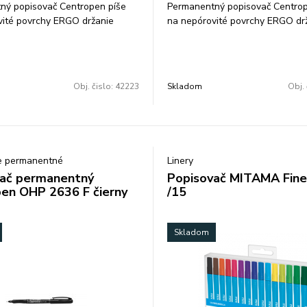
ný popisovač Centropen píše
Permanentný popisovač Centrop
vité povrchy ERGO držanie
na nepórovité povrchy ERGO dr
 a oteru alkoholová báza šírka
odolá vode a oteru alkoholová 
 farba: modrá balenie: 10
stopy 1 mm farba: zelená baleni
ena za 1 ks
ks/farba cena za 1 ks
Obj. čislo:
42223
Skladom
Obj. 
e permanentné
Linery
ač permanentný
Popisovač MITAMA Fine
en OHP 2636 F čierny
/15
Skladom