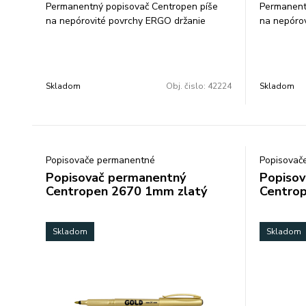
Permanentný popisovač Centropen píše
Permanent
na nepórovité povrchy ERGO držanie
na nepóro
odolá vode a oteru alkoholová báza šírka
odolá vode
stopy 1 mm farba: červená balenie: 10
stopy 1 mm
ks/farba cena za 1 ks
ks/farba c
Skladom
Obj. čislo:
42224
Skladom
Popisovače permanentné
Popisovač
Popisovač permanentný
Popisov
Centropen 2670 1mm zlatý
Centrop
Skladom
Skladom