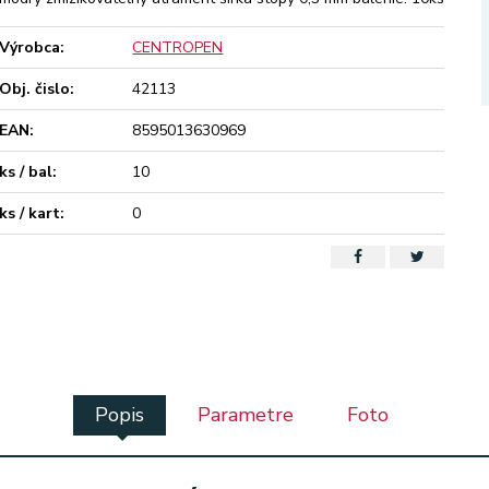
Výrobca:
CENTROPEN
Obj. čislo:
42113
EAN:
8595013630969
ks / bal:
10
ks / kart:
0
Popis
Parametre
Foto