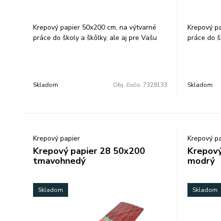
Krepový papier 50x200 cm, na výtvarné
Krepový pa
práce do školy a škôlky, ale aj pre Vašu
práce do š
kreatívnu činnosť, farba: tyrkysovo modrá.
kreatívnu 
Balenie: 10 ks/ farba.
Balenie: 10
Skladom
Obj. čislo:
7329133
Skladom
Krepový papier
Krepový pa
Krepový papier 28 50x200
Krepový
tmavohnedý
modrý
Skladom
Skladom