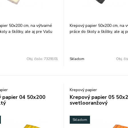
pier 50x200 cm, na výtvarné
Krepový papier 50x200 cm, na v
koly a škôlky, ale aj pre Vašu
práce do školy a škôlky, ale aj 
innosť, farba: biela. Balenie: 10
kreatívnu činnosť, farba: čierna. 
10 ks/ farba.
Obj. čislo:
7329101
Skladom
Obj. či
pier
Krepový papier
 papier 04 50x200
Krepový papier 05 50x
tý
svetlooranžový
Skladom