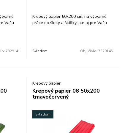
ýtvarné
Krepový papier 50x200 cm, na výtvarné
pre Vašu
práce do školy a škôlky, ale aj pre Vašu
elená.
kreatívnu činnosť, farba: hnedá. Balenie:
10 ks/ farba.
slo:
7329141
Skladom
Obj. čislo:
7329145
Krepový papier
200
Krepový papier 08 50x200
tmavočervený
Skladom