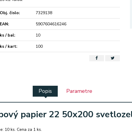
Obj. čislo:
7329138
EAN:
5907604616246
ks / bal:
10
ks / kart:
100
Popis
Parametre
pový papier 22 50x200 svetloze
e: 10 ks. Cena za 1 ks.