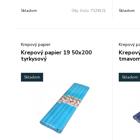
Skladom
Obj. čislo:
7329121
Skladom
Krepový papier
Krepový pa
Krepový papier 19 50x200
Krepový
tyrkysový
tmavom
Skladom
Skladom