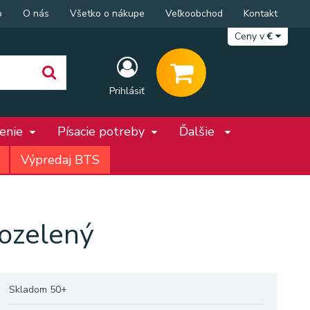
p
O nás
Všetko o nákupe
Veľkoobchod
Kontakt
Ceny v
€
Prihlásiť
penie
Písacie potreby
Ďalšie
Výpredaj BTS
ozelený
Skladom 50+