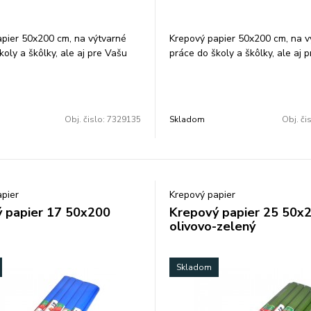
pier 50x200 cm, na výtvarné
Krepový papier 50x200 cm, na v
koly a škôlky, ale aj pre Vašu
práce do školy a škôlky, ale aj 
činnosť, farba: tmavomodrá.
kreatívnu činnosť, farba: tmavoz
 ks/ farba.
Balenie: 10 ks/ farba.
Obj. čislo:
7329135
Skladom
Obj. či
pier
Krepový papier
 papier 17 50x200
Krepový papier 25 50x
olivovo-zelený
Skladom