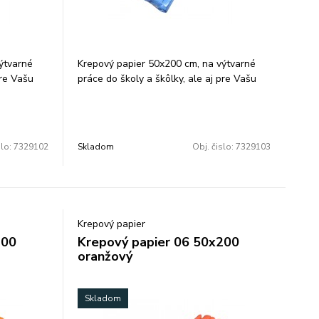
ýtvarné
Krepový papier 50x200 cm, na výtvarné
pre Vašu
práce do školy a škôlky, ale aj pre Vašu
Balenie:
kreatívnu činnosť, farba: staromodrá.
Balenie: 10 ks/ farba.
slo:
7329102
Skladom
Obj. čislo:
7329103
Krepový papier
200
Krepový papier 06 50x200
oranžový
Skladom