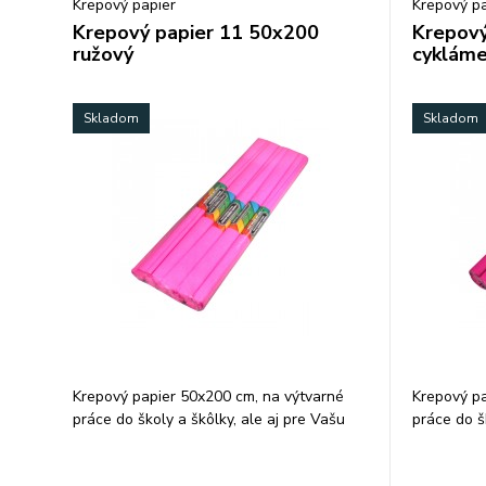
Krepový papier
Krepový pa
Krepový papier 11 50x200
Krepový
ružový
cyklám
Skladom
Skladom
Krepový papier 50x200 cm, na výtvarné
Krepový pa
práce do školy a škôlky, ale aj pre Vašu
práce do š
kreatívnu činnosť, farba: ružová. Balenie:
kreatívnu 
10 ks/ farba.
Balenie: 10