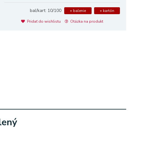
bal/kart: 10/100
+ balenie
+ kartón
Pridať do wishlistu
Otázka na produkt
lený