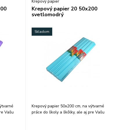
Krepový papier
200
Krepový papier 20 50x200
svetlomodrý
Skladom
ýtvarné
Krepový papier 50x200 cm, na výtvarné
pre Vašu
práce do školy a škôlky, ale aj pre Vašu
ialová.
kreatívnu činnosť, farba: sverlomodrá.
Balenie: 10 ks/ farba.