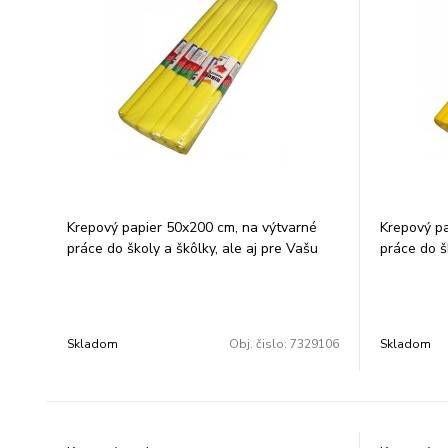
Krepový papier 50x200 cm, na výtvarné
Krepový pa
práce do školy a škôlky, ale aj pre Vašu
práce do š
kreatívnu činnosť, farba: žltá. Balenie: 10
kreatívnu č
ks/ farba.
10 ks/ farb
Skladom
Obj. čislo:
7329106
Skladom