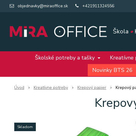
objednavky@miraoffice.sk
+421911324556
Škola
•
Školské potreby a tašky
Kreatívne
Novinky BTS 26
Úvod
Kreatívne potreby
Krepový papier
Krepový p
Krepov
Skladom