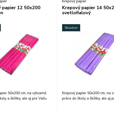
pier
Krepový papier
 papier 12 50x200
Krepový papier 14 50x
en
svetlofialový
Skladom
pier 50x200 cm, na výtvarné
Krepový papier 50x200 cm, na v
koly a škôlky, ale aj pre Vašu
práce do školy a škôlky, ale aj 
činnosť,farba: cyklámenová.
kreatívnu činnosť, farba: svetlof
 ks/ farba.
Balenie: 10 ks/ farba.