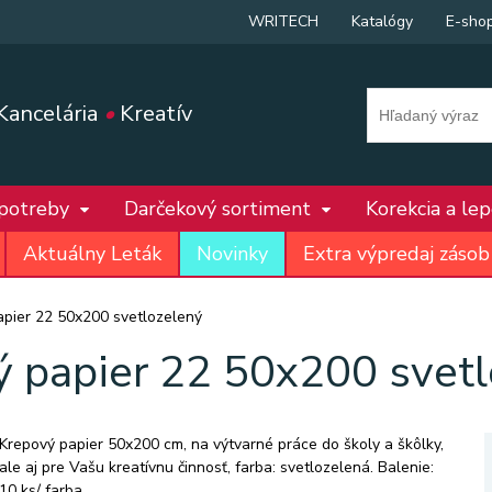
WRITECH
Katalógy
E-sho
Kancelária
•
Kreatív
 potreby
Darčekový sortiment
Korekcia a le
Aktuálny Leták
Novinky
Extra výpredaj zásob
apier 22 50x200 svetlozelený
ý papier 22 50x200 svetl
Krepový papier 50x200 cm, na výtvarné práce do školy a škôlky,
ale aj pre Vašu kreatívnu činnosť, farba: svetlozelená. Balenie:
10 ks/ farba.