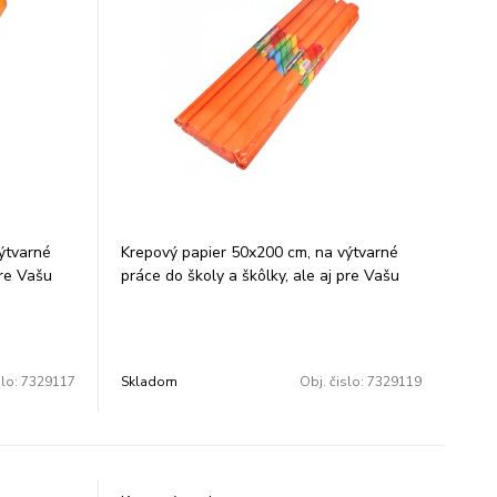
ýtvarné
Krepový papier 50x200 cm, na výtvarné
pre Vašu
práce do školy a škôlky, ale aj pre Vašu
 oranžová.
kreatívnu činnosť, farba: oranžová.
Balenie: 10 ks/ farba.
slo:
7329117
Skladom
Obj. čislo:
7329119