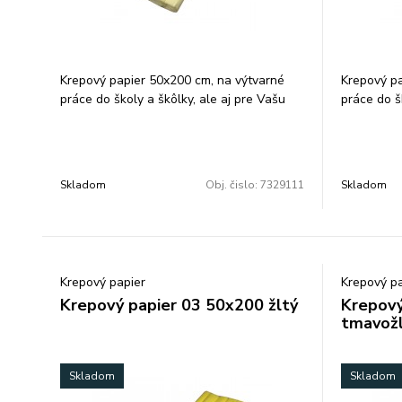
Krepový papier 50x200 cm, na výtvarné
Krepový pa
práce do školy a škôlky, ale aj pre Vašu
práce do š
kreatívnu činnosť, farba: svetložltá.
kreatívnu č
Balenie: 10 ks/ farba.
ks/ farba.
Skladom
Obj. čislo:
7329111
Skladom
Krepový papier
Krepový pa
Krepový papier 03 50x200 žltý
Krepový
tmavožl
Skladom
Skladom