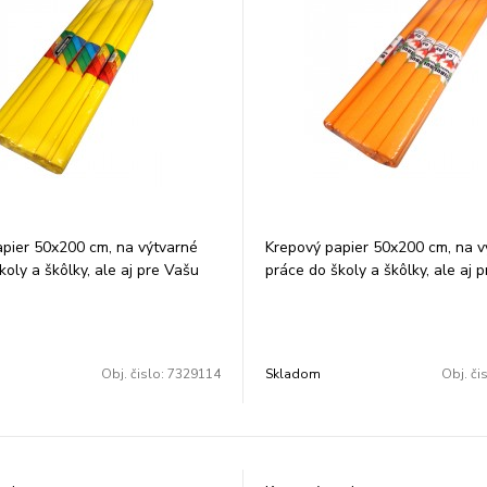
pier 50x200 cm, na výtvarné
Krepový papier 50x200 cm, na v
koly a škôlky, ale aj pre Vašu
práce do školy a škôlky, ale aj 
innosť, farba:tmavožltý. Balenie:
kreatívnu činnosť, farba: svetlo
a.
Balenie: 10 ks/ farba.
Obj. čislo:
7329114
Skladom
Obj. či