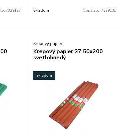
slo:
7329127
Skladom
Obj. čislo:
7329131
Krepový papier
200
Krepový papier 27 50x200
svetlohnedý
Skladom