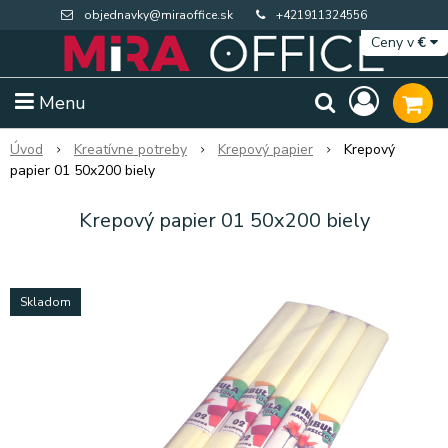
objednavky@miraoffice.sk
+421911324556
Ceny v
€
Menu
Úvod
Kreatívne potreby
Krepový papier
Krepový
papier 01 50x200 biely
Krepový papier 01 50x200 biely
Skladom
Extra výpredaj zásob
Výpredaj BTS