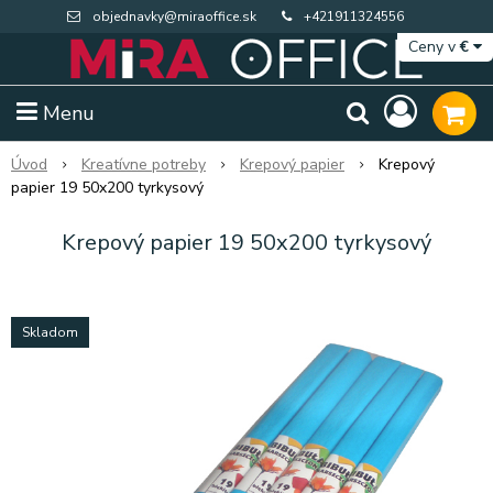
objednavky@miraoffice.sk
+421911324556
Ceny v
€
Menu
Úvod
Kreatívne potreby
Krepový papier
Krepový
papier 19 50x200 tyrkysový
Krepový papier 19 50x200 tyrkysový
Skladom
Extra výpredaj zásob
Výpredaj BTS