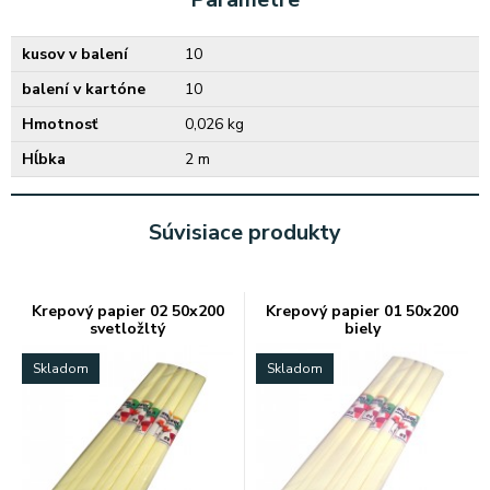
kusov v balení
10
balení v kartóne
10
Hmotnosť
0,026 kg
Hĺbka
2 m
Súvisiace produkty
Krepový papier 02 50x200
Krepový papier 01 50x200
svetložltý
biely
Skladom
Skladom