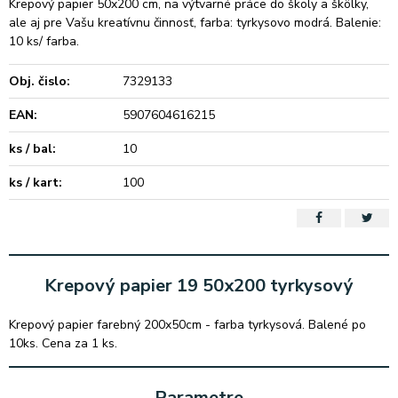
Krepový papier 50x200 cm, na výtvarné práce do školy a škôlky,
ale aj pre Vašu kreatívnu činnosť, farba: tyrkysovo modrá. Balenie:
10 ks/ farba.
Obj. čislo:
7329133
EAN:
5907604616215
ks / bal:
10
ks / kart:
100
Krepový papier 19 50x200 tyrkysový
Krepový papier farebný 200x50cm - farba tyrkysová. Balené po
10ks. Cena za 1 ks.
Parametre