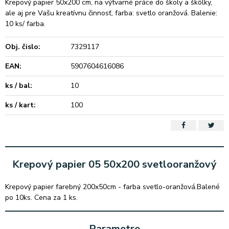
Krepový papier 50x200 cm, na výtvarné práce do školy a škôlky,
ale aj pre Vašu kreatívnu činnosť, farba: svetlo oranžová. Balenie:
10 ks/ farba.
Obj. čislo:
7329117
EAN:
5907604616086
ks / bal:
10
ks / kart:
100
Krepový papier 05 50x200 svetlooranžový
Krepový papier farebný 200x50cm - farba svetlo-oranžová.Balené
po 10ks. Cena za 1 ks.
Parametre