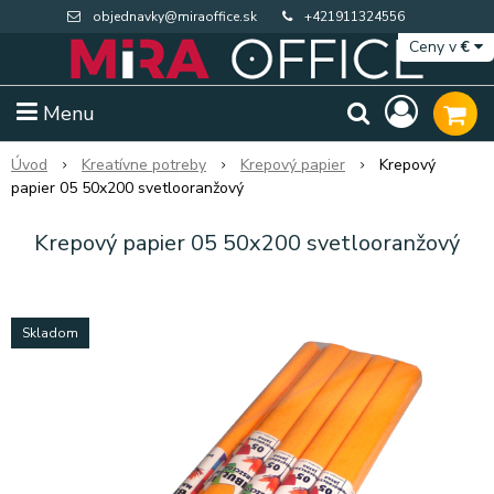
objednavky@miraoffice.sk
+421911324556
Ceny v
€
Menu
Úvod
Kreatívne potreby
Krepový papier
Krepový
papier 05 50x200 svetlooranžový
Krepový papier 05 50x200 svetlooranžový
Skladom
Extra výpredaj zásob
Výpredaj BTS