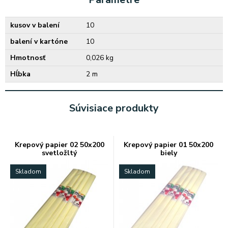
kusov v balení
10
balení v kartóne
10
Hmotnosť
0,026 kg
Hĺbka
2 m
Súvisiace produkty
Krepový papier 02 50x200
Krepový papier 01 50x200
svetložltý
biely
Skladom
Skladom