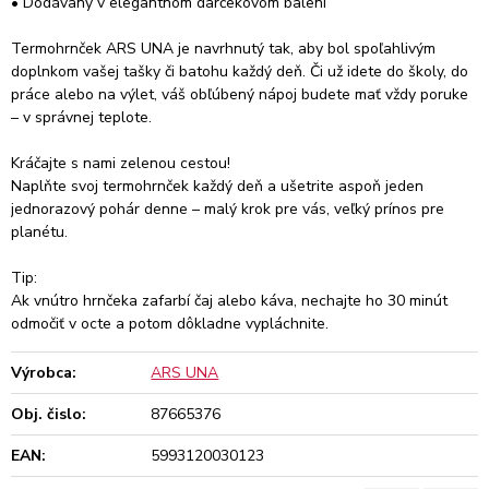
• Dodávaný v elegantnom darčekovom balení
Termohrnček ARS UNA je navrhnutý tak, aby bol spoľahlivým
doplnkom vašej tašky či batohu každý deň. Či už idete do školy, do
práce alebo na výlet, váš obľúbený nápoj budete mať vždy poruke
– v správnej teplote.
Kráčajte s nami zelenou cestou!
Naplňte svoj termohrnček každý deň a ušetrite aspoň jeden
jednorazový pohár denne – malý krok pre vás, veľký prínos pre
planétu.
Tip:
Ak vnútro hrnčeka zafarbí čaj alebo káva, nechajte ho 30 minút
odmočiť v octe a potom dôkladne vypláchnite.
Výrobca:
ARS UNA
Obj. čislo:
87665376
EAN:
5993120030123