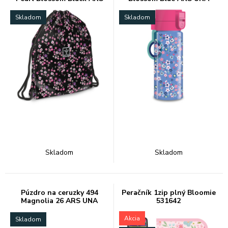
UNA
Skladom
Skladom
Skladom
Skladom
Púzdro na ceruzky 494
Peračník 1zip plný Bloomie
Magnolia 26 ARS UNA
531642
Akcia
Skladom