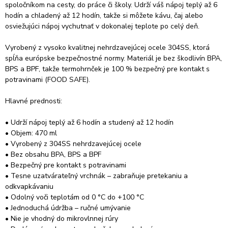
spoločníkom na cesty, do práce či školy. Udrží váš nápoj teplý až 6
hodín a chladený až 12 hodín, takže si môžete kávu, čaj alebo
osviežujúci nápoj vychutnať v dokonalej teplote po celý deň.
Vyrobený z vysoko kvalitnej nehrdzavejúcej ocele 304SS, ktorá
spĺňa európske bezpečnostné normy. Materiál je bez škodlivín BPA,
BPS a BPF, takže termohrnček je 100 % bezpečný pre kontakt s
potravinami (FOOD SAFE).
Hlavné prednosti:
• Udrží nápoj teplý až 6 hodín a studený až 12 hodín
• Objem: 470 ml
• Vyrobený z 304SS nehrdzavejúcej ocele
• Bez obsahu BPA, BPS a BPF
• Bezpečný pre kontakt s potravinami
• Tesne uzatvárateľný vrchnák – zabraňuje pretekaniu a
odkvapkávaniu
• Odolný voči teplotám od 0 °C do +100 °C
• Jednoduchá údržba – ručné umývanie
• Nie je vhodný do mikrovlnnej rúry