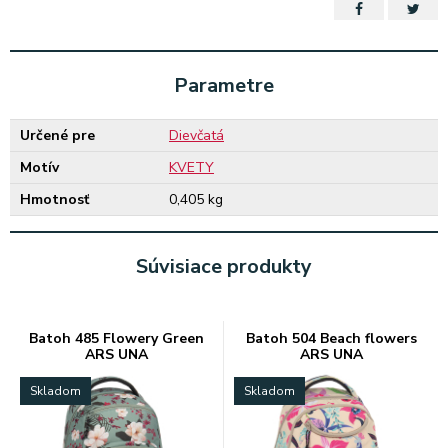
Parametre
Určené pre
Dievčatá
Motív
KVETY
Hmotnosť
0,405 kg
Súvisiace produkty
Batoh 485 Flowery Green
Batoh 504 Beach flowers
ARS UNA
ARS UNA
Skladom
Skladom