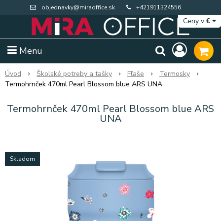
objednavky@miraoffice.sk
+421911324556
Ceny v
€
Menu
Úvod
Školské potreby a tašky
Fľaše
Termosky
Termohrnček 470ml Pearl Blossom blue ARS UNA
Termohrnček 470ml Pearl Blossom blue ARS
UNA
Skladom
Extra výpredaj zásob
Výpredaj BTS