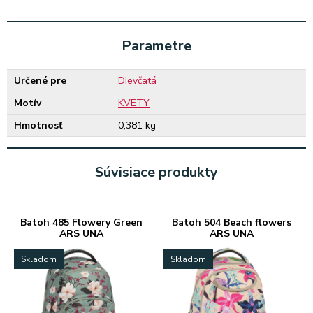
Parametre
Určené pre
Dievčatá
Motív
KVETY
Hmotnosť
0,381 kg
Súvisiace produkty
Batoh 485 Flowery Green
Batoh 504 Beach flowers
ARS UNA
ARS UNA
Skladom
Skladom