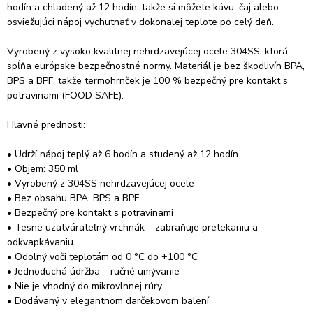
hodín a chladený až 12 hodín, takže si môžete kávu, čaj alebo
osviežujúci nápoj vychutnať v dokonalej teplote po celý deň.
Vyrobený z vysoko kvalitnej nehrdzavejúcej ocele 304SS, ktorá
spĺňa európske bezpečnostné normy. Materiál je bez škodlivín BPA,
BPS a BPF, takže termohrnček je 100 % bezpečný pre kontakt s
potravinami (FOOD SAFE).
Hlavné prednosti:
• Udrží nápoj teplý až 6 hodín a studený až 12 hodín
• Objem: 350 ml
• Vyrobený z 304SS nehrdzavejúcej ocele
• Bez obsahu BPA, BPS a BPF
• Bezpečný pre kontakt s potravinami
• Tesne uzatvárateľný vrchnák – zabraňuje pretekaniu a
odkvapkávaniu
• Odolný voči teplotám od 0 °C do +100 °C
• Jednoduchá údržba – ručné umývanie
• Nie je vhodný do mikrovlnnej rúry
• Dodávaný v elegantnom darčekovom balení