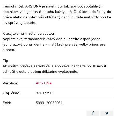
Termohrnček ARS UNA je navrhnutý tak, aby bol spoľahlivým
doplnkom vašej tašky či batohu každý deň. Či už idete do školy, do
práce alebo na výlet, váš obľúbený nápoj budete mať vždy poruke
– v správnej teplote.
Kráčajte s nami zelenou cestou!
Naplňte svoj termohrnček každý deň a ušetrite aspoň jeden
jednorazový pohár denne – malý krok pre vás, veľký prínos pre
planétu.
Tip:
Ak vnútro hrnčeka zafarbí čaj alebo káva, nechajte ho 30 minút
odmočiť v octe a potom dôkladne vypláchnite.
Výrobca:
ARS UNA
Obj. čislo:
87637396
EAN:
5993120030031