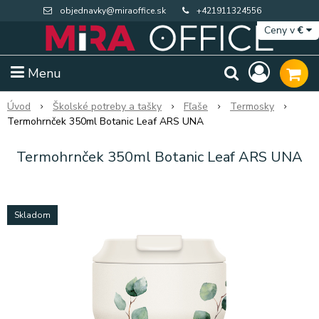
objednavky@miraoffice.sk
+421911324556
Ceny v
€
Menu
Úvod
Školské potreby a tašky
Fľaše
Termosky
Termohrnček 350ml Botanic Leaf ARS UNA
Termohrnček 350ml Botanic Leaf ARS UNA
Skladom
Extra výpredaj zásob
Výpredaj BTS