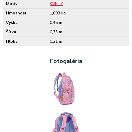
Motív
KVETY
Hmotnosť
1,003 kg
Výška
0,45 m
Šírka
0,33 m
Hĺbka
0,21 m
Fotogaléria