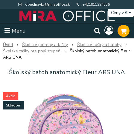
objednavky@miraoffice.sk
+421911324556
Ceny v
€
Menu
Úvod
Školské potreby a tašky
Školské tašky a batohy
Školské tašky pre prvý stupeň
Školský batoh anatomický Fleur
ARS UNA
Školský batoh anatomický Fleur ARS UNA
Akcia
Skladom
Extra výpredaj zásob
Výpredaj BTS