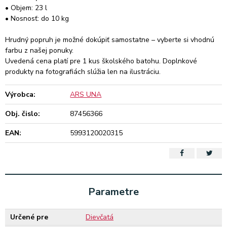
• Objem: 23 l
• Nosnosť: do 10 kg
Hrudný popruh je možné dokúpiť samostatne – vyberte si vhodnú
farbu z našej ponuky.
Uvedená cena platí pre 1 kus školského batohu. Doplnkové
produkty na fotografiách slúžia len na ilustráciu.
Výrobca:
ARS UNA
Obj. čislo:
87456366
EAN:
5993120020315
Parametre
Určené pre
Dievčatá