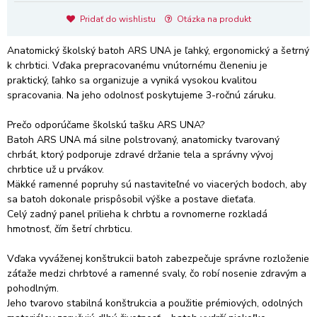
Pridať do wishlistu
Otázka na produkt
Anatomický školský batoh ARS UNA je ľahký, ergonomický a šetrný
k chrbtici. Vďaka prepracovanému vnútornému členeniu je
praktický, ľahko sa organizuje a vyniká vysokou kvalitou
spracovania. Na jeho odolnosť poskytujeme 3-ročnú záruku.
Prečo odporúčame školskú tašku ARS UNA?
Batoh ARS UNA má silne polstrovaný, anatomicky tvarovaný
chrbát, ktorý podporuje zdravé držanie tela a správny vývoj
chrbtice už u prvákov.
Mäkké ramenné popruhy sú nastaviteľné vo viacerých bodoch, aby
sa batoh dokonale prispôsobil výške a postave dieťaťa.
Celý zadný panel prilieha k chrbtu a rovnomerne rozkladá
hmotnosť, čím šetrí chrbticu.
Vďaka vyváženej konštrukcii batoh zabezpečuje správne rozloženie
záťaže medzi chrbtové a ramenné svaly, čo robí nosenie zdravým a
pohodlným.
Jeho tvarovo stabilná konštrukcia a použitie prémiových, odolných