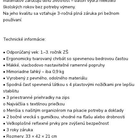
materiálov zaručujú dlhú životnosť – batoh vydrží niekoľko
školských rokov bez potreby výmeny.
Na jeho kvalitu sa vzťahuje 3-ročná plná záruka pri bežnom
používaní.
Technické informácie:
• Odporúčaný vek: 1.–3. ročník ZŠ
• Ergonomicky tvarovaný chrbát so spevnenou bedrovou časťou
• Mäkké, viacbodovo nastaviteľné ramenné popruhy
• Mimoriadne ľahký – iba 0,9 kg
• Vyrobený z pevného, odolného materiálu
• Spodná časť spevnená látkou s 4 plastovými nožičkami pre lepšiu
stabilitu
• 3 priestranné priehradky na zips
o Najväčšia s textilnou priečkou
o Menšia s našitým organizérom na písacie potreby a doklady
• 2 bočné vrecká s gumičkou, vhodné na fľašu alebo drobnosti
• Veľkoplošné reflexné prvky pre zvýšenú bezpečnosť
• 3 roky záruka
• Rozmery: 33 × 42 × 21 cm