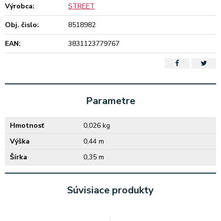
Výrobca:
STREET
Obj. čislo:
8518982
EAN:
3831123779767
Parametre
Hmotnosť
0,026 kg
Výška
0,44 m
Šírka
0,35 m
Súvisiace produkty