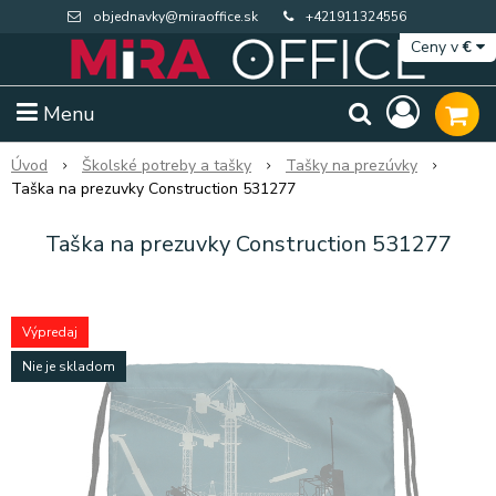
objednavky@miraoffice.sk
+421911324556
Ceny v
€
Menu
Úvod
Školské potreby a tašky
Tašky na prezúvky
Taška na prezuvky Construction 531277
Taška na prezuvky Construction 531277
Výpredaj
Nie je skladom
Extra výpredaj zásob
Výpredaj BTS