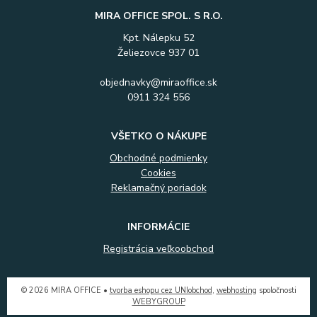
MIRA OFFICE SPOL. S R.O.
Kpt. Nálepku 52
Želiezovce 937 01
objednavky@miraoffice.sk
0911 324 556
VŠETKO O NÁKUPE
Obchodné podmienky
Cookies
Reklamačný poriadok
INFORMÁCIE
Registrácia veľkoobchod
© 2026 MIRA OFFICE •
tvorba eshopu cez UNIobchod
,
webhosting
spoločnosti
WEBYGROUP