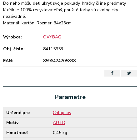
Do neho môžu deti ukryť svoje poklady, hračky či iné predmety.
Kufrík je 100% recyklovateľný, použité farby sú ekologicky
nezávadné.
Materiál: kartón. Rozmer: 34x23cm.
Výrobca:
OXYBAG
Obj. čislo:
84115953
EAN:
8596424205838
Parametre
Určené pre
Chlapcov
Motív
AUTO
Hmotnosť
0,45 kg