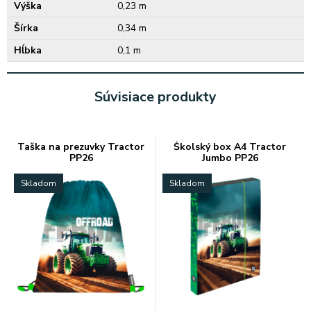
Výška
0,23 m
Šírka
0,34 m
Hĺbka
0,1 m
Súvisiace produkty
Taška na prezuvky Tractor
Školský box A4 Tractor
PP26
Jumbo PP26
Skladom
Skladom