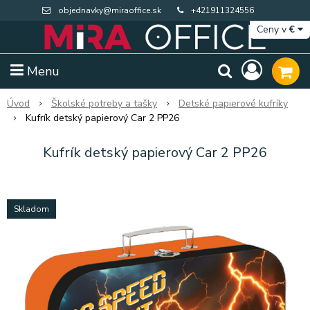
objednavky@miraoffice.sk
+421911324556
Ceny v
€
Menu
Úvod
Školské potreby a tašky
Detské papierové kufríky
Kufrík detský papierový Car 2 PP26
Kufrík detský papierový Car 2 PP26
Skladom
Extra výpredaj zásob
Výpredaj BTS