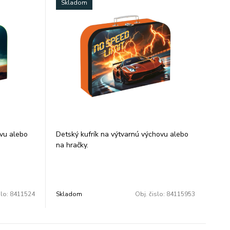
Skladom
ovu alebo
Detský kufrík na výtvarnú výchovu alebo
na hračky.
m kufríkom
Urobte radosť svojim ratolestiam kufríkom
s motívom.
oklady,
Do neho môžu deti ukryť svoje poklady,
hračky či iné predmety.
slo:
8411524
Skladom
Obj. čislo:
84115953
oužité
Kufrík je 100% recyklovateľný, použité
farby sú ekologicky nezávadné.
cm.
Materiál: kartón. Rozmer: 34x23cm.