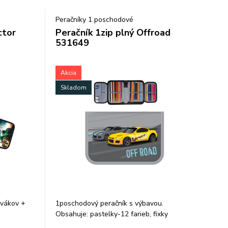
Peračníky 1 poschodové
ctor
Peračník 1zip plný Offroad
531649
Akcia
Skladom
rvákov +
1poschodový peračník s výbavou.
Obsahuje: pastelky-12 farieb, fixky
-12farieb, grafitová ceruzka HB, pero,