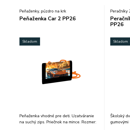
Peňaženky, púzdro na krk
Peračníky
Peňaženka Car 2 PP26
Perační
PP26
Skladom
Skladom
Peňaženka vhodné pre deti. Uzatváranie
Školský dv
na suchý zips. Priečnok na mince. Rozmer:
gumovými ú
12,5x9,5cm.
gumu a pre