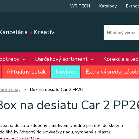
WRITECH
Katalógy
E-sho
Kancelária
•
Kreatív
 potreby
Darčekový sortiment
Korekcia a le
Aktuálny Leták
Novinky
Extra výpredaj zásob
nické sady
Box na desiatu Car 2 PP26
Box na desiatu Car 2 PP2
Box na desiatu zdobený s motívom, vhodné pre deti do školy a
do škôlky. Vhodný do umývačky riadu, vyrobený z plastu.
Rozmer: 12x7x18 cm.