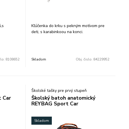
ruhy,
postave
k ramenám
ť.
5,s
Kľúčenka do krku s pekným motívom pre
ríjemného
deti, s karabinkoou na konci.
 tvarom
ie. Dieťa
otí.
eflexnými
nie
slo:
8108652
Skladom
Obj. čislo:
84229952
školskej
m sa
é potreby
Školské tašky pre prvý stupeň
ch batohu
t Car
Školský batoh anatomický
tie. Dno
REYBAG Sport Car
chráni tým
aním.
27L.
Skladom