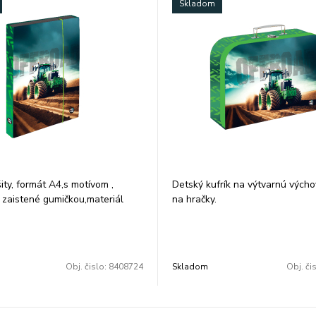
Skladom
ity, formát A4,s motívom ,
Detský kufrík na výtvarnú vých
 zaistené gumičkou,materiál
na hračky.
n.
Urobte radosť svojim ratolestia
3x33x4 cm
s motívom.
Do neho môžu deti ukryť svoje p
hračky či iné predmety.
Obj. čislo:
8408724
Skladom
Obj. či
Kufrík je 100% recyklovateľný, p
farby sú ekologicky nezávadné.
Materiál: kartón. Rozmer: 34x23