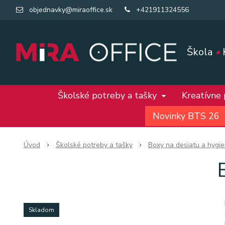
objednavky@miraoffice.sk
+421911324556
Škola
•
Školské potreby a tašky
Kreatívne
Novinky BTS 26
Úvod
Školské potreby a tašky
Boxy na desiatu a hygie
Skladom