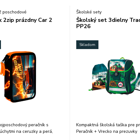
 2 poschodové
Školské sety
k 2zip prázdny Car 2
Školský set 3dielny Tra
PP26
Skladom
ojposchodový peračník s
Kompaktná školská taška pre p
chytmi na ceruzky a perá,
Peračník + Vrecko na prezuvky
pážkou s priehľadnou fóliou a