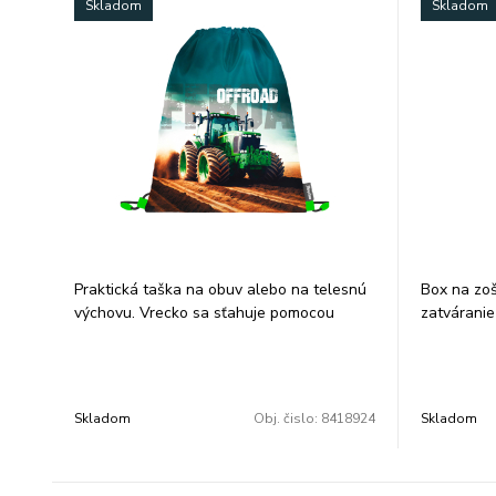
Skladom
Skladom
Praktická taška na obuv alebo na telesnú
Box na zoš
výchovu. Vrecko sa sťahuje pomocou
zatváranie
šnúrok, ktoré vedú cez celú zadnú časť a
tvrdý karto
dá sa nosiť na chrbte alebo na ramene.
Rozmer: 2
-Je vhodné na prezuvky alebo aj na
oblečenie na telesnú výchovu alebo na
Skladom
Obj. čislo:
8418924
Skladom
každodenné nosenie.
-Rozmer: 37cmx30cm.