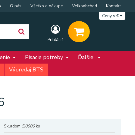
p
O nás
Všetko o nákupe
Veľkoobchod
Kontakt
Ceny v
€
Prihlásiť
penie
Písacie potreby
Ďalšie
Výpredaj BTS
6
Skladom
5.0000
ks