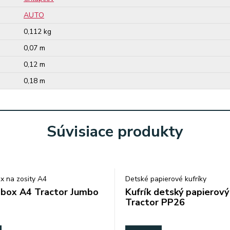
AUTO
0,112 kg
0,07 m
0,12 m
0,18 m
Súvisiace produkty
x na zosity A4
Detské papierové kufríky
 box A4 Tractor Jumbo
Kufrík detský papierový
Tractor PP26