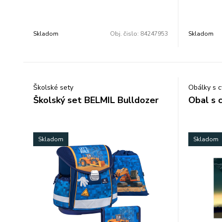
rozvrhom h
prázdny.R
Skladom
Obj. čislo:
84247953
Skladom
Školské sety
Obálky s 
Školský set BELMIL Bulldozer
Obal s 
Skladom
Skladom