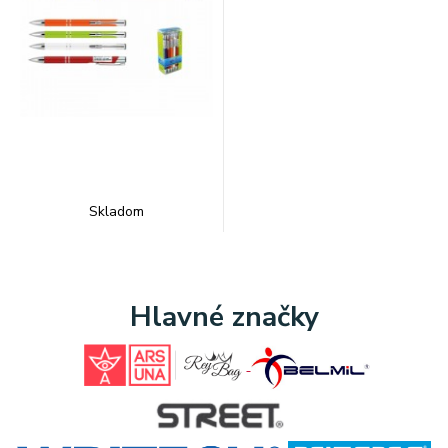
Skladom
Hlavné značky