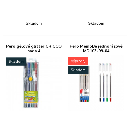
Skladom
Skladom
Pero gélové glitter CRICCO
Pero MemoBe jednorázové
sada 4
MD103-99-04
Výpredaj
Skladom
Skladom