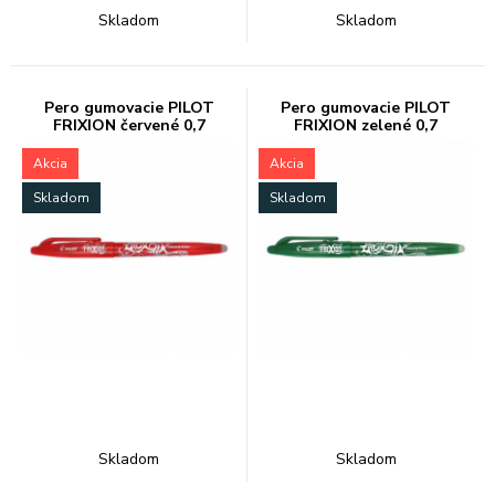
Skladom
Skladom
Pero gumovacie PILOT
Pero gumovacie PILOT
FRIXION červené 0,7
FRIXION zelené 0,7
Akcia
Akcia
Skladom
Skladom
Skladom
Skladom