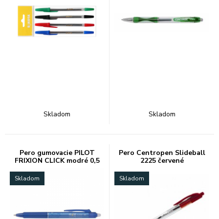
Skladom
Skladom
Pero gumovacie PILOT
Pero Centropen Slideball
FRIXION CLICK modré 0,5
2225 červené
Skladom
Skladom