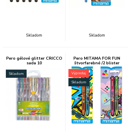
Skladom
Skladom
Pero gélové glitter CRICCO
Pero MITAMA FOR FUN
sada 10
štvorfarebné /2 blister
Výpredaj
Skladom
Skladom