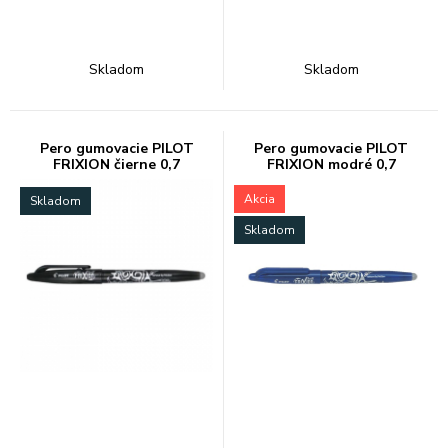
Skladom
Skladom
Pero gumovacie PILOT
Pero gumovacie PILOT
FRIXION čierne 0,7
FRIXION modré 0,7
Akcia
Skladom
Skladom