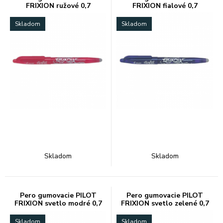
FRIXION ružové 0,7
FRIXION fialové 0,7
Skladom
Skladom
Skladom
Skladom
Pero gumovacie PILOT
Pero gumovacie PILOT
FRIXION svetlo modré 0,7
FRIXION svetlo zelené 0,7
Skladom
Skladom