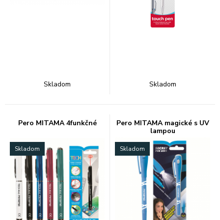
Skladom
Skladom
Pero MITAMA 4funkčné
Pero MITAMA magické s UV
lampou
Skladom
Skladom