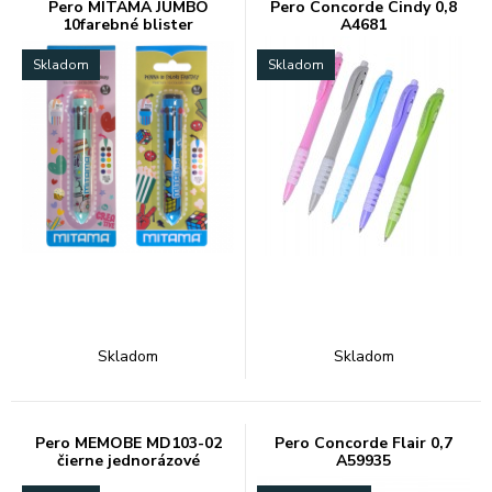
Pero MITAMA JUMBO
Pero Concorde Cindy 0,8
10farebné blister
A4681
Skladom
Skladom
Skladom
Skladom
Pero MEMOBE MD103-02
Pero Concorde Flair 0,7
čierne jednorázové
A59935