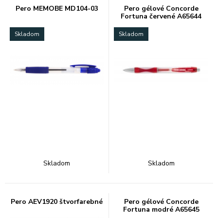
Pero MEMOBE MD104-03
Pero gélové Concorde
Fortuna červené A65644
Skladom
Skladom
Skladom
Skladom
Pero AEV1920 štvorfarebné
Pero gélové Concorde
Fortuna modré A65645