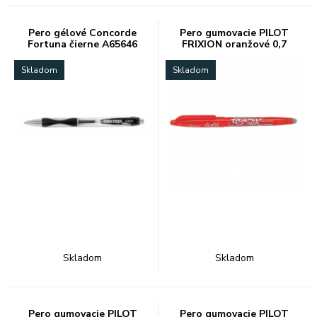
Pero gélové Concorde
Pero gumovacie PILOT
Fortuna čierne A65646
FRIXION oranžové 0,7
Skladom
Skladom
Skladom
Skladom
Pero gumovacie PILOT
Pero gumovacie PILOT