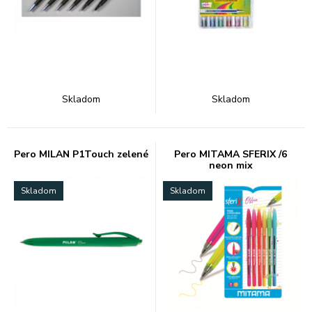
Skladom
Skladom
Pero MILAN P1Touch zelené
Pero MITAMA SFERIX /6
neon mix
Skladom
Skladom