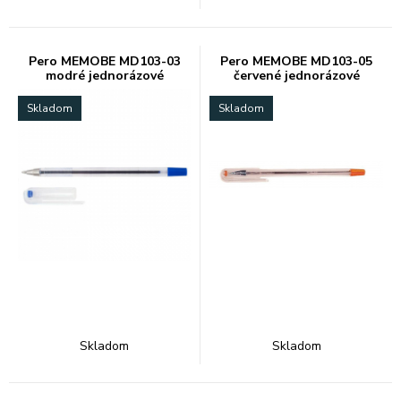
Pero MEMOBE MD103-03
Pero MEMOBE MD103-05
modré jednorázové
červené jednorázové
Skladom
Skladom
Skladom
Skladom