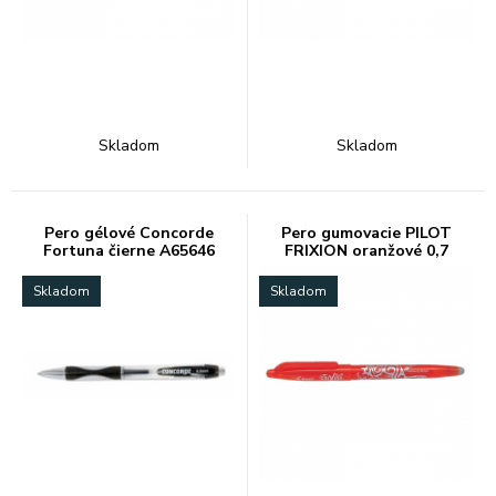
Skladom
Skladom
Pero gélové Concorde
Pero gumovacie PILOT
Fortuna čierne A65646
FRIXION oranžové 0,7
Skladom
Skladom