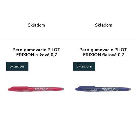
Skladom
Skladom
Pero gumovacie PILOT
Pero gumovacie PILOT
FRIXION ružové 0,7
FRIXION fialové 0,7
Skladom
Skladom