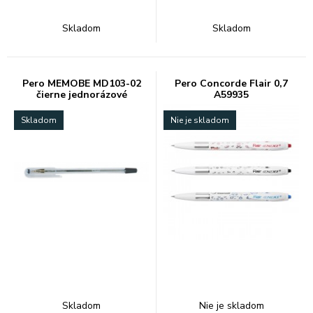
Skladom
Skladom
Pero MEMOBE MD103-02
Pero Concorde Flair 0,7
čierne jednorázové
A59935
Skladom
Nie je skladom
Skladom
Nie je skladom