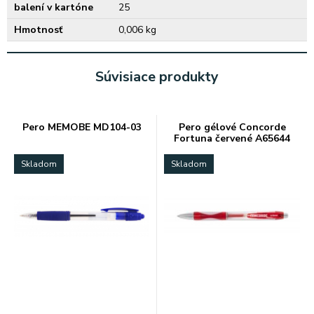
balení v kartóne
25
Hmotnosť
0,006 kg
Súvisiace produkty
Pero MEMOBE MD104-03
Pero gélové Concorde
Fortuna červené A65644
Skladom
Skladom