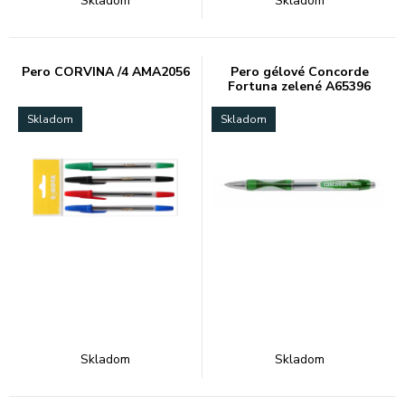
Skladom
Skladom
Pero CORVINA /4 AMA2056
Pero gélové Concorde
Fortuna zelené A65396
Skladom
Skladom
Skladom
Skladom