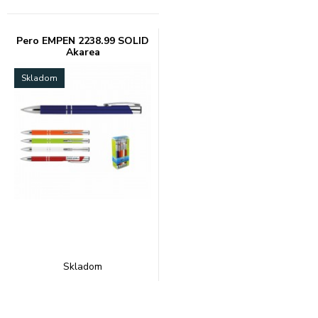
Pero EMPEN 2238.99 SOLID
Akarea
Skladom
Skladom