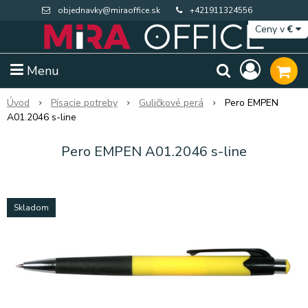
objednavky@miraoffice.sk
+421911324556
Ceny v
€
Menu
Úvod
Písacie potreby
Guličkové perá
Pero EMPEN
A01.2046 s-line
Pero EMPEN A01.2046 s-line
Skladom
Extra výpredaj zásob
Výpredaj BTS