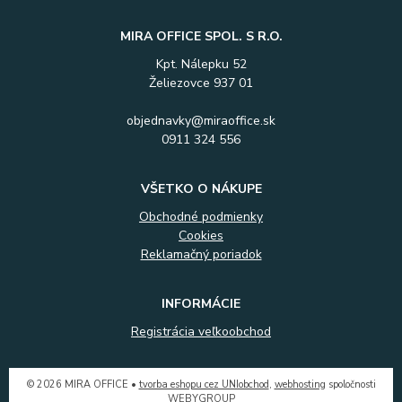
MIRA OFFICE SPOL. S R.O.
Kpt. Nálepku 52
Želiezovce 937 01
objednavky@miraoffice.sk
0911 324 556
VŠETKO O NÁKUPE
Obchodné podmienky
Cookies
Reklamačný poriadok
INFORMÁCIE
Registrácia veľkoobchod
© 2026 MIRA OFFICE •
tvorba eshopu cez UNIobchod
,
webhosting
spoločnosti
WEBYGROUP