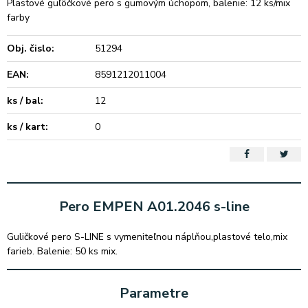
Plastové guľôčkové pero s gumovým úchopom, balenie: 12 ks/mix
farby
Obj. čislo:
51294
EAN:
8591212011004
ks / bal:
12
ks / kart:
0
Pero EMPEN A01.2046 s-line
Guličkové pero S-LINE s vymeniteľnou náplňou,plastové telo,mix
farieb. Balenie: 50 ks mix.
Parametre