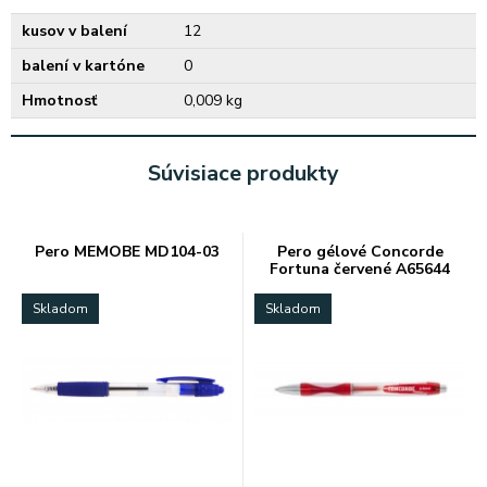
kusov v balení
12
balení v kartóne
0
Hmotnosť
0,009 kg
Súvisiace produkty
Pero MEMOBE MD104-03
Pero gélové Concorde
Fortuna červené A65644
Skladom
Skladom