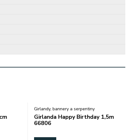
Girlandy, bannery a serpentiny
7cm
Girlanda Happy Birthday 1,5m
66806