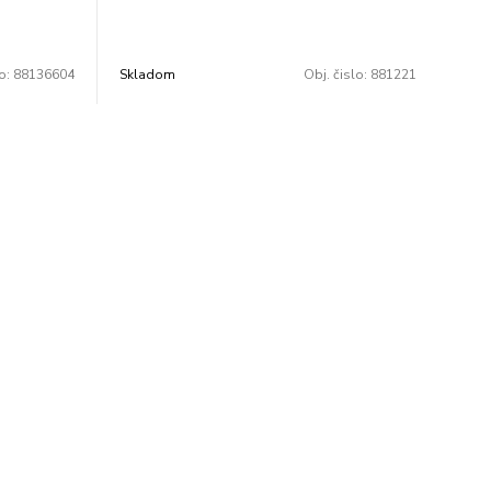
lo:
88136604
Skladom
Obj. čislo:
881221