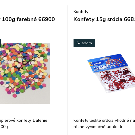
Konfety
 100g farebné 66900
Konfety 15g srdcia 668
Skladom
pierové konfety. Balenie
Konfety lesklé srdcia vhodné na
100g.
rôzne výnimočné udalosti.