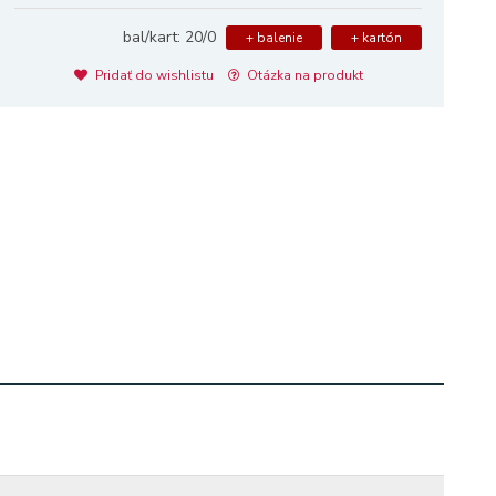
bal/kart: 20/0
+ balenie
+ kartón
Pridať do wishlistu
Otázka na produkt