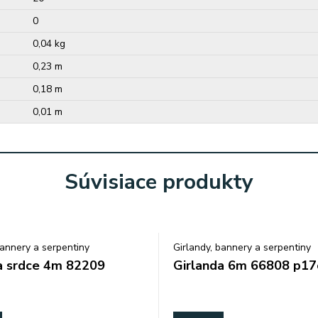
0
0,04 kg
0,23 m
0,18 m
0,01 m
Súvisiace produkty
bannery a serpentiny
Girlandy, bannery a serpentiny
a srdce 4m 82209
Girlanda 6m 66808 p1