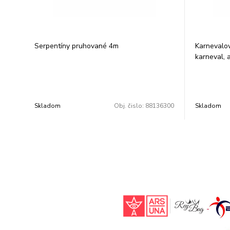
Serpentíny pruhované 4m
Karnevalov
karneval, 
svoju univ
všetkým p
Skladom
Obj. čislo:
88136300
Skladom