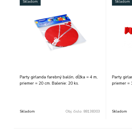
Skladom
Skladom
Party girlanda farebný balón, dĺžka = 4 m,
Party girl
priemer = 20 cm. Balenie: 20 ks.
priemer = 
Skladom
Obj. čislo:
88138303
Skladom