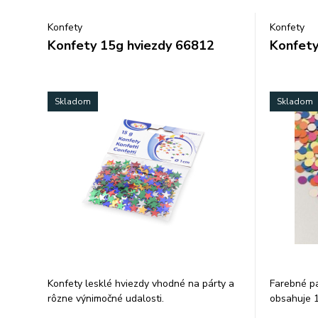
Konfety
Konfety
Konfety 15g hviezdy 66812
Konfety
Skladom
Skladom
Konfety lesklé hviezdy vhodné na párty a
Farebné pa
rôzne výnimočné udalosti.
obsahuje 