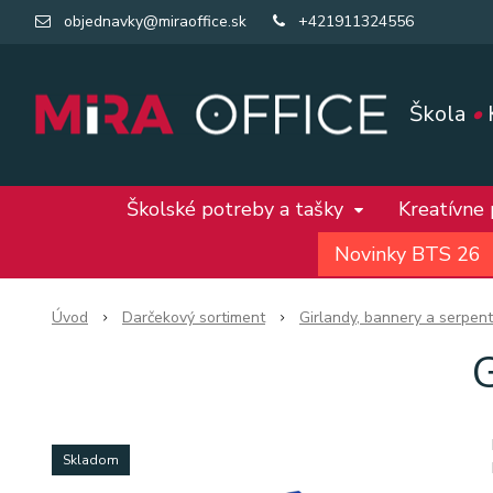
objednavky@miraoffice.sk
+421911324556
Škola
•
Školské potreby a tašky
Kreatívne
Novinky BTS 26
Úvod
Darčekový sortiment
Girlandy, bannery a serpent
Skladom