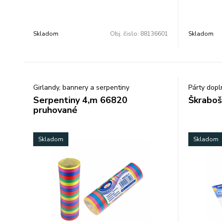
Skladom
Obj. čislo:
88136601
Skladom
Girlandy, bannery a serpentiny
Párty dopl
Serpentiny 4,m 66820
Škraboš
pruhované
Skladom
Skladom