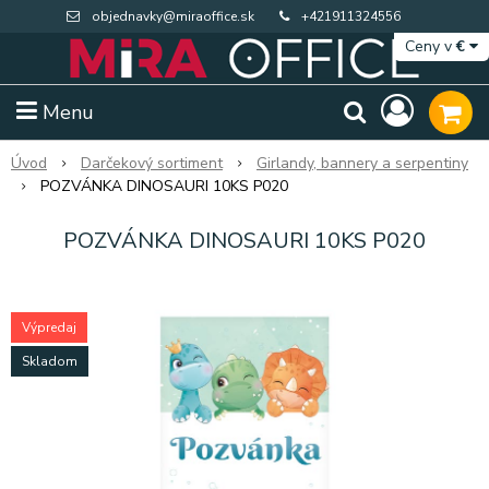
objednavky@miraoffice.sk
+421911324556
Ceny v
€
Menu
Úvod
Darčekový sortiment
Girlandy, bannery a serpentiny
POZVÁNKA DINOSAURI 10KS P020
POZVÁNKA DINOSAURI 10KS P020
Výpredaj
Skladom
Extra výpredaj zásob
Výpredaj BTS