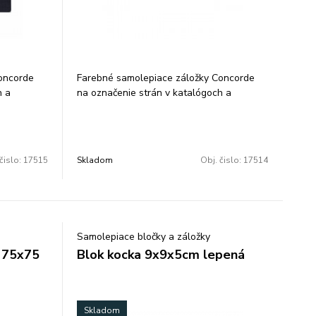
oncorde
Farebné samolepiace záložky Concorde
h a
na označenie strán v katalógoch a
pka.
spisoch. Neónové farby. Tvar šípka.
lenie: 48
Popisovateľný plast, 5 farieb Balenie: 36
ks. 6x20 listov
čislo:
17515
Skladom
Obj. čislo:
17514
Samolepiace bločky a záložky
 75x75
Blok kocka 9x9x5cm lepená
Skladom