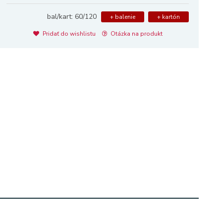
bal/kart: 60/120
+ balenie
+ kartón
Pridať do wishlistu
Otázka na produkt