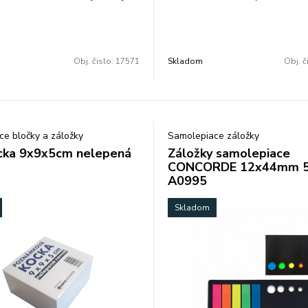
používané samolepiace bločky -
na označovanie alebo zvýrazňov
 báze vody bez chemických
a textov - lepidlo na báze vody
el - opakované odstránenie a
chemických rozpúšťadiel - z vy
bez zanechania zvyškov lepidla
kvalitnej PET-fólie a papiera -
Obj. čislo:
17571
Skladom
Obj. č
o fólii opatrenej trhacou páskou
odstránenie a nalepenie bez z
dstránenie fólie
zvyškov lepidla - praktický záso
záložky z priehľadnej PET fólie 
popisovateľné - obal s euro-zá
e bločky a záložky
Samolepiace záložky
cka 9x9x5cm nelepená
Záložky samolepiace
CONCORDE 12x44mm 5
A0995
Skladom