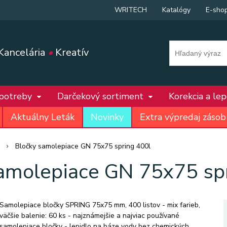
WRITECH
Katalógy
E-sho
Kancelária
•
Kreatív
 potreby
Darčekový sortiment
Korekcia a le
Aktuálny Leták
Novinky
Extra výpredaj zásob
Bločky samolepiace GN 75x75 spring 400l
amolepiace GN 75x75 sp
Samolepiace bločky SPRING 75x75 mm, 400 listov - mix farieb,
väčšie balenie: 60 ks - najznámejšie a najviac používané
samolepiace bločky - lepidlo na báze vody bez chemických