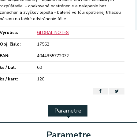
rozpúšťadiel - opakované odstránenie a nalepenie bez
zanechania zvyškov lepidla - balené vo fólii opatrenej trhacou
páskou na ľahké odstránenie fólie
Výrobca:
GLOBAL NOTES
Obj. čislo:
17562
EAN:
4044355772072
ks / bal:
60
ks / kart:
120
Parametre
Parametre