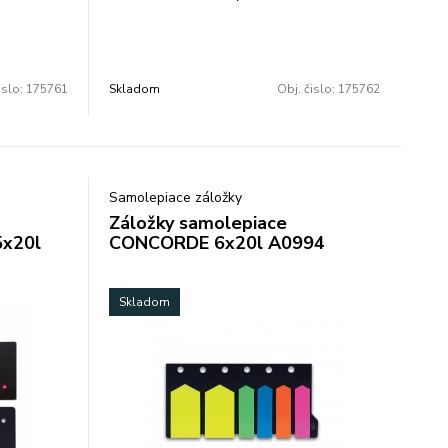
anie strán
väčšie balenie: 12 ks - na označovanie
 bez
alebo zvýrazňovanie strán a textov -
soko
lepidlo na báze vody bez chemických
 opakované
rozpúšťadiel - z vysoko kvalitnej PET-fólie
islo:
175761
Skladom
Obj. čislo:
175762
anechania
a papiera - opakované odstránenie a
bník na Z-
nalepenie bez zanechania zvyškov lepidla
-
- praktický zásobník na Z-záložky z
vesom
priehľadnej PET fólie - popisovateľné -
obal s euro-závesom
Samolepiace záložky
Záložky samolepiace
x20l
CONCORDE 6x20l A0994
Skladom