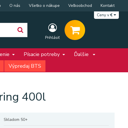
p
O nás
Všetko o nákupe
Veľkoobchod
Kontakt
Ceny v
€
Prihlásiť
penie
Písacie potreby
Ďalšie
Výpredaj BTS
ring 400l
Skladom 50+