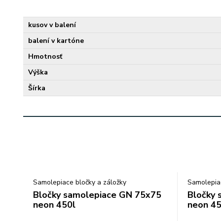
kusov v balení
balení v kartóne
Hmotnosť
Výška
Šírka
Samolepiace bločky a záložky
Samolepiac
Bločky samolepiace GN 75x75
Bločky 
neon 450l
neon 45