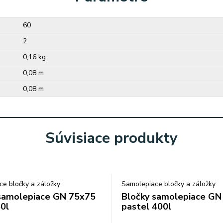
60
2
0,16 kg
0,08 m
0,08 m
Súvisiace produkty
e bločky a záložky
Samolepiace bločky a záložky
samolepiace GN 75x75
Bločky samolepiace GN
0l
pastel 400l