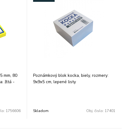
5 mm, 80
Poznámkový blok kocka, biely, rozmery:
a: žltá -
9x9x5 cm, lepené listy
é
a báze vody
 opakované
anechania
slo:
1756606
Skladom
Obj. čislo:
17401
i opatrenej
nenie fólie