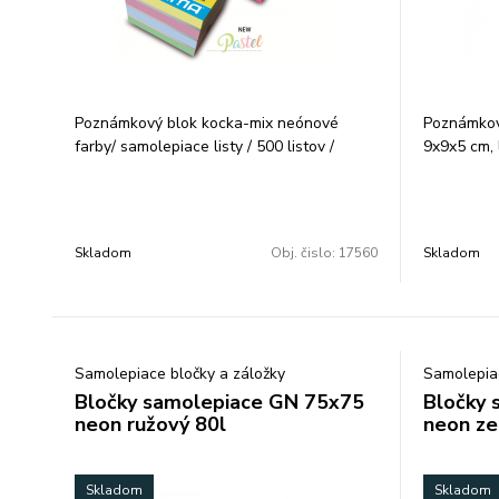
Poznámkový blok kocka-mix neónové
Poznámkový
farby/ samolepiace listy / 500 listov /
9x9x5 cm, 
rozmery: 7,5 x 7,5 cm. Počet ks v balení: 24
Skladom
Obj. čislo:
17560
Skladom
Samolepiace bločky a záložky
Samolepiac
Bločky samolepiace GN 75x75
Bločky 
neon ružový 80l
neon ze
Skladom
Skladom