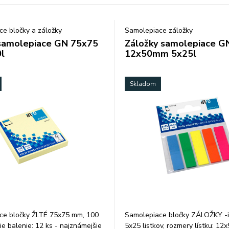
e bločky a záložky
Samolepiace záložky
samolepiace GN 75x75
Záložky samolepiace G
l
12x50mm 5x25l
Skladom
ce bločky ŽLTÉ 75x75 mm, 100
Samolepiace bločky ZÁLOŽKY -i
šie balenie: 12 ks - najznámejšie
5x25 listkov, rozmery lístku: 12