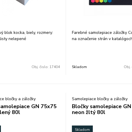
 blok kocka, biely, rozmery:
Farebné samolepiace záložky C
listy nelepené
na označenie strán v katalógoc
spisoch. Neónové farby. Tvar ší
Popisovateľný plast, 5 farieb Ba
ks. 5x20 listov
Obj. čislo:
17404
Skladom
Obj. 
e bločky a záložky
Samolepiace bločky a záložky
samolepiace GN 75x75
Bločky samolepiace GN
lený 80l
neon žltý 80l
Skladom