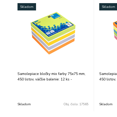
Skladom
Skladom
Samolepiace bločky mix farby 75x75 mm,
Samolepiac
450 listov, väčšie balenie: 12 ks -
450 listov,
najznámejšie a najviac používané
najznámejš
samolepiace bločky - lepidlo na báze vody
samolepiac
bez chemických rozpúšťadiel - opakované
bez chemic
odstránenie a nalepenie bez zanechania
odstráneni
Skladom
Obj. čislo:
17565
Skladom
zvyškov lepidla - balené vo fólii opatrenej
zvyškov lep
trhacou páskou na ľahké odstránenie fólie
trhacou pá