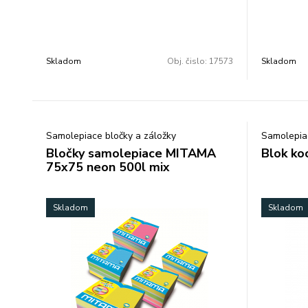
3x100 listov - najznámejšie a najviac
a najviac 
používané samolepiace bločky - lepidlo na
lepidlo na
báze vody bez chemických rozpúšťadiel -
rozpúšťadi
opakované odstránenie a nalepenie bez
nalepenie 
Skladom
Obj. čislo:
17573
Skladom
zanechania zvyškov lepidla - balené vo
- balené v
fólii opatrenej trhacou páskou na ľahké
na ľahké o
odstránenie fólie
Samolepiace bločky a záložky
Samolepiac
Bločky samolepiace MITAMA
Blok ko
75x75 neon 500l mix
Skladom
Skladom