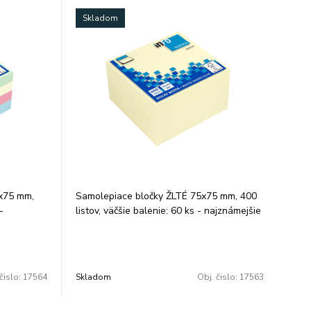
Skladom
x75 mm,
Samolepiace bločky ŽLTÉ 75x75 mm, 400
-
listov, väčšie balenie: 60 ks - najznámejšie
é
a najviac používané samolepiace bločky -
a báze vody
lepidlo na báze vody bez chemických
 opakované
rozpúšťadiel - opakované odstránenie a
anechania
nalepenie bez zanechania zvyškov lepidla
čislo:
17564
Skladom
Obj. čislo:
17563
i opatrenej
- balené vo fólii opatrenej trhacou páskou
nenie fólie
na ľahké odstránenie fólie