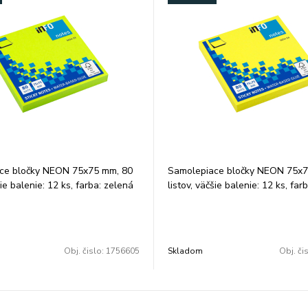
ce bločky NEON 75x75 mm, 80
Samolepiace bločky NEON 75x7
šie balenie: 12 ks, farba: zelená
listov, väčšie balenie: 12 ks, farb
jšie a najviac používané
najznámejšie a najviac používan
e bločky - lepidlo na báze vody
samolepiace bločky - lepidlo n
kých rozpúšťadiel - opakované
bez chemických rozpúšťadiel -
e a nalepenie bez zanechania
odstránenie a nalepenie bez z
Obj. čislo:
1756605
Skladom
Obj. či
idla - balené vo fólii opatrenej
zvyškov lepidla - balené vo fóli
skou na ľahké odstránenie fólie
trhacou páskou na ľahké odstrá