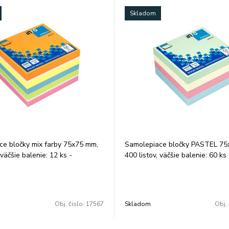
Skladom
e bločky mix farby 75x75 mm,
Samolepiace bločky PASTEL 75
 väčšie balenie: 12 ks -
400 listov, väčšie balenie: 60 ks 
ie a najviac používané
najznámejšie a najviac používan
e bločky - lepidlo na báze vody
samolepiace bločky - lepidlo n
kých rozpúšťadiel - opakované
bez chemických rozpúšťadiel -
e a nalepenie bez zanechania
odstránenie a nalepenie bez z
Obj. čislo:
17567
Skladom
Obj. 
idla - balené vo fólii opatrenej
zvyškov lepidla - balené vo fóli
skou na ľahké odstránenie fólie
trhacou páskou na ľahké odstrá