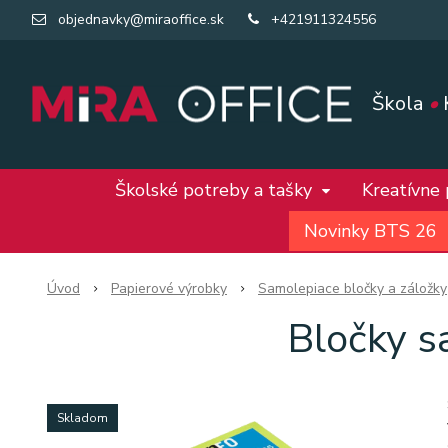
objednavky@miraoffice.sk
+421911324556
Škola
•
Školské potreby a tašky
Kreatívne
Novinky BTS 26
Úvod
Papierové výrobky
Samolepiace bločky a záložky
Bločky s
Skladom