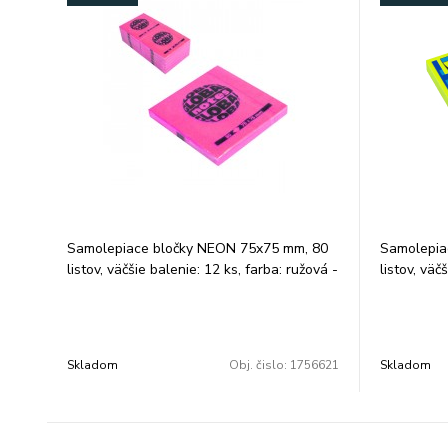
Samolepiace bločky NEON 75x75 mm, 80
Samolepia
listov, väčšie balenie: 12 ks, farba: ružová -
listov, väč
najznámejšie a najviac používané
- najznáme
samolepiace bločky - lepidlo na báze vody
samolepiac
bez chemických rozpúšťadiel - opakované
bez chemic
odstránenie a nalepenie bez zanechania
odstráneni
Skladom
Obj. čislo:
1756621
Skladom
zvyškov lepidla - balené vo fólii opatrenej
zvyškov lep
trhacou páskou na ľahké odstránenie fólie
trhacou pá