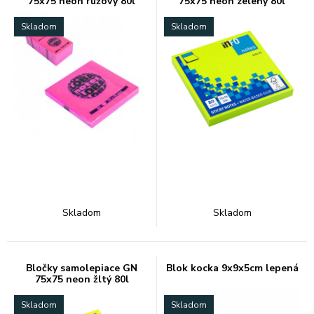
75x75 neon ružový 80l
75x75 neon zelený 80l
Skladom
Skladom
Skladom
Skladom
Bločky samolepiace GN
Blok kocka 9x9x5cm lepená
75x75 neon žltý 80l
Skladom
Skladom