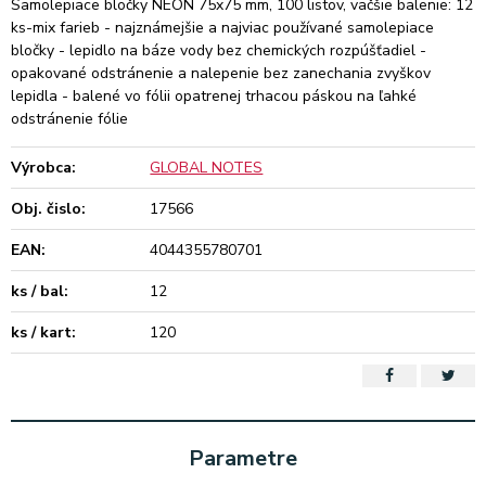
Samolepiace bločky NEON 75x75 mm, 100 listov, väčšie balenie: 12
ks-mix farieb - najznámejšie a najviac používané samolepiace
bločky - lepidlo na báze vody bez chemických rozpúšťadiel -
opakované odstránenie a nalepenie bez zanechania zvyškov
lepidla - balené vo fólii opatrenej trhacou páskou na ľahké
odstránenie fólie
Výrobca:
GLOBAL NOTES
Obj. čislo:
17566
EAN:
4044355780701
ks / bal:
12
ks / kart:
120
Parametre