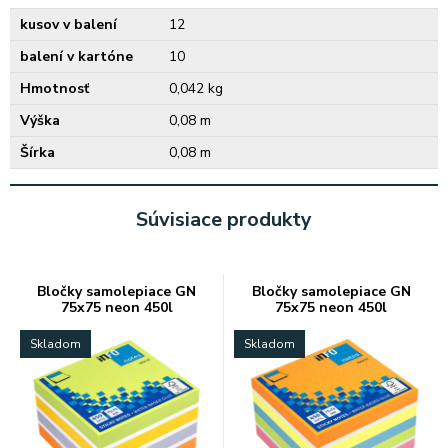
kusov v balení
12
balení v kartóne
10
Hmotnosť
0,042 kg
Výška
0,08 m
Šírka
0,08 m
Súvisiace produkty
Bločky samolepiace GN
Bločky samolepiace GN
75x75 neon 450l
75x75 neon 450l
Skladom
Skladom