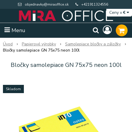
objednavky@miraoffice.sk
+421911324556
Ceny v
€
Menu
Úvod
Papierové výrobky
Samolepiace bločky a záložky
Bločky samolepiace GN 75x75 neon 100l
Bločky samolepiace GN 75x75 neon 100l
Skladom
Extra výpredaj zásob
Výpredaj BTS