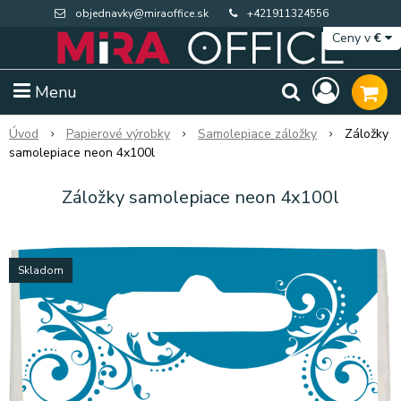
objednavky@miraoffice.sk
+421911324556
Ceny v
€
Menu
Úvod
Papierové výrobky
Samolepiace záložky
Záložky
samolepiace neon 4x100l
Záložky samolepiace neon 4x100l
Skladom
Extra výpredaj zásob
Výpredaj BTS