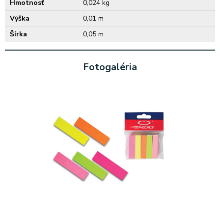
Hmotnosť
0,024 kg
Výška
0,01 m
Šírka
0,05 m
Fotogaléria