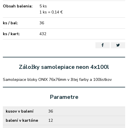
Obsah balenia:
5 ks
1 ks = 0,14 €
ks / bal:
36
ks / kart:
432
Záložky samolepiace neon 4x100l
Samolepiace bloky ONIX 76x76mm v žltej farby a 100listkov
Parametre
kusov v balení
36
balení v kartóne
12