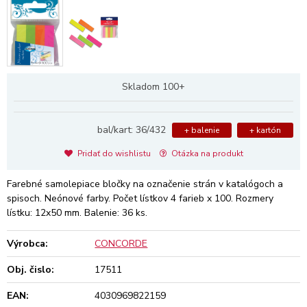
Skladom 100+
bal/kart: 36/432
+ balenie
+ kartón
Pridať do wishlistu
Otázka na produkt
Farebné samolepiace bločky na označenie strán v katalógoch a
spisoch. Neónové farby. Počet lístkov 4 farieb x 100. Rozmery
lístku: 12x50 mm. Balenie: 36 ks.
Výrobca:
CONCORDE
Obj. čislo:
17511
EAN:
4030969822159