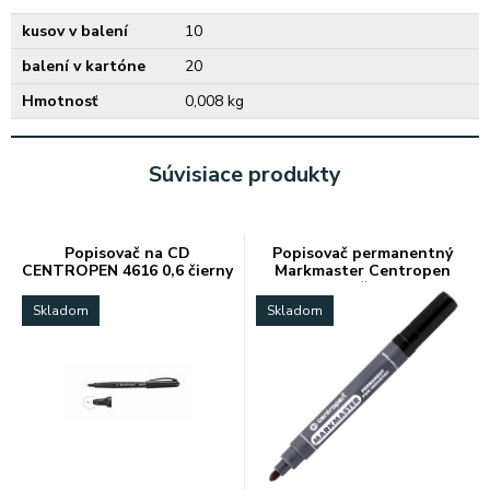
kusov v balení
10
balení v kartóne
20
Hmotnosť
0,008 kg
Súvisiace produkty
Popisovač na CD
Popisovač permanentný
CENTROPEN 4616 0,6 čierny
Markmaster Centropen
8599 čierny
Skladom
Skladom