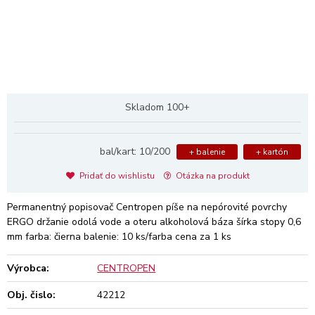
Skladom 100+
bal/kart: 10/200
+ balenie
+ kartón
Pridať do wishlistu
Otázka na produkt
Permanentný popisovač Centropen píše na nepórovité povrchy
ERGO držanie odolá vode a oteru alkoholová báza šírka stopy 0,6
mm farba: čierna balenie: 10 ks/farba cena za 1 ks
Výrobca:
CENTROPEN
Obj. čislo:
42212