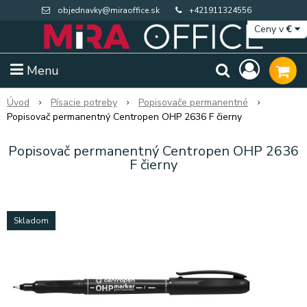
objednavky@miraoffice.sk
+421911324556
Ceny v
€
Menu
Úvod
Písacie potreby
Popisovače permanentné
Popisovač permanentný Centropen OHP 2636 F čierny
Popisovač permanentný Centropen OHP 2636
F čierny
Skladom
Extra výpredaj zásob
Výpredaj BTS