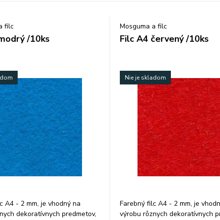
 filc
Mosguma a filc
 modrý /10ks
Filc A4 červený /10ks
ladom
Nie je skladom
lc A4 - 2 mm, je vhodný na
Farebný filc A4 - 2 mm, je vhod
nych dekoratívnych predmetov,
výrobu rôznych dekoratívnych p