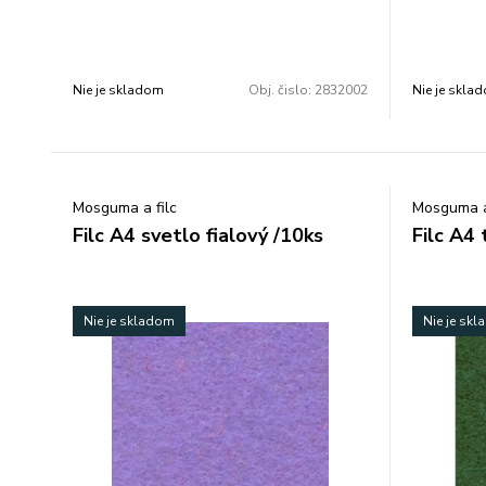
tašiek, peňaženiek a pod. Farba: biela.
tašiek, peň
Rozmer: 210 × 297 mm. V balení je 10 ks.
Rozmer: 21
Cena za 1 balenie.
Cena za 1 
Nie je skladom
Obj. čislo:
2832002
Nie je skla
Mosguma a filc
Mosguma a
Filc A4 svetlo fialový /10ks
Filc A4
Nie je skladom
Nie je sk