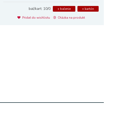
bal/kart: 10/0
+ balenie
+ kartón
Pridať do wishlistu
Otázka na produkt