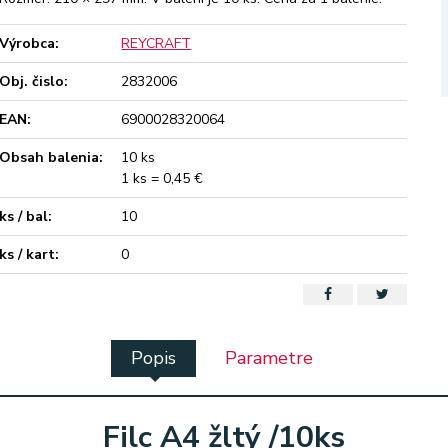
Výrobca:
REYCRAFT
Obj. čislo:
2832006
EAN:
6900028320064
Obsah balenia:
10 ks
1 ks = 0,45 €
ks / bal:
10
ks / kart:
0
Popis
Parametre
Filc A4 žltý /10ks