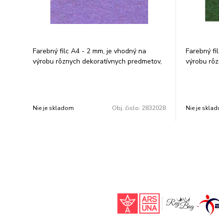
Farebný filc A4 - 2 mm, je vhodný na
Farebný fi
výrobu rôznych dekoratívnych predmetov,
výrobu rôz
tašiek, peňaženiek a pod. Farba: biela.
tašiek, peň
Rozmer: 210 × 297 mm. V balení je 10 ks.
Rozmer: 21
Cena za 1 balenie.
Cena za 1 
Nie je skladom
Obj. čislo:
2832028
Nie je skla