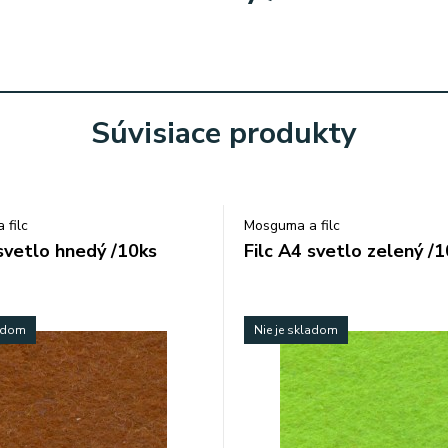
Súvisiace produkty
 filc
Mosguma a filc
 svetlo hnedý /10ks
Filc A4 svetlo zelený /
ladom
Nie je skladom