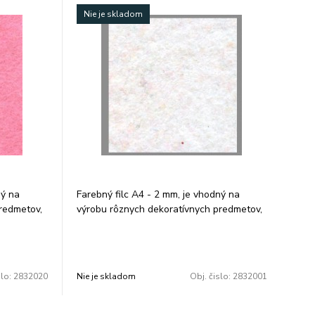
Nie je skladom
ný na
Farebný filc A4 - 2 mm, je vhodný na
redmetov,
výrobu rôznych dekoratívnych predmetov,
biela.
tašiek, peňaženiek a pod. Farba: biela.
je 10 ks.
Rozmer: 210 × 297 mm. V balení je 10 ks.
Cena za 1 balenie.
slo:
2832020
Nie je skladom
Obj. čislo:
2832001