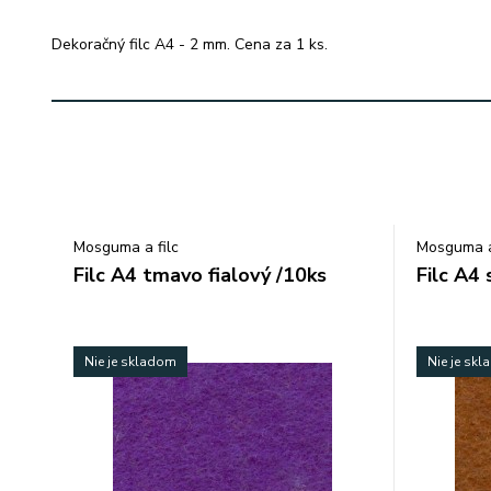
Dekoračný filc A4 - 2 mm. Cena za 1 ks.
Mosguma a filc
Mosguma a
Filc A4 tmavo fialový /10ks
Filc A4
Nie je skladom
Nie je sk