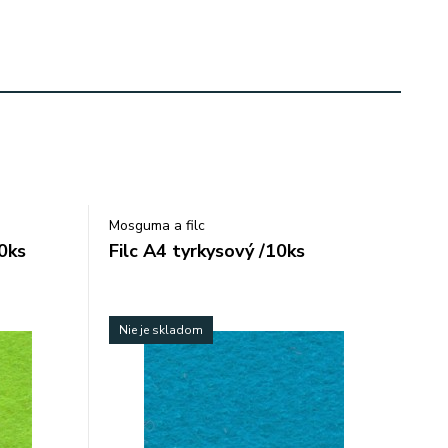
Mosguma a filc
10ks
Filc A4 tyrkysový /10ks
Nie je skladom