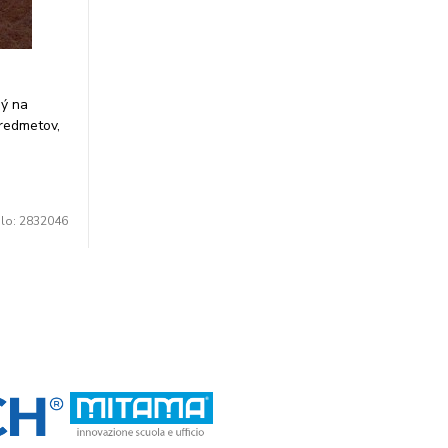
ný na
redmetov,
biela.
je 10 ks.
slo:
2832046