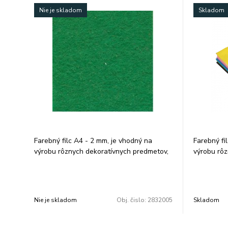
Nie je skladom
Skladom
Farebný filc A4 - 2 mm, je vhodný na
Farebný fi
výrobu rôznych dekoratívnych predmetov,
výrobu rôz
tašiek, peňaženiek a pod. Farba: biela.
tašiek, pe
Rozmer: 210 × 297 mm. V balení je 10 ks.
mix farieb.
Cena za 1 balenie.
Nie je skladom
Obj. čislo:
2832005
Skladom