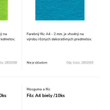
ný na
Farebný filc A4 - 2 mm, je vhodný na
redmetov,
výrobu rôznych dekoratívnych predmetov,
biela.
tašiek, peňaženiek a pod. Farba: biela.
je 10 ks.
Rozmer: 210 × 297 mm. V balení je 10 ks.
Cena za 1 balenie.
slo:
2832038
Nie je skladom
Obj. čislo:
2832033
Mosguma a filc
10ks
Filc A4 biely /10ks