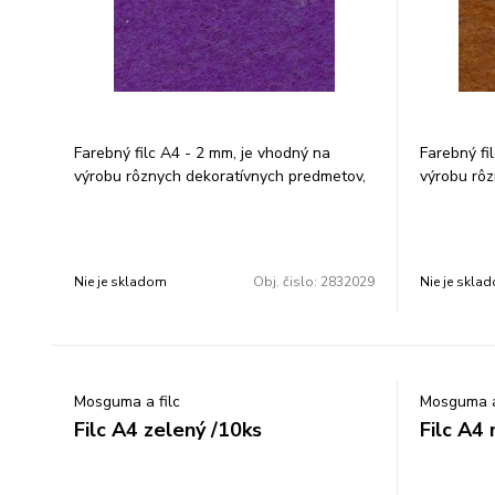
Farebný filc A4 - 2 mm, je vhodný na
Farebný fi
výrobu rôznych dekoratívnych predmetov,
výrobu rôz
tašiek, peňaženiek a pod. Farba: biela.
tašiek, peň
Rozmer: 210 × 297 mm. V balení je 10 ks.
Rozmer: 21
Cena za 1 balenie.
Cena za 1 
Nie je skladom
Obj. čislo:
2832029
Nie je skla
Mosguma a filc
Mosguma a
Filc A4 zelený /10ks
Filc A4 