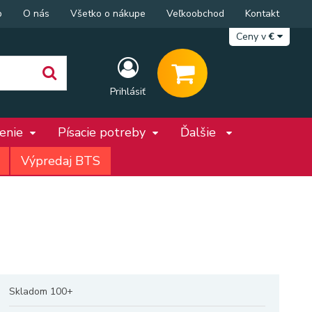
p
O nás
Všetko o nákupe
Veľkoobchod
Kontakt
Ceny v
€
Prihlásiť
penie
Písacie potreby
Ďalšie
Výpredaj BTS
Skladom 100+