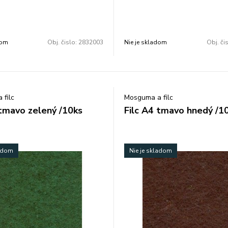
aženiek a pod. Farba: biela.
tašiek, peňaženiek a pod. Farba: 
0 × 297 mm. V balení je 10 ks.
Rozmer: 210 × 297 mm. V balení 
balenie.
Cena za 1 balenie.
dom
Obj. čislo:
2832003
Nie je skladom
Obj. či
 filc
Mosguma a filc
 tmavo zelený /10ks
Filc A4 tmavo hnedý /1
ladom
Nie je skladom