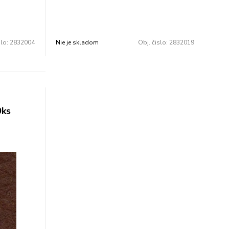
biela.
tašiek, peňaženiek a pod. Farba: biela.
je 10 ks.
Rozmer: 210 × 297 mm. V balení je 10 ks.
Cena za 1 balenie.
slo:
2832004
Nie je skladom
Obj. čislo:
2832019
0ks