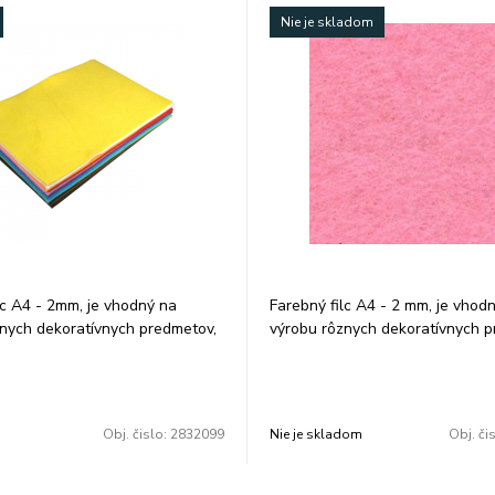
Nie je skladom
lc A4 - 2mm, je vhodný na
Farebný filc A4 - 2 mm, je vhod
nych dekoratívnych predmetov,
výrobu rôznych dekoratívnych p
ňaženiek a pod. Balenie: 15 ks/
tašiek, peňaženiek a pod. Farba: 
Rozmer: 210 × 297 mm. V balení 
Cena za 1 balenie.
Obj. čislo:
2832099
Nie je skladom
Obj. či