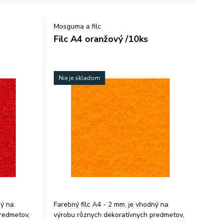
Mosguma a filc
Filc A4 oranžový /10ks
Nie je skladom
ný na
Farebný filc A4 - 2 mm, je vhodný na
redmetov,
výrobu rôznych dekoratívnych predmetov,