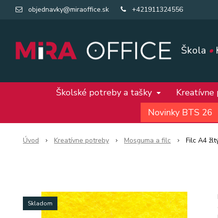
objednavky@miraoffice.sk
+421911324556
Škola
•
Školské potreby a tašky
Kreatívne
Novinky BTS 26
Úvod
Kreatívne potreby
Mosguma a filc
Filc A4 žlt
Skladom