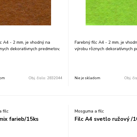
lc A4 - 2 mm, je vhodný na
Farebný filc A4 - 2 mm, je vhod
nych dekoratívnych predmetov,
výrobu rôznych dekoratívnych p
aženiek a pod. Farba: biela.
tašiek, peňaženiek a pod. Farba: 
0 × 297 mm. V balení je 10 ks.
Rozmer: 210 × 297 mm. V balení 
balenie.
Cena za 1 balenie.
dom
Obj. čislo:
2832044
Nie je skladom
Obj. či
 filc
Mosguma a filc
mix farieb/15ks
Filc A4 svetlo ružový /