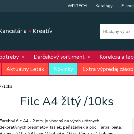
WRITECH
Katalógy
E-sho
Kancelária
•
Kreatív
 potreby
Darčekový sortiment
Korekcia a le
Aktuálny Leták
Novinky
Extra výpredaj zásob
ý /10ks
Filc A4 žltý /10ks
Farebný filc A4 - 2 mm, je vhodný na výrobu rôznych
dekoratívnych predmetov, tašiek, peňaženiek a pod. Farba: biela.
Rozmer: 210 × 297 mm. V balení je 10 ks. Cena za 1 balenie.