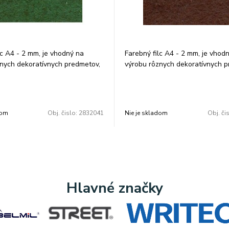
lc A4 - 2 mm, je vhodný na
Farebný filc A4 - 2 mm, je vhod
nych dekoratívnych predmetov,
výrobu rôznych dekoratívnych p
aženiek a pod. Farba: biela.
tašiek, peňaženiek a pod. Farba: 
0 × 297 mm. V balení je 10 ks.
Rozmer: 210 × 297 mm. V balení 
balenie.
Cena za 1 balenie.
dom
Obj. čislo:
2832041
Nie je skladom
Obj. či
Hlavné značky