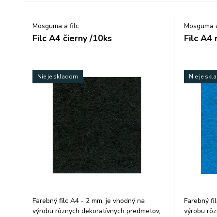
Mosguma a filc
Mosguma a
Filc A4 čierny /10ks
Filc A4
Nie je skladom
Nie je sk
Farebný filc A4 - 2 mm, je vhodný na
Farebný fi
výrobu rôznych dekoratívnych predmetov,
výrobu rôz