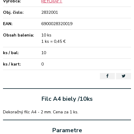
Výrobca:
REYCRAFT
Obj. čislo:
2832001
EAN:
6900028320019
Obsah balenia:
10 ks
1 ks = 0,45 €
ks / bal:
10
ks / kart:
0
Filc A4 biely /10ks
Dekoračný filc A4 - 2 mm. Cena za 1 ks.
Parametre