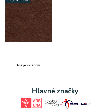
Nie je skladom
Nie je skladom
Hlavné značky