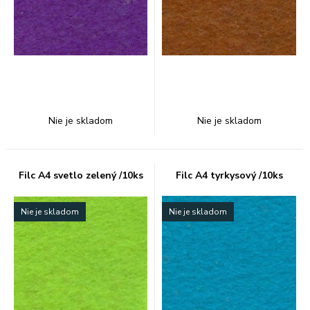
Nie je skladom
Nie je skladom
Filc A4 svetlo zelený /10ks
Filc A4 tyrkysový /10ks
Nie je skladom
Nie je skladom