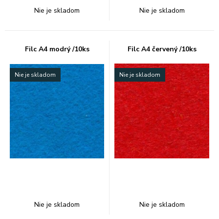
Nie je skladom
Nie je skladom
Filc A4 modrý /10ks
Filc A4 červený /10ks
Nie je skladom
Nie je skladom
Nie je skladom
Nie je skladom