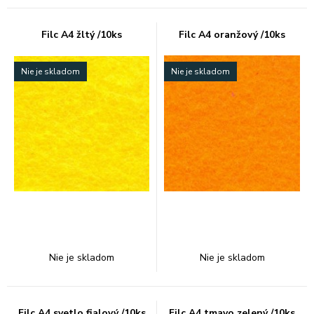
Filc A4 žltý /10ks
Filc A4 oranžový /10ks
Nie je skladom
Nie je skladom
Nie je skladom
Nie je skladom
Filc A4 svetlo fialový /10ks
Filc A4 tmavo zelený /10ks