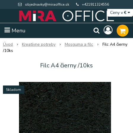
objednavky@miraoffice.sk
+421911324556
Ceny v
€
Menu
Úvod
Kreatívne potreby
Mosguma a filc
Filc A4 čierny
/10ks
Filc A4 čierny /10ks
Skladom
Extra výpredaj zásob
Výpredaj BTS