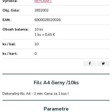
Výrobca:
REYCRAFT
Obj. čislo:
2832002
EAN:
6900028320026
Obsah balenia:
10 ks
1 ks = 0,45 €
ks / bal:
10
ks / kart:
0
Filc A4 čierny /10ks
Dekoračný filc A4 - 2 mm. Cena za 1 kus !
Parametre