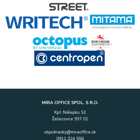
MIRA OFFICE SPOL. S R.O.
Kpt. Nálepku 52
Želiezovce 937 01
objednavky@miraoffice.sk
0911 324 556