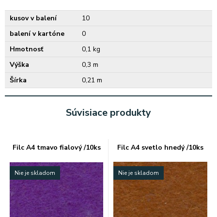
kusov v balení
10
balení v kartóne
0
Hmotnosť
0,1 kg
Výška
0,3 m
Šírka
0,21 m
Súvisiace produkty
Filc A4 tmavo fialový /10ks
Filc A4 svetlo hnedý /10ks
Nie je skladom
Nie je skladom