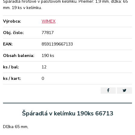
Špáradlá hrotové v palstovom kelímku. Priemer: 1,9 mm, dĺžka: 65
mm. 19 ks v kelímku.
Výrobca:
WIMEX
Obj. čislo:
77817
EAN:
8591199667133
Obsah balenia:
190 ks
ks / bal:
12
ks / kart:
0
Špáradlá v kelímku 190ks 66713
Dľžka 65 mm,