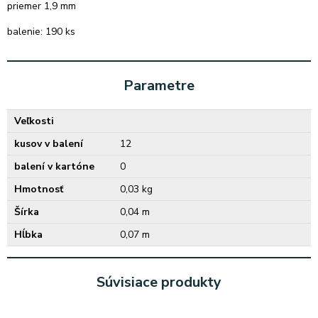
priemer 1,9 mm
balenie: 190 ks
Parametre
Veľkosti
kusov v balení
12
balení v kartóne
0
Hmotnosť
0,03 kg
Šírka
0,04 m
Hĺbka
0,07 m
Súvisiace produkty