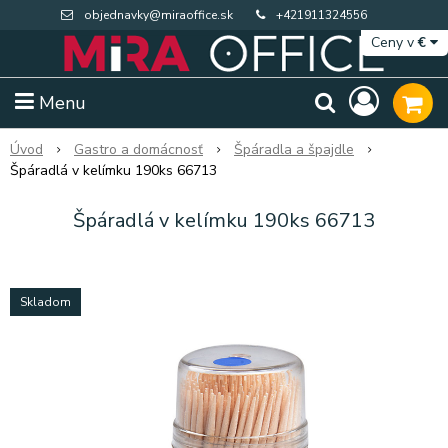
objednavky@miraoffice.sk
+421911324556
Ceny v
€
Menu
Úvod
Gastro a domácnosť
Špáradla a špajdle
Špáradlá v kelímku 190ks 66713
Špáradlá v kelímku 190ks 66713
Skladom
Extra výpredaj zásob
Výpredaj BTS