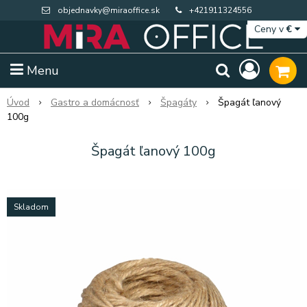
objednavky@miraoffice.sk
+421911324556
Ceny v
€
Menu
Úvod
Gastro a domácnosť
Špagáty
Špagát ľanový
100g
Špagát ľanový 100g
Skladom
Extra výpredaj zásob
Výpredaj BTS