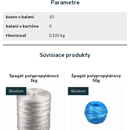
Parametre
kusov v balení
10
balení v kartóne
0
Hmotnosť
0,102 kg
Súvisiace produkty
Špagát polypropylénový
Špagát polypropylénový
1kg
50g
Skladom
Skladom