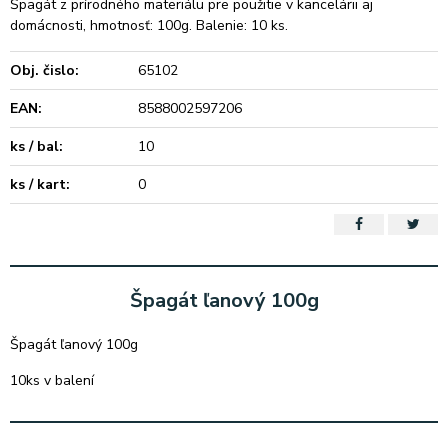
Špagát z prírodného materiálu pre použitie v kancelárii aj
domácnosti, hmotnosť: 100g. Balenie: 10 ks.
Obj. čislo:
65102
EAN:
8588002597206
ks / bal:
10
ks / kart:
0
Špagát ľanový 100g
Špagát ľanový 100g
10ks v balení