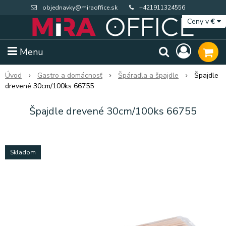
objednavky@miraoffice.sk
+421911324556
Ceny v
€
Menu
Úvod
Gastro a domácnosť
Špáradla a špajdle
Špajdle
drevené 30cm/100ks 66755
Špajdle drevené 30cm/100ks 66755
Skladom
Extra výpredaj zásob
Výpredaj BTS