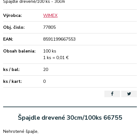
Špajdle drevené/100 ks - 30cm
Výrobca:
WIMEX
Obj. čislo:
77805
EAN:
8591199667553
Obsah balenia:
100 ks
1 ks = 0,01 €
ks / bal:
20
ks / kart:
0
Špajdle drevené 30cm/100ks 66755
Nehrotené špajle,