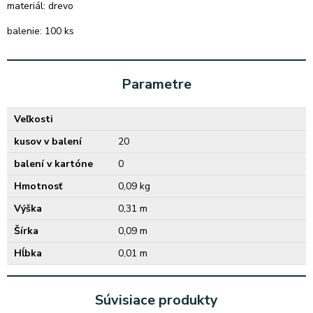
materiál: drevo
balenie: 100 ks
Parametre
Veľkosti
kusov v balení
20
balení v kartóne
0
Hmotnosť
0,09 kg
Výška
0,31 m
Šírka
0,09 m
Hĺbka
0,01 m
Súvisiace produkty