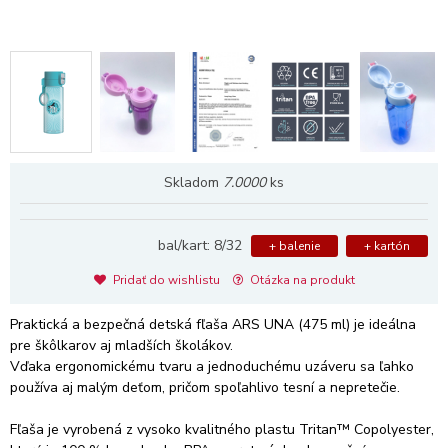
Skladom
7.0000
ks
bal/kart: 8/32
+ balenie
+ kartón
Pridať do wishlistu
Otázka na produkt
Praktická a bezpečná detská fľaša ARS UNA (475 ml) je ideálna
pre škôlkarov aj mladších školákov.
Vďaka ergonomickému tvaru a jednoduchému uzáveru sa ľahko
používa aj malým deťom, pričom spoľahlivo tesní a nepretečie.
Fľaša je vyrobená z vysoko kvalitného plastu Tritan™ Copolyester,