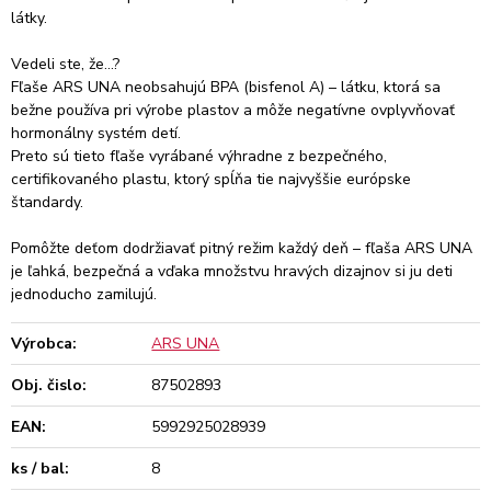
látky.
Vedeli ste, že…?
Fľaše ARS UNA neobsahujú BPA (bisfenol A) – látku, ktorá sa
bežne používa pri výrobe plastov a môže negatívne ovplyvňovať
hormonálny systém detí.
Preto sú tieto fľaše vyrábané výhradne z bezpečného,
certifikovaného plastu, ktorý spĺňa tie najvyššie európske
štandardy.
Pomôžte deťom dodržiavať pitný režim každý deň – fľaša ARS UNA
je ľahká, bezpečná a vďaka množstvu hravých dizajnov si ju deti
jednoducho zamilujú.
Výrobca:
ARS UNA
Obj. čislo:
87502893
EAN:
5992925028939
ks / bal:
8