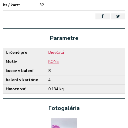
ks / kart:
32
Parametre
Určené pre
Dievčatá
Motív
KONE
kusov v balení
8
balení v kartóne
4
Hmotnosť
0,134 kg
Fotogaléria