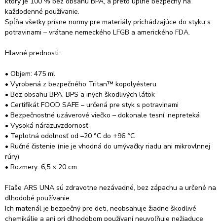
ktorý je 100 % bez obsahu BPA, a preto úplne bezpečný na
každodenné používanie.
Spĺňa všetky prísne normy pre materiály prichádzajúce do styku s
potravinami – vrátane nemeckého LFGB a amerického FDA.
Hlavné prednosti:
• Objem: 475 ml
• Vyrobená z bezpečného Tritan™ kopolyésteru
• Bez obsahu BPA, BPS a iných škodlivých látok
• Certifikát FOOD SAFE – určená pre styk s potravinami
• Bezpečnostné uzáverové viečko – dokonale tesní, nepreteká
• Vysoká nárazuvzdornosť
• Teplotná odolnosť od –20 °C do +96 °C
• Ručné čistenie (nie je vhodná do umývačky riadu ani mikrovlnnej
rúry)
• Rozmery: 6,5 × 20 cm
Fľaše ARS UNA sú zdravotne nezávadné, bez zápachu a určené na
dlhodobé používanie.
Ich materiál je bezpečný pre deti, neobsahuje žiadne škodlivé
chemikálie a ani pri dlhodobom používaní neuvoľňuje nežiaduce