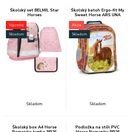
Školský set BELMIL Star
Školský batoh Ergo-fit My
Horses
Sweet Horse ARS UNA
Výpredaj
Akcia
Skladom
Skladom
Skladom
Skladom
Školský box A4 Horse
Podložka na stôl PVC
Romantic Jumbo PP26
Horse Romantic PP26