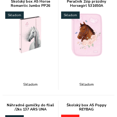
Školský box A5 Horse
Peračník 2zip prázdny
Romantic Jumbo PP26
Horsegirl 531650A
Skladom
Skladom
Skladom
Skladom
Náhradné gumičky do fliaš
Školský box A5 Poppy
/2ks 137 ARS UNA
REYBAG