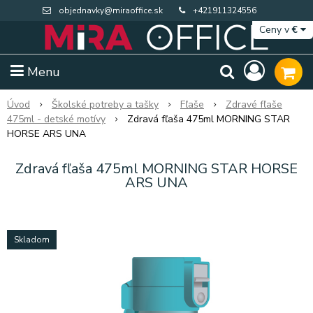
objednavky@miraoffice.sk
+421911324556
Ceny v
€
Menu
Úvod
Školské potreby a tašky
Fľaše
Zdravé fľaše
475ml - detské motívy
Zdravá fľaša 475ml MORNING STAR
HORSE ARS UNA
Zdravá fľaša 475ml MORNING STAR HORSE
ARS UNA
Skladom
Extra výpredaj zásob
Výpredaj BTS