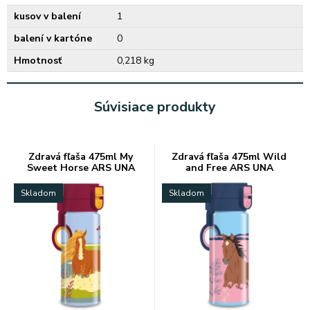
kusov v balení
1
balení v kartóne
0
Hmotnosť
0,218 kg
Súvisiace produkty
Zdravá fľaša 475ml My
Zdravá fľaša 475ml Wild
Sweet Horse ARS UNA
and Free ARS UNA
Skladom
Skladom