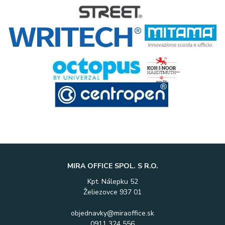
MIRA OFFICE SPOL. S R.O.
Kpt. Nálepku 52
Želiezovce 937 01
objednavky@miraoffice.sk
0911 324 556