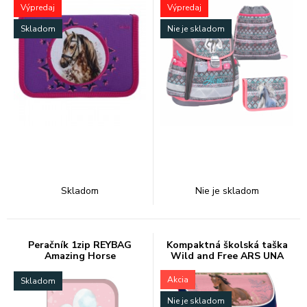
Výpredaj
Výpredaj
Skladom
Nie je skladom
Skladom
Nie je skladom
Peračník 1zip REYBAG
Kompaktná školská taška
Amazing Horse
Wild and Free ARS UNA
Akcia
Skladom
Nie je skladom