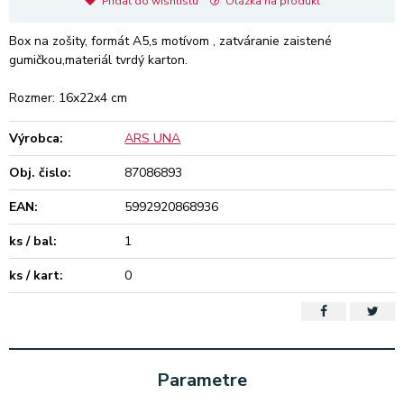
Pridať do wishlistu
Otázka na produkt
Box na zošity, formát A5,s motívom , zatváranie zaistené
gumičkou,materiál tvrdý karton.
Rozmer: 16x22x4 cm
Výrobca:
ARS UNA
Obj. čislo:
87086893
EAN:
5992920868936
ks / bal:
1
ks / kart:
0
Parametre