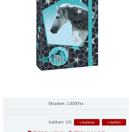
Skladom
1.0000
ks
bal/kart: 1/0
+ balenie
+ kartón