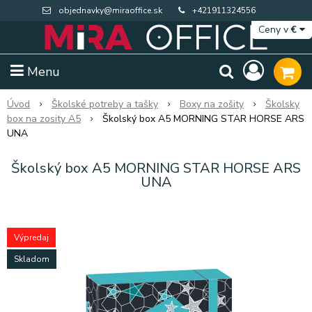
objednavky@miraoffice.sk
+421911324556
Ceny v
€
Menu
Úvod
Školské potreby a tašky
Boxy na zošity
Školsky
box na zosity A5
Školský box A5 MORNING STAR HORSE ARS
UNA
Školský box A5 MORNING STAR HORSE ARS
UNA
Výpredaj
Skladom
Extra výpredaj zásob
Výpredaj BTS