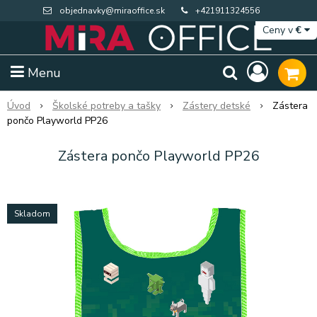
objednavky@miraoffice.sk
+421911324556
Ceny v
€
Menu
Úvod
Školské potreby a tašky
Zástery detské
Zástera
pončo Playworld PP26
Zástera pončo Playworld PP26
Skladom
Extra výpredaj zásob
Výpredaj BTS