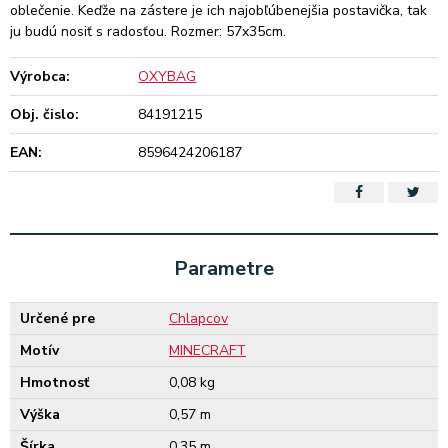
oblečenie. Keďže na zástere je ich najobľúbenejšia postavička, tak
ju budú nosiť s radosťou. Rozmer: 57x35cm.
Výrobca:
OXYBAG
Obj. čislo:
84191215
EAN:
8596424206187
Parametre
Určené pre
Chlapcov
Motív
MINECRAFT
Hmotnosť
0,08 kg
Výška
0,57 m
Šírka
0,35 m