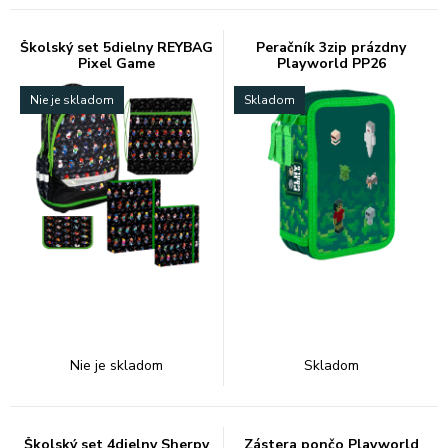
Školský set 5dielny REYBAG
Peračník 3zip prázdny
Pixel Game
Playworld PP26
Nie je skladom
Skladom
Nie je skladom
Skladom
Školský set 4dielny Sherpy
Zástera pončo Playworld