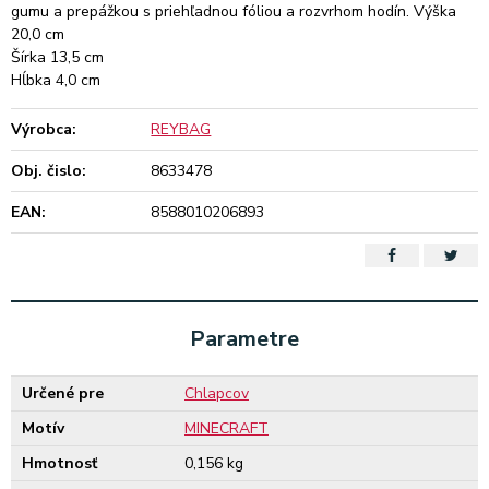
gumu a prepážkou s priehľadnou fóliou a rozvrhom hodín. Výška
20,0 cm
Šírka 13,5 cm
Hĺbka 4,0 cm
Výrobca:
REYBAG
Obj. čislo:
8633478
EAN:
8588010206893
Parametre
Určené pre
Chlapcov
Motív
MINECRAFT
Hmotnosť
0,156 kg