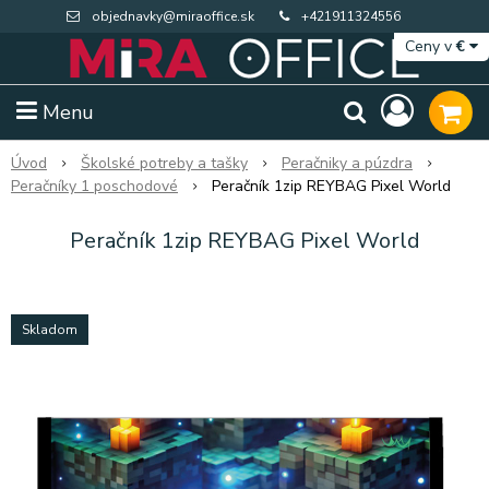
objednavky@miraoffice.sk
+421911324556
Ceny v
€
Menu
Úvod
Školské potreby a tašky
Peračniky a púzdra
Peračníky 1 poschodové
Peračník 1zip REYBAG Pixel World
Peračník 1zip REYBAG Pixel World
Skladom
Extra výpredaj zásob
Výpredaj BTS