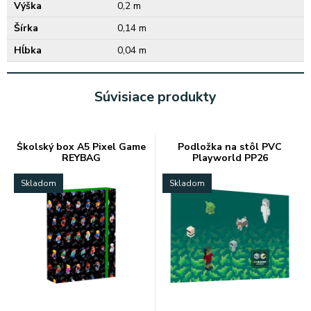
Výška
0,2 m
Šírka
0,14 m
Hĺbka
0,04 m
Súvisiace produkty
Školský box A5 Pixel Game
Podložka na stôl PVC
REYBAG
Playworld PP26
Skladom
Skladom