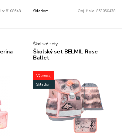
ktoré je možné dĺžkovo nastavovať, uško
pre prenášanie v ruke alebo zavesenie a
slo:
8108648
Skladom
Obj. čislo:
863050438
reflexné prvky.
Objem: 12l. Rozmer: 33x23x13cm.
Školské sety
erina
Školský set BELMIL Rose
Ballet
Výpredaj
Skladom