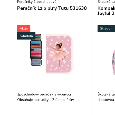
Peračníky 1 poschodové
Školské ta
Peračník 1zip plný Tutu 531638
Kompakt
Joyful 
Akcia
Skladom
Skladom
1poschodový peračník s výbavou.
Školská ta
Obsahuje: pastelky-12 farieb, fixky
chrbtovou 
-12farieb, grafitová ceruzka HB, pero,
guma, strúhátko, pravítko.
Vystužený