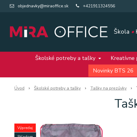
objednavky@miraoffice.sk
+421911324556
Škola
•
Školské potreby a tašky
Kreatívne
Novinky BTS 26
Úvod
Školské potreby a tašky
Tašky na prezúvky
Taš
Výpredaj
Skladom