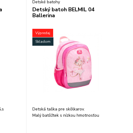
Detské batohy
a
Detský batoh BELMIL 04
Ballerina
Výpredaj
Skladom
5,s
Detská taška pre skôlkarov.
Malý batôžtek s nízkou hmotnosťou
vhodný pre predškolákov, obsahuje 2
veľké vrecko na zips, polstrované popruhy,