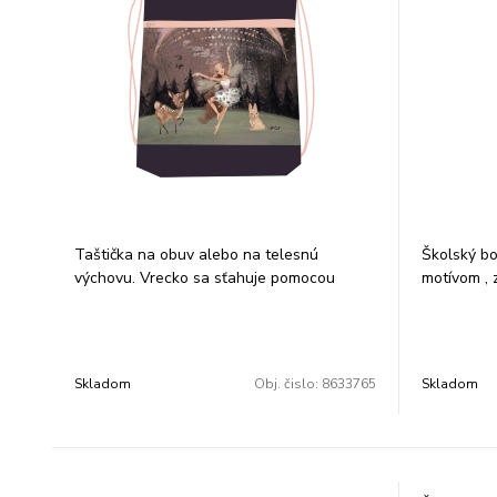
Taštička na obuv alebo na telesnú
Školský bo
výchovu. Vrecko sa sťahuje pomocou
motívom , 
šnúrok, ktoré vedú cez celú zadnú časť a
gumičkou,m
dá sa nosiť na chrbte alebo na ramene. Je
Rozmer: 1
vhodné na prezuvky alebo aj na oblečenie
na telesnú výchovu alebo na každodenné
Skladom
Obj. čislo:
8633765
Skladom
nosenie.Rozmer:42x33cm.