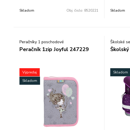
Popruhy s
Skladom
Obj. čislo:
8520221
Skladom
materiálu.
Má veľký u
vnútornou
Peračníky 1 poschodové
Školské se
Uzatváran
Peračník 1zip Joyful 247229
Školský
V prednej 
uloženie d
Výpredaj
Skladom
V boku sú 
púzdra na 
Skladom
Na batohu
bezpečnost
Taška je n
umývateľn
Na teške j
nosenie
Rozmer: 3