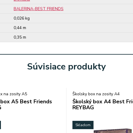
BALERINA-BEST FRIENDS
0,026 kg
0,44 m
0,35 m
Súvisiace produkty
x na zosity A5
Školsky box na zosity A4
 box A5 Best Friends
Školský box A4 Best Fr
G
REYBAG
Skladom