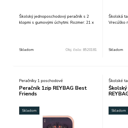
Hmotnosť: 
Školský jednoposchodový peračník s 2
Školská ta
klopmi s gumovými úchytmi. Rozmer: 21 x
Vrecúško 
14 x 4 cm. Povrch peračníka je pokrytý
textíliou.
Milé mamič
vám tašku d
aj pre mal
Skladom
Obj. čislo:
8520181
Skladom
Belmil ako
kožených ta
zaviedli do
už 15 roko
Peračníky 1 poschodové
Školské ta
čoraz náro
Peračník 1zip REYBAG Best
Školský
detí. Pozri
Friends
REYBAG
školské ta
obľúbené.
Skladom
Skladom
Naše krásn
rodič. Po
tvarovanú 