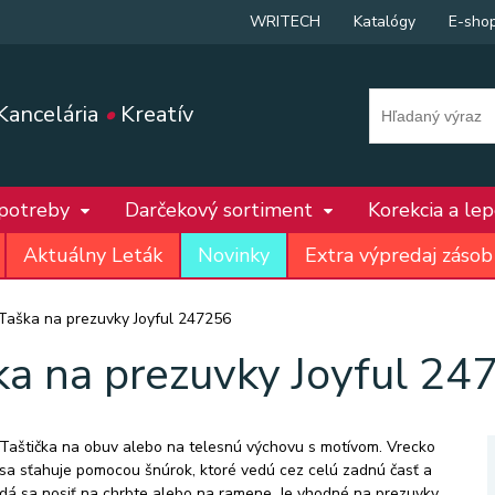
WRITECH
Katalógy
E-sho
Kancelária
•
Kreatív
 potreby
Darčekový sortiment
Korekcia a le
Aktuálny Leták
Novinky
Extra výpredaj zásob
Taška na prezuvky Joyful 247256
ka na prezuvky Joyful 24
Taštička na obuv alebo na telesnú výchovu s motívom. Vrecko
sa sťahuje pomocou šnúrok, ktoré vedú cez celú zadnú časť a
dá sa nosiť na chrbte alebo na ramene. Je vhodné na prezuvky