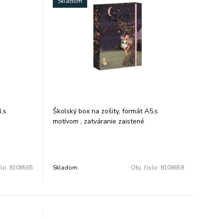
Skladom
4,s
Školský box na zošity, formát A5,s
motívom , zatváranie zaistené
gumičkou,materiál tvrdý karton.
Rozmer: 16x22x3 cm
slo:
8108565
Skladom
Obj. čislo:
8108658