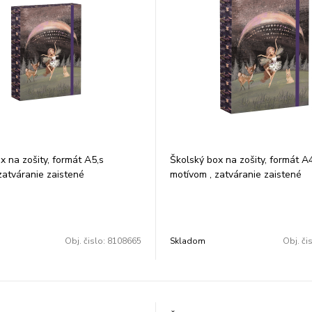
x na zošity, formát A5,s
Školský box na zošity, formát A
zatváranie zaistené
motívom , zatváranie zaistené
ateriál tvrdý karton.
gumičkou,materiál tvrdý karton.
6x22x3 cm
Rozmer: 23x33x4cm
Obj. čislo:
8108665
Skladom
Obj. či