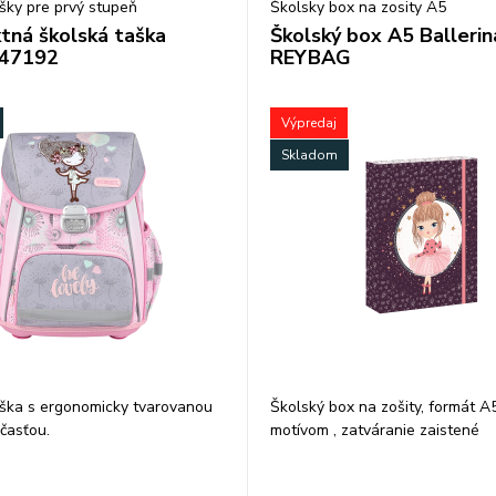
šky pre prvý stupeň
Školsky box na zosity A5
ná školská taška
Školský box A5 Ballerin
247192
REYBAG
Výpredaj
Skladom
ška s ergonomicky tvarovanou
Školský box na zošity, formát A
časťou.
motívom , zatváranie zaistené
gumičkou,materiál tvrdý karton.
 chrbát s aluminiovým rámom.
Rozmer: 16x22x3 cm