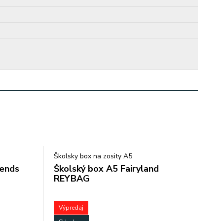
Školsky box na zosity A5
iends
Školský box A5 Fairyland
REYBAG
Výpredaj