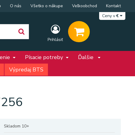
p
O nás
Všetko o nákupe
Veľkoobchod
Kontakt
Ceny v
€
Prihlásiť
penie
Písacie potreby
Ďalšie
Výpredaj BTS
7256
Skladom 10+