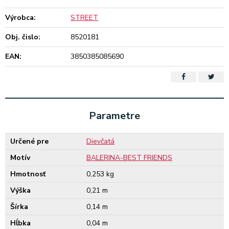
Výrobca:
STREET
Obj. čislo:
8520181
EAN:
3850385085690
Parametre
Určené pre
Dievčatá
Motív
BALERINA-BEST FRIENDS
Hmotnosť
0,253 kg
Výška
0,21 m
Šírka
0,14 m
Hĺbka
0,04 m