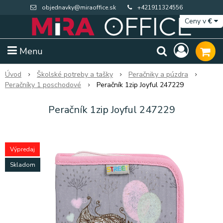
objednavky@miraoffice.sk
+421911324556
Ceny v
€
Menu
Úvod
Školské potreby a tašky
Peračniky a púzdra
Peračníky 1 poschodové
Peračník 1zip Joyful 247229
Peračník 1zip Joyful 247229
Výpredaj
Skladom
Extra výpredaj zásob
Výpredaj BTS