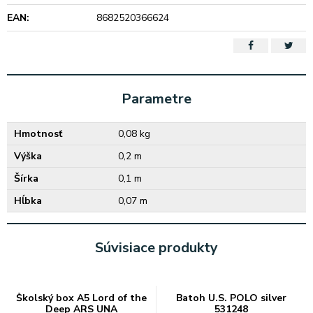
EAN:
8682520366624
Parametre
Hmotnosť
0,08 kg
Výška
0,2 m
Šírka
0,1 m
Hĺbka
0,07 m
Súvisiace produkty
Školský box A5 Lord of the
Batoh U.S. POLO silver
Deep ARS UNA
531248