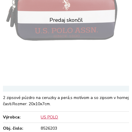
2 zipsové púzdro na ceruzky a perá,s motívom a so zipsom v hornej
časti.Rozmer: 20x10x7cm.
Výrobca:
US POLO
Obj. čislo:
8526203