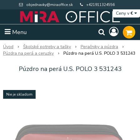
objednavky@miraoffice.sk
+421911324556
Ceny v
€
Menu
Úvod
Školské potreby a tašky
Peračniky a púzdra
Púzdra na perá a ceruzky
Púzdro na perá U.S. POLO 3 531243
Púzdro na perá U.S. POLO 3 531243
Nie je skladom
Extra výpredaj zásob
Výpredaj BTS