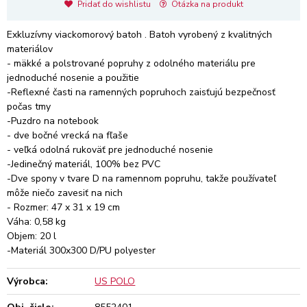
Pridať do wishlistu
Otázka na produkt
Exkluzívny viackomorový batoh . Batoh vyrobený z kvalitných
materiálov
- mäkké a polstrované popruhy z odolného materiálu pre
jednoduché nosenie a použitie
-Reflexné časti na ramenných popruhoch zaisťujú bezpečnosť
počas tmy
-Puzdro na notebook
- dve bočné vrecká na fľaše
- veľká odolná rukoväť pre jednoduché nosenie
-Jedinečný materiál, 100% bez PVC
-Dve spony v tvare D na ramennom popruhu, takže používateľ
môže niečo zavesiť na nich
- Rozmer: 47 x 31 x 19 cm
Váha: 0,58 kg
Objem: 20 l
-Materiál 300x300 D/PU polyester
Výrobca:
US POLO