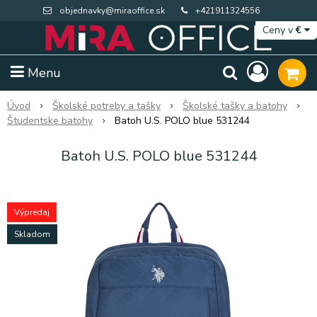
objednavky@miraoffice.sk
+421911324556
Ceny v
€
Menu
Úvod
Školské potreby a tašky
Školské tašky a batohy
Študentske batohy
Batoh U.S. POLO blue 531244
Batoh U.S. POLO blue 531244
Výpredaj
Skladom
Extra výpredaj zásob
Výpredaj BTS