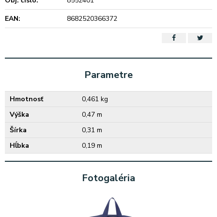
Obj. čislo:
8552401
EAN:
8682520366372
Parametre
Hmotnosť
0,461 kg
Výška
0,47 m
Šírka
0,31 m
Hĺbka
0,19 m
Fotogaléria