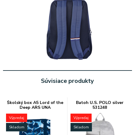
Súvisiace produkty
Školský box A5 Lord of the
Batoh U.S. POLO silver
Deep ARS UNA
531248
Výpredaj
Výpredaj
Skladom
Skladom